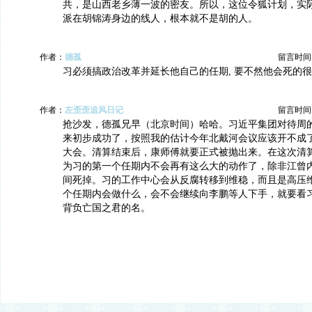
共，是山西老乡薄一波的密友。所以，这位令狐计划，实
派在胡锦涛身边的线人，根本就不是胡的人。
作者：
德孤
留言时间：20
习必须搞政治改革并延长他自己的任期, 要不然他会死的
作者：
左歪歪追风日记
留言时间：20
抢沙发，德孤兄早（北京时间）哈哈。习近平集团对待周
来初步成功了，按照我的估计今年北戴河会议应该开不成
大会。清算结束后，康师傅就要正式被抛出来。在这次清
为习的第一个任期内不会再有这么大的动作了，除非江曾
间死掉。习的工作中心会从反腐转移到维稳，而且是高压
个任期内会做什么，会不会继续向李鹏等人下手，就要看
背负亡国之君的名。