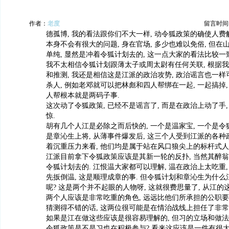
作者：
老度
留言时间：20
德孤博, 我的看法跟你们不大一样, 动令狐政策的确使人费
本身不会有很大的问题, 身在官场, 多少也难以免俗, 但在
单纯, 显然是冲着令狐计划去的, 这一点大家的看法比较一致
我不太相信令狐计划跟薄太子或周太尉有任何关联, 根据
和推测, 我还是相信这是江派的政治攻势, 政治谣言也一样
杀人, 例如老邓就可以把林彪和四人帮绑在一起, 一起搞掉
人帮根本就是两码子事.
这次动了令狐政策, 已经不是谣言了, 而是在政治上动了手
惊.
胡有几个人江是必除之而后快的, 一个是温家宝, 一个是令
是章沁生上将, 从薄事件爆发后, 这三个人受到江派的各
着沉重压力来看, 他们均是属于站在风口狼尖上的标杆式人
江派目前拿下令狐政策应该是其新一轮的反扑, 当然其醉翁
令狐计划去的. 江恨温大家都可以理解, 温在政治上太吃重,
先扳倒温, 这是顺理成章的事. 但令狐计划和章沁生为什
呢? 这是两个并不起眼的人物呀, 这就很费思量了, 从江的
两个人应该是非常吃重的角色, 远远比他们所承担的公职要
猜测得不错的话, 这两位很可能是在情治战线上担任了非常
如果是江在做这些应该是很容易理解的, 但习的立场和做法
令狐政策是不是习也在积极参与? 看来这应该是一件有很大