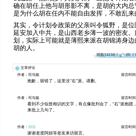
确在胡任上他与胡形影不离，是胡的大内总
是为什么胡在任内不能自由发挥，不敢乱来
其实，令计划令政策的父亲叫令狐野，是位
延安加入中共，是山西老乡薄一波的密友。
划，实际上可能就是薄熙来派在胡锦涛身边
胡的人。
浏览(14154)
(0)
文章评论
作者：司马懿
留言时间：20
抱歉，留错了，这里没“右”派。请删。
作者：司马懿
留言时间：20
看到不少似曾相识的文字，有点像批判会了，“右”派抱团
来批上几句了。
作者：
德孤
留言时间：20
谢谢老度阿妞等老友来访留言。