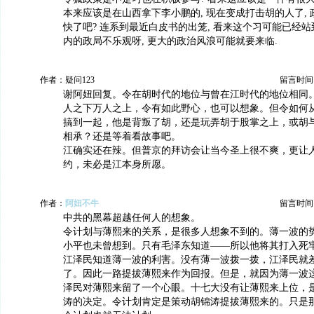
本来应该是在山西拿下李小鹏的, 现在变成打击胡的人了,
快了吧? 连系到最近白皮书的出笼, 看来这个习可能已经站
内的政局不乐观呀, 更大的政治风浪可能就要来临.
作者：疑问123
留言时间：20
谢阿妞回复。令在胡时代的地位与曾在江时代的地位相同
人之下万人之上，令有如此野心，也可以想象。但令如何
搞到一起，他是背叛了胡，还是玩弄胡于股掌之上，或胡
相承？还是等着看故事吧。
江确实还在辣。但普京的拜访会让当今圣上很不爽，更让
约，未必是江本身所愿。
作者：
阿妞不牛
留言时间：20
中共的黑幕超越任何人的想象。
令计划与薄熙来的关系，是很多人想象不到的。薄一波的
小平也未曾想到。只有毛泽东知道——所以他将其打入死
江泽民知道薄一波的利害。没有薄一波拨一拨，江泽民就
了。因此一路提拔薄熙来作为回报。但是，就因为薄一波
泽民对薄熙来留了一个心眼。十七大没有让薄熙来上位，
涛的决定。令计划肯定是策动胡锦涛提拔薄熙来的。只是