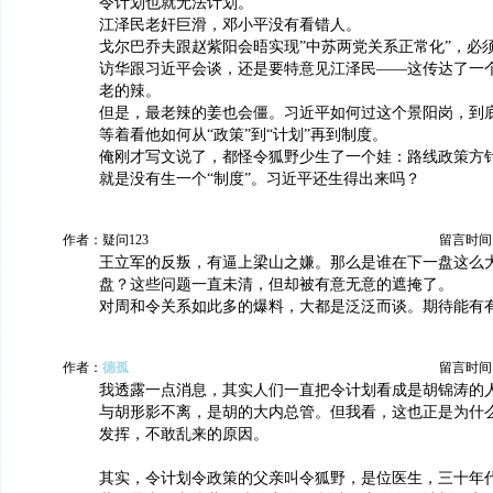
令计划也就无法计划。
江泽民老奸巨滑，邓小平没有看错人。
戈尔巴乔夫跟赵紫阳会晤实现”中苏两党关系正常化”，必
访华跟习近平会谈，还是要特意见江泽民——这传达了一
老的辣。
但是，最老辣的姜也会僵。习近平如何过这个景阳岗，到
等着看他如何从“政策”到“计划”再到制度。
俺刚才写文说了，都怪令狐野少生了一个娃：路线政策方针
就是没有生一个“制度”。习近平还生得出来吗？
作者：疑问123
留言时间：20
王立军的反叛，有逼上梁山之嫌。那么是谁在下一盘这么
盘？这些问题一直未清，但却被有意无意的遮掩了。
对周和令关系如此多的爆料，大都是泛泛而谈。期待能有
作者：
德孤
留言时间：20
我透露一点消息，其实人们一直把令计划看成是胡锦涛的
与胡形影不离，是胡的大内总管。但我看，这也正是为什
发挥，不敢乱来的原因。
其实，令计划令政策的父亲叫令狐野，是位医生，三十年