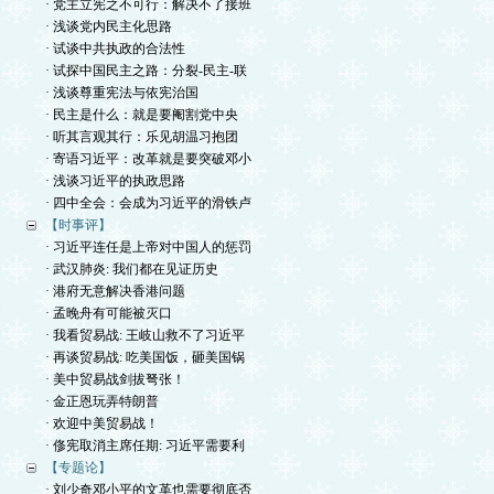
· 党主立宪之不可行：解决不了接班
· 浅谈党内民主化思路
· 试谈中共执政的合法性
· 试探中国民主之路：分裂-民主-联
· 浅谈尊重宪法与依宪治国
· 民主是什么：就是要阉割党中央
· 听其言观其行：乐见胡温习抱团
· 寄语习近平：改革就是要突破邓小
· 浅谈习近平的执政思路
· 四中全会：会成为习近平的滑铁卢
【时事评】
· 习近平连任是上帝对中国人的惩罚
· 武汉肺炎: 我们都在见证历史
· 港府无意解决香港问题
· 孟晚舟有可能被灭口
· 我看贸易战: 王岐山救不了习近平
· 再谈贸易战: 吃美国饭，砸美国锅
· 美中贸易战剑拔弩张！
· 金正恩玩弄特朗普
· 欢迎中美贸易战！
· 俢宪取消主席任期: 习近平需要利
【专题论】
· 刘少奇邓小平的文革也需要彻底否