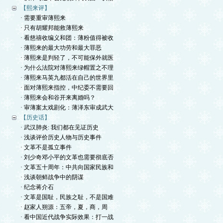
【熙来评】
· 需要重审薄熙来
· 只有胡耀邦能救薄熙来
· 看慈禧收编义和团：薄粉值得被收
· 薄熙来的最大功劳和最大罪恶
· 薄熙来是判轻了，不可能保外就医
· 为什么法院对薄熙来绿帽置之不理
· 薄熙来马英九都活在自己的世界里
· 面对薄熙来指控，中纪委不需要回
· 薄熙来会和谷开来离婚吗？
· 审薄案太戏剧化：薄泽东审成武大
【历史话】
· 武汉肺炎: 我们都在见证历史
· 浅谈评价历史人物与历史事件
· 文革不是孤立事件
· 刘少奇邓小平的文革也需要彻底否
· 文革五十周年：中共向国家民族和
· 浅谈朝鲜战争中的阴谋
· 纪念蒋介石
· 文革是国耻，民族之耻，不是国难
· 赵家人朔源：五帝，夏，商，周
· 看中国近代战争实际效果：打一战