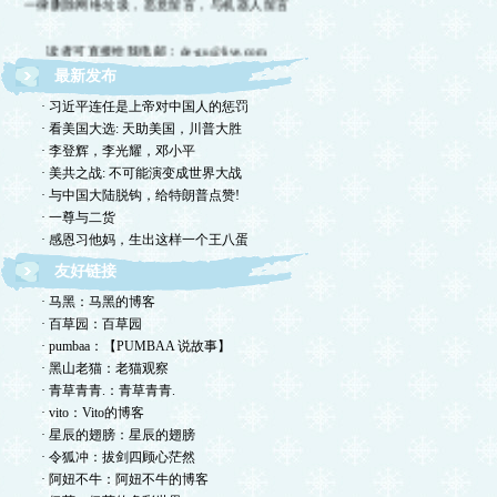
读者可直接给我电邮：de-gu@live.com
最新发布
欢迎留言交流，恕我不一一回复，敬请体谅。
· 习近平连任是上帝对中国人的惩罚
欢迎转摘，包括国国内网站，但请注明出处！
· 看美国大选: 天助美国，川普大胜
· 李登辉，李光耀，邓小平
欢迎光临德孤的小岛！谢绝网络垃圾！
· 美共之战: 不可能演变成世界大战
· 与中国大陆脱钩，给特朗普点赞!
· 一尊与二货
· 感恩习他妈，生出这样一个王八蛋
友好链接
· 马黑：马黑的博客
· 百草园：百草园
· pumbaa：【PUMBAA 说故事】
· 黑山老猫：老猫观察
· 青草青青.：青草青青.
· vito：Vito的博客
· 星辰的翅膀：星辰的翅膀
· 令狐冲：拔剑四顾心茫然
· 阿妞不牛：阿妞不牛的博客