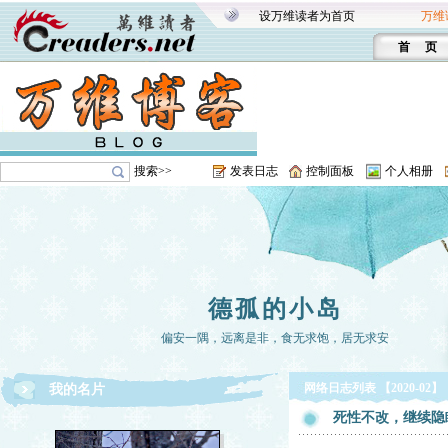
设万维读者为首页
万维
首 页
搜索>>
发表日志
控制面板
个人相册
德孤的小岛
偏安一隅，远离是非，食无求饱，居无求安
网络日志列表 【2020-02】
我的名片
死性不改，继续隐