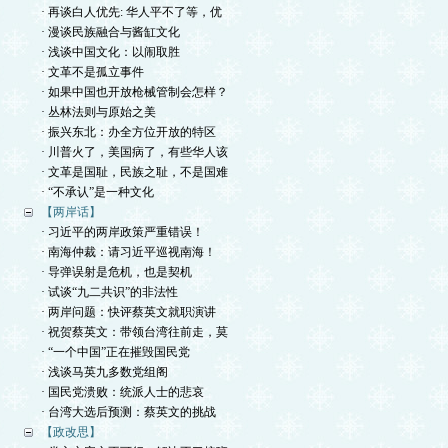
· 再谈白人优先: 华人平不了等，优
· 漫谈民族融合与酱缸文化
· 浅谈中国文化：以闹取胜
· 文革不是孤立事件
· 如果中国也开放枪械管制会怎样？
· 丛林法则与原始之美
· 振兴东北：办全方位开放的特区
· 川普火了，美国病了，有些华人该
· 文革是国耻，民族之耻，不是国难
· “不承认”是一种文化
【两岸话】
· 习近平的两岸政策严重错误！
· 南海仲裁：请习近平巡视南海！
· 导弹误射是危机，也是契机
· 试谈“九二共识”的非法性
· 两岸问题：快评蔡英文就职演讲
· 祝贺蔡英文：带领台湾往前走，莫
· “一个中国”正在摧毁国民党
· 浅谈马英九多数党组阁
· 国民党溃败：统派人士的悲哀
· 台湾大选后预测：蔡英文的挑战
【政改思】