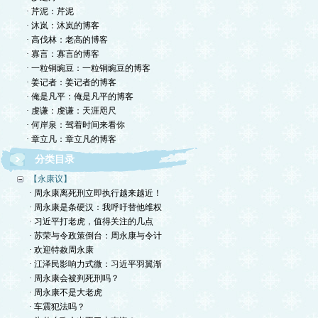
· 芹泥：芹泥
· 沐岚：沐岚的博客
· 高伐林：老高的博客
· 寡言：寡言的博客
· 一粒铜豌豆：一粒铜豌豆的博客
· 姜记者：姜记者的博客
· 俺是凡平：俺是凡平的博客
· 虔谦：虔谦：天涯咫尺
· 何岸泉：驾着时间来看你
· 章立凡：章立凡的博客
分类目录
【永康议】
· 周永康离死刑立即执行越来越近！
· 周永康是条硬汉：我呼吁替他维权
· 习近平打老虎，值得关注的几点
· 苏荣与令政策倒台：周永康与令计
· 欢迎特赦周永康
· 江泽民影响力式微：习近平羽翼渐
· 周永康会被判死刑吗？
· 周永康不是大老虎
· 车震犯法吗？