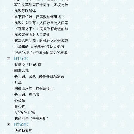
· 写在文革结束四十周年：困境与破
· 浅谈苏联解体
· 拿下郭伯雄，反腐败如何继续？
· 浅谈计划生育：人口数量与人口素
· 《穹顶之下》：突显政府角色的缺
· 浅谈如何面对人口老化
· 解决六四问题：时机什么时候成熟
· 毛泽东的“人民战争”是反人类的
· 纪念“六四”：中国民间暴力的根源
【打油诗】
· 叹瘟疫: 打油两首
· 蝴蝶恋花
· 长相思。留念 - 傻哥哥帮精妹妹
· 乱源
· 国破山河在，红歌庆党生
· 长相思。母亲节
· 心如茶
· 狼心狗
· 反“伪斗士”颂
· 我的同事（中英对照）
【自家事】
· 谈谈我养狗