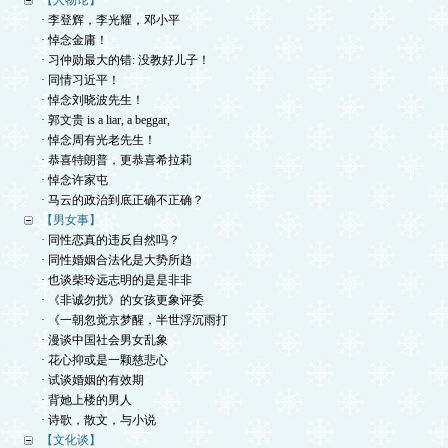
【人物论】
· 李登辉，李光耀，邓小平
· 悼念金庸！
· 习仲勋最大的错: 没教好儿子！
· 同情习近平！
· 悼念刘晓波先生！
· 郭文贵 is a liar, a beggar,
· 悼念周有光老先生！
· 恭喜特朗普，更恭喜希拉莉
· 悼念许家屯
· 马云的政治到底正确不正确？
【男女事】
· 同性恋真的违反自然吗？
· 同性婚姻合法化是大势所趋
· 也谈柴玲远志明的是是非非
· 《非诚勿扰》的女孩更象评委
· 《一朝忽觉京梦醒，半世浮沉雨打
· 漫谈中国社会男女乱象
· 花心抑或是一颗慈悲心
· 试谈婚姻的有效期
· 背她上楼的男人
· 诗歌，散文，与小说
【文化谈】