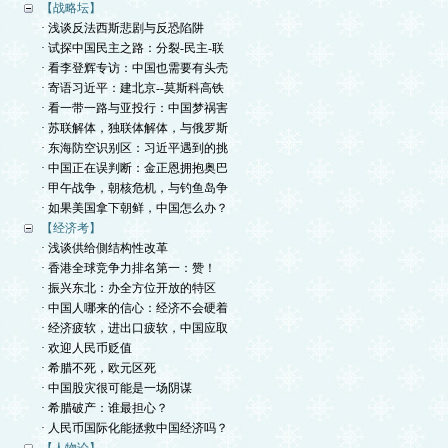
【战略坛】
· 浅谈反法西斯悲剧与反恐陷阱
· 试探中国民主之路：分裂-民主-联
· 看李登辉专访：中国也需要有头壳
· 寄语习近平：建北京--莫斯科高铁
· 看一带一路与亚投行：中国梦祸害
· 苏联解体，独联体解体，与俄罗斯
· 东海防空识别区：习近平遇到的挑
· 中国正在误判断：金正恩拥抱奥巴
· 甲午战争，朝核危机，与钓鱼岛争
· 如果美国拿下朝鲜，中国怎么办？
【经济考】
· 浅谈供给側结构性改革
· 香港全球竞争力排名第一：赞！
· 振兴东北：办全方位开放的特区
· 中国人哪来的信心：经济不会硬着
· 经济疲软，进出口疲软，中国应取
· 欢迎人民币贬值
· 希腊不死，欧元区死
· 中国股灾很可能是一场阴谋
· 希腊破产：谁最担心？
· 人民币国际化能拯救中国经济吗？