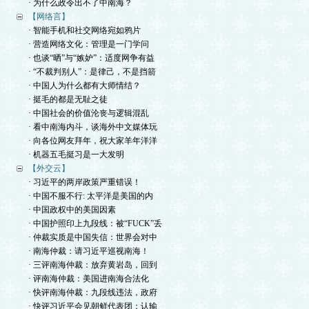
· 为什么政令出不了中南海？
【网络言】
· 智能手机和社交网络宛如鸦片
· 营造网络文化：管理是一门学问
· 也谈“晒”与“嫉妒”：适度网争有益
· “不裁判别人”：是律己，不是挡箭
· 中国人为什么都有大师情结？
· 挺毛的都是无耻之徒
· 中国社会的价值沦丧与逻辑混乱
· 看中南海内斗，谈海外中文媒体玩
· 向各位网友拜年，祝大家羊年洋洋
· 机器五毛挺习是一大发明
【外交云】
· 习近平的两岸政策严重错误！
· 中国不服不行: 太平洋是美国的内
· 中国政权中的美国因素
· 中国护照印上九段线：被“FUCK”丢
· 仲裁实质是中国失信：世界会对中
· 南海仲裁：请习近平巡视南海！
· 三评南海仲裁：放弃黄岩岛，回到
· 评南海仲裁：美国进南海合法化
· 快评南海仲裁：九段线违法，政府
· 快评习近平会见朝鲜代表团：认输