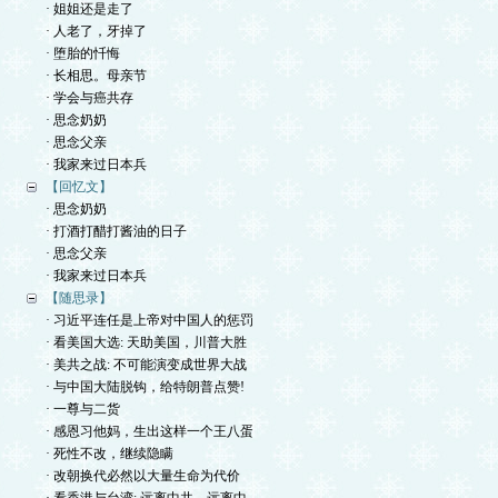
· 姐姐还是走了
· 人老了，牙掉了
· 堕胎的忏悔
· 长相思。母亲节
· 学会与癌共存
· 思念奶奶
· 思念父亲
· 我家来过日本兵
【回忆文】
· 思念奶奶
· 打酒打醋打酱油的日子
· 思念父亲
· 我家来过日本兵
【随思录】
· 习近平连任是上帝对中国人的惩罚
· 看美国大选: 天助美国，川普大胜
· 美共之战: 不可能演变成世界大战
· 与中国大陆脱钩，给特朗普点赞!
· 一尊与二货
· 感恩习他妈，生出这样一个王八蛋
· 死性不改，继续隐瞒
· 改朝换代必然以大量生命为代价