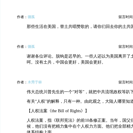
作者：
德孤
留言时间：20
那些生活在美国，替土共唱赞歌的，请你们回去你的土共
作者：
德孤
留言时间：20
谢谢各位评论。脱钩是迟早的。一些人还以为美国离开了
呵。没有土共，中国会更好，美国会更好。
作者：
木秀于林
留言时间：20
伟大总统川普先生的一个“对等”，就把中共流氓政权等趴
有关“人权”的解释，只有一种。由此观之，大陆人哪里知道
【人权法案《the Bill of Rights》】
人权法案，指《联邦宪法》的前10条修正案。当年，国父
候，他们没有把精力集中在个人权力方面。他们把全部精
体系结构上面。