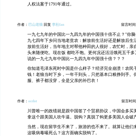
人权法案于1791年通过。
作者：
巴山老狼
回复
李杜fan
留言时间：20
一九七九年的中国比一九四九年的中国强十倍不止？”你脑
九七四年下乡问当地老贫农：解放前生活好还是解放后生
放前生活好，当年地主对帮他种田的人很好，农忙时，亲
头来随便吃。现在饭 都吃不饱。更何况还活活饿死五千多
说的一九七九年中国比一九四九年中国强十倍？？？
你知道毛泽东死时中国是什么样子？经济完全崩溃！农民
钱！老狼当时下乡，一年干到头，只把基本口粮挣到手。
服、裤子都没穿，全是父亲的补巴衣！
作者：
ocelot
留言时间：20
川普唯一的政绩就是跟中国签了个贸易协议，中国会多买
拿这个跟美国人吹牛逼。脱钩？真脱了钩更多美国人会破
当然，现在留学生不来了，旅游的也不来了。就算让他们
这吸病毒嘬死么？这方面确实脱钩了。