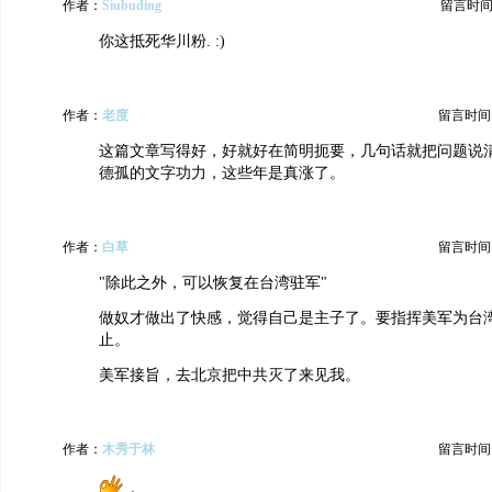
作者：
Siubuding
留言时间：20
你这抵死华川粉. :)
作者：
老度
留言时间：20
这篇文章写得好，好就好在简明扼要，几句话就把问题说
德孤的文字功力，这些年是真涨了。
作者：
白草
留言时间：20
"除此之外，可以恢复在台湾驻军"
做奴才做出了快感，觉得自己是主子了。要指挥美军为台
止。
美军接旨，去北京把中共灭了来见我。
作者：
木秀于林
留言时间：20