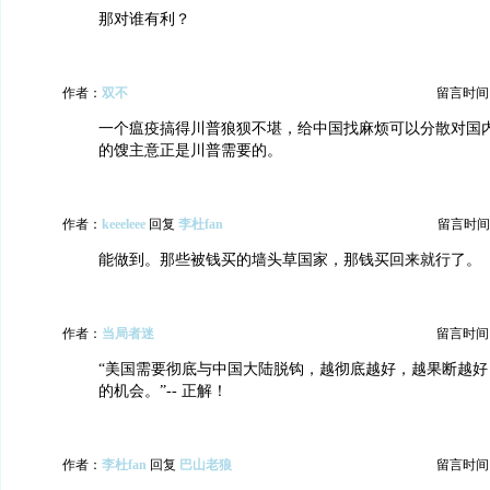
那对谁有利？
作者：
双不
留言时间：20
一个瘟疫搞得川普狼狈不堪，给中国找麻烦可以分散对国
的馊主意正是川普需要的。
作者：
keeeleee
回复
李杜fan
留言时间：20
能做到。那些被钱买的墙头草国家，那钱买回来就行了。
作者：
当局者迷
留言时间：20
“美国需要彻底与中国大陆脱钩，越彻底越好，越果断越好
的机会。”-- 正解！
作者：
李杜fan
回复
巴山老狼
留言时间：20