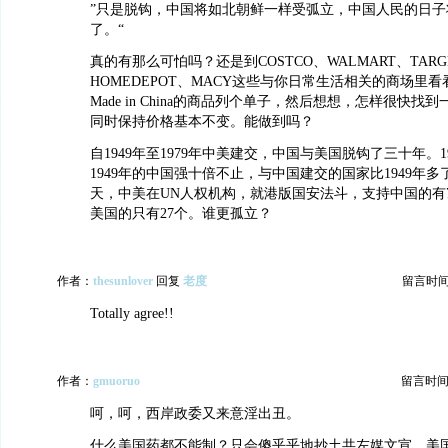
”只是脱钩，中国将如北朝鲜一样受弧立，中国人民的日子
了。“
真的有那么可怕吗？还是到COSTCO、WALMART、TARG
HOMEDEPOT、MACY这些与你日常生活相关的商场里
Made in China的商品列个单子，然后想想，怎样很快
同时保持价格基本不变。能做到吗？
自1949年至1979年中美建交，中国与美国脱钩了三十年。1
1949年的中国强十倍不止，与中国建交的国家比1949年
天，中美在UN人权机构，就港版国安法斗，支持中国的有
美国的只有27个。谁更孤立？
作者：
thesunlover
回复
老度
留言时间：2
Totally agree!!
作者：
gmuoruo
留言时间：20
呵，呵，西岸政委又来意淫出丑。
什么美国药都不能制？只会傻乎乎地抄土共左媒文宣。美