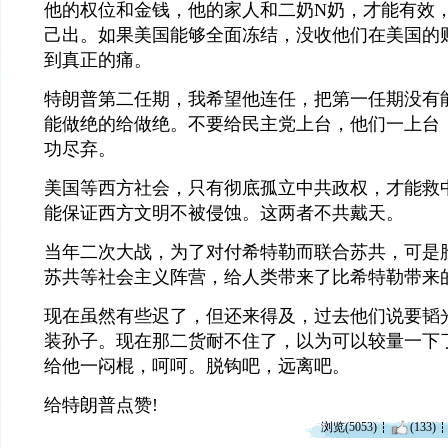
他的权位和金钱，他的家人和二奶N奶，才能有效
己出。如果美国能够全面冻结，没收他们在美国的
到真正的痛。
特朗普第二任期，我希望他连任，把第一任期没有
能做绝的给做绝。不要给民主党上台，他们一上台
功尽弃。
美国等西方社会，只有彻底孤立中共政权，才能救
能保证西方文明不被侵蚀。这两者不共戴天。
当年二次大战，为了对付希特勒而联合苏共，可是
苏共等社会主义阵营，给人类带来了比希特勒带来
现在虽然有些迟了，但还来得及，过去他们说要韬
装孙子。现在那二货耐不住了，以为可以较量一下
给他一闷棍，呵呵。脱钩吧，远离吧。
给特朗普点赞!
浏览(5053)
(133)