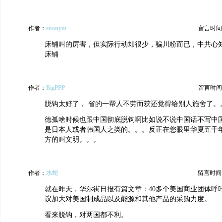
作者：
enonym
留言时间：20
床铺叫的厉害，但实际行动却很少，骗川粉而已，中共心
床铺
作者：
BigPPP
留言时间：20
脱钩太好了， 省的一帮人不劳而获还觉得给别人施舍了。
德孤啥时候也跟中国彻底脱钩啊比如说不说中国话不写中
是日本人或者韩国人之类的。。。反正在您眼里华夏五千
方的叫文明。。。
作者：
水蛇
留言时间：20
就在昨天，华尔街日报有篇文章：40多个美国商业团体呼
议加大对美国制成品以及能源和其他产品的采购力度。
看来脱钩，对两国都不利。