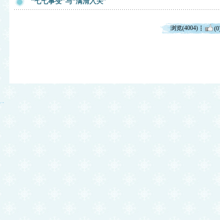
“七七事变”与“满清入关”
浏览(4004)
(0