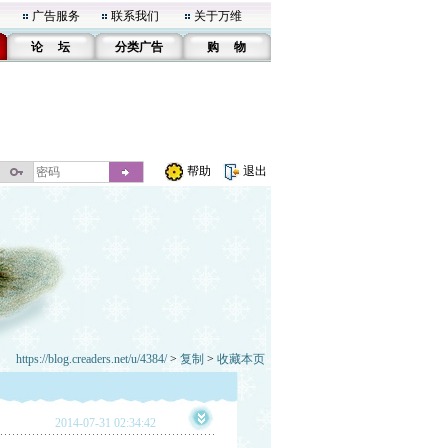
广告服务
联系我们
关于万维
论 坛
分类广告
购 物
帮助
退出
https://blog.creaders.net/u/4384/
>
复制
>
收藏本页
2014-07-31 02:34:42