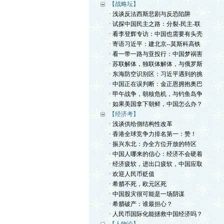
【战略坛】
· 浅谈反法西斯悲剧与反恐陷阱
· 试探中国民主之路：分裂-民主-联
· 看李登辉专访：中国也需要有头壳
· 寄语习近平：建北京--莫斯科高铁
· 看一带一路与亚投行：中国梦祸害
· 苏联解体，独联体解体，与俄罗斯
· 东海防空识别区：习近平遇到的挑
· 中国正在误判断：金正恩拥抱奥巴
· 甲午战争，朝核危机，与钓鱼岛争
· 如果美国拿下朝鲜，中国怎么办？
【经济考】
· 浅谈供给側结构性改革
· 香港全球竞争力排名第一：赞！
· 振兴东北：办全方位开放的特区
· 中国人哪来的信心：经济不会硬着
· 经济疲软，进出口疲软，中国应取
· 欢迎人民币贬值
· 希腊不死，欧元区死
· 中国股灾很可能是一场阴谋
· 希腊破产：谁最担心？
· 人民币国际化能拯救中国经济吗？