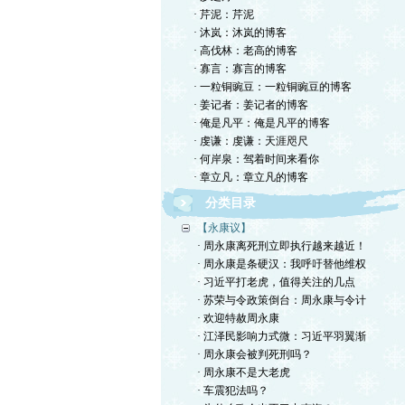
· 芹泥：芹泥
· 沐岚：沐岚的博客
· 高伐林：老高的博客
· 寡言：寡言的博客
· 一粒铜豌豆：一粒铜豌豆的博客
· 姜记者：姜记者的博客
· 俺是凡平：俺是凡平的博客
· 虔谦：虔谦：天涯咫尺
· 何岸泉：驾着时间来看你
· 章立凡：章立凡的博客
分类目录
【永康议】
· 周永康离死刑立即执行越来越近！
· 周永康是条硬汉：我呼吁替他维权
· 习近平打老虎，值得关注的几点
· 苏荣与令政策倒台：周永康与令计
· 欢迎特赦周永康
· 江泽民影响力式微：习近平羽翼渐
· 周永康会被判死刑吗？
· 周永康不是大老虎
· 车震犯法吗？