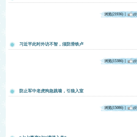
浏览(21936)
(0
习近平此时外访不智，须防滑铁卢
浏览(15386)
(0
防止军中老虎狗急跳墙，引狼入室
浏览(15086)
(0