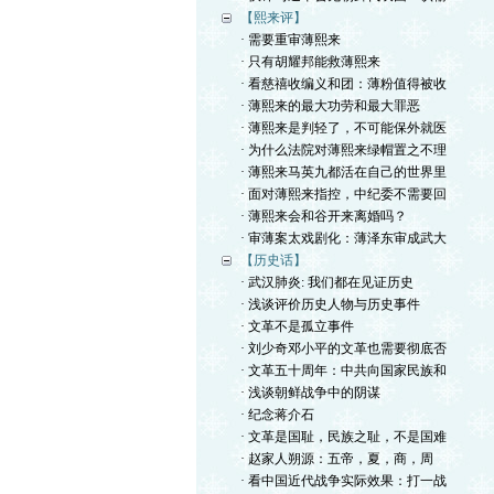
【熙来评】
· 需要重审薄熙来
· 只有胡耀邦能救薄熙来
· 看慈禧收编义和团：薄粉值得被收
· 薄熙来的最大功劳和最大罪恶
· 薄熙来是判轻了，不可能保外就医
· 为什么法院对薄熙来绿帽置之不理
· 薄熙来马英九都活在自己的世界里
· 面对薄熙来指控，中纪委不需要回
· 薄熙来会和谷开来离婚吗？
· 审薄案太戏剧化：薄泽东审成武大
【历史话】
· 武汉肺炎: 我们都在见证历史
· 浅谈评价历史人物与历史事件
· 文革不是孤立事件
· 刘少奇邓小平的文革也需要彻底否
· 文革五十周年：中共向国家民族和
· 浅谈朝鲜战争中的阴谋
· 纪念蒋介石
· 文革是国耻，民族之耻，不是国难
· 赵家人朔源：五帝，夏，商，周
· 看中国近代战争实际效果：打一战