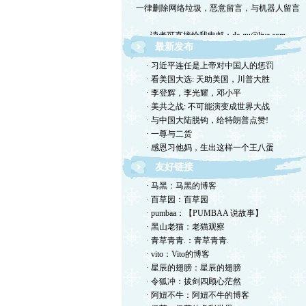
读者可直接给我电邮：de-gu@live.com
最新发布
欢迎留言交流，恕我不一一回复，敬请体谅。
· 习近平连任是上帝对中国人的惩罚
· 看美国大选: 天助美国，川普大胜
欢迎转摘，包括国国内网站，但请注明出处！
· 李登辉，李光耀，邓小平
· 美共之战: 不可能演变成世界大战
欢迎光临德孤的小岛！谢绝网络垃圾！
· 与中国大陆脱钩，给特朗普点赞!
· 一尊与二货
· 感恩习他妈，生出这样一个王八蛋
友好链接
· 马黑：马黑的博客
· 百草园：百草园
· pumbaa：【PUMBAA 说故事】
· 黑山老猫：老猫观察
· 青草青青.：青草青青.
· vito：Vito的博客
· 星辰的翅膀：星辰的翅膀
· 令狐冲：拔剑四顾心茫然
· 阿妞不牛：阿妞不牛的博客