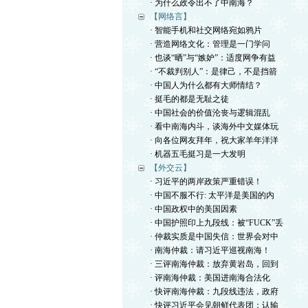
· 为什么政令出不了中南海？
【网络言】
· 智能手机和社交网络宛如鸦片
· 营造网络文化：管理是一门学问
· 也谈“晒”与“嫉妒”：适度网争有益
· “不裁判别人”：是律己，不是挡箭
· 中国人为什么都有大师情结？
· 挺毛的都是无耻之徒
· 中国社会的价值沦丧与逻辑混乱
· 看中南海内斗，谈海外中文媒体玩
· 向各位网友拜年，祝大家羊年洋洋
· 机器五毛挺习是一大发明
【外交云】
· 习近平的两岸政策严重错误！
· 中国不服不行: 太平洋是美国的内
· 中国政权中的美国因素
· 中国护照印上九段线：被“FUCK”丢
· 仲裁实质是中国失信：世界会对中
· 南海仲裁：请习近平巡视南海！
· 三评南海仲裁：放弃黄岩岛，回到
· 评南海仲裁：美国进南海合法化
· 快评南海仲裁：九段线违法，政府
· 快评习近平会见朝鲜代表团：认输