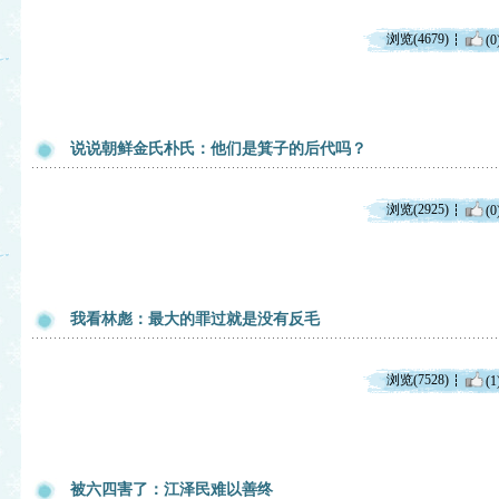
浏览(4679)
(0
说说朝鲜金氏朴氏：他们是箕子的后代吗？
浏览(2925)
(0
我看林彪：最大的罪过就是没有反毛
浏览(7528)
(1
被六四害了：江泽民难以善终