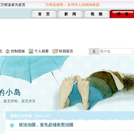
设万维读者为首页
万维读者网 -- 全球华人的精神家园
首 页
新 闻
视 频
博 客
志
控制面板
个人相册
给我留言
的小岛
，食无求饱，居无求安
网络日志列表 【2014-07】
依法治国，首先必须依宪治国