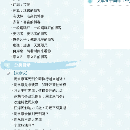
文革五十周年：中
· 芹泥：芹泥
· 沐岚：沐岚的博客
· 高伐林：老高的博客
· 寡言：寡言的博客
· 一粒铜豌豆：一粒铜豌豆的博客
· 姜记者：姜记者的博客
· 俺是凡平：俺是凡平的博客
· 虔谦：虔谦：天涯咫尺
· 何岸泉：驾着时间来看你
· 章立凡：章立凡的博客
分类目录
【永康议】
· 周永康离死刑立即执行越来越近！
· 周永康是条硬汉：我呼吁替他维权
· 习近平打老虎，值得关注的几点
· 苏荣与令政策倒台：周永康与令计
· 欢迎特赦周永康
· 江泽民影响力式微：习近平羽翼渐
· 周永康会被判死刑吗？
· 周永康不是大老虎
· 车震犯法吗？