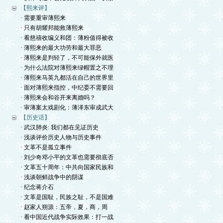
【熙来评】
· 需要重审薄熙来
· 只有胡耀邦能救薄熙来
· 看慈禧收编义和团：薄粉值得被收
· 薄熙来的最大功劳和最大罪恶
· 薄熙来是判轻了，不可能保外就医
· 为什么法院对薄熙来绿帽置之不理
· 薄熙来马英九都活在自己的世界里
· 面对薄熙来指控，中纪委不需要回
· 薄熙来会和谷开来离婚吗？
· 审薄案太戏剧化：薄泽东审成武大
【历史话】
· 武汉肺炎: 我们都在见证历史
· 浅谈评价历史人物与历史事件
· 文革不是孤立事件
· 刘少奇邓小平的文革也需要彻底否
· 文革五十周年：中共向国家民族和
· 浅谈朝鲜战争中的阴谋
· 纪念蒋介石
· 文革是国耻，民族之耻，不是国难
· 赵家人朔源：五帝，夏，商，周
· 看中国近代战争实际效果：打一战