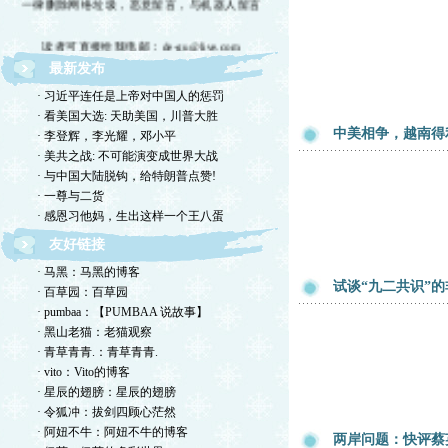
读者可直接给我电邮：de-gu@live.com
最新发布
欢迎留言交流，恕我不一一回复，敬请体谅。
· 习近平连任是上帝对中国人的惩罚
欢迎转摘，包括国国内网站，但请注明出处！
· 看美国大选: 天助美国，川普大胜
中美相争，越南得
· 李登辉，李光耀，邓小平
欢迎光临德孤的小岛！谢绝网络垃圾！
· 美共之战: 不可能演变成世界大战
· 与中国大陆脱钩，给特朗普点赞!
· 一尊与二货
· 感恩习他妈，生出这样一个王八蛋
友好链接
· 马黑：马黑的博客
试谈“九二共识”
· 百草园：百草园
· pumbaa：【PUMBAA 说故事】
· 黑山老猫：老猫观察
· 青草青青.：青草青青.
· vito：Vito的博客
· 星辰的翅膀：星辰的翅膀
· 令狐冲：拔剑四顾心茫然
· 阿妞不牛：阿妞不牛的博客
两岸问题：快评蔡