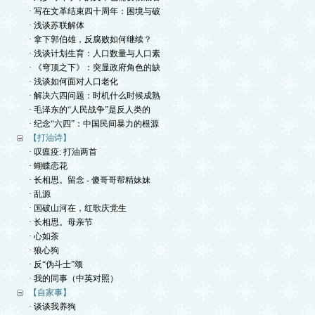
· 写在文革结束四十周年：困境与破
· 浅谈苏联解体
· 拿下郭伯雄，反腐败如何继续？
· 浅谈计划生育：人口数量与人口素
· 《穹顶之下》：突显政府角色的缺
· 浅谈如何面对人口老化
· 解决六四问题：时机什么时候成熟
· 毛泽东的“人民战争”是反人类的
· 纪念“六四”：中国民间暴力的根源
【打油诗】
· 叹瘟疫: 打油两首
· 蝴蝶恋花
· 长相思。留念 - 傻哥哥帮精妹妹
· 乱源
· 国破山河在，红歌庆党生
· 长相思。母亲节
· 心如茶
· 狼心狗
· 反“伪斗士”颂
· 我的同事（中英对照）
【自家事】
· 谈谈我养狗