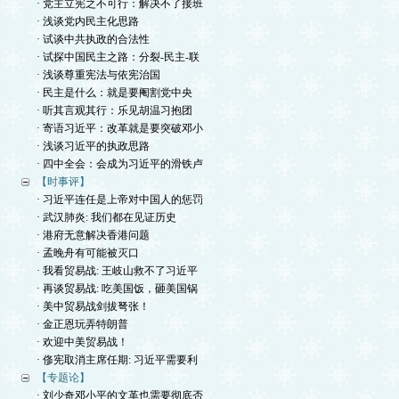
· 党主立宪之不可行：解决不了接班
· 浅谈党内民主化思路
· 试谈中共执政的合法性
· 试探中国民主之路：分裂-民主-联
· 浅谈尊重宪法与依宪治国
· 民主是什么：就是要阉割党中央
· 听其言观其行：乐见胡温习抱团
· 寄语习近平：改革就是要突破邓小
· 浅谈习近平的执政思路
· 四中全会：会成为习近平的滑铁卢
【时事评】
· 习近平连任是上帝对中国人的惩罚
· 武汉肺炎: 我们都在见证历史
· 港府无意解决香港问题
· 孟晚舟有可能被灭口
· 我看贸易战: 王岐山救不了习近平
· 再谈贸易战: 吃美国饭，砸美国锅
· 美中贸易战剑拔弩张！
· 金正恩玩弄特朗普
· 欢迎中美贸易战！
· 俢宪取消主席任期: 习近平需要利
【专题论】
· 刘少奇邓小平的文革也需要彻底否