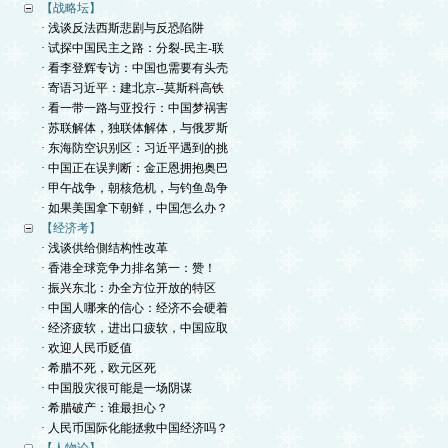
【战略坛】
· 浅谈反法西斯悲剧与反恐陷阱
· 试探中国民主之路：分裂-民主-联
· 看李登辉专访：中国也需要有头壳
· 寄语习近平：建北京--莫斯科高铁
· 看一带一路与亚投行：中国梦祸害
· 苏联解体，独联体解体，与俄罗斯
· 东海防空识别区：习近平遇到的挑
· 中国正在误判断：金正恩拥抱奥巴
· 甲午战争，朝核危机，与钓鱼岛争
· 如果美国拿下朝鲜，中国怎么办？
【经济考】
· 浅谈供给側结构性改革
· 香港全球竞争力排名第一：赞！
· 振兴东北：办全方位开放的特区
· 中国人哪来的信心：经济不会硬着
· 经济疲软，进出口疲软，中国应取
· 欢迎人民币贬值
· 希腊不死，欧元区死
· 中国股灾很可能是一场阴谋
· 希腊破产：谁最担心？
· 人民币国际化能拯救中国经济吗？