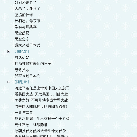
· 姐姐还是走了
· 人老了，牙掉了
· 堕胎的忏悔
· 长相思。母亲节
· 学会与癌共存
· 思念奶奶
· 思念父亲
· 我家来过日本兵
【回忆文】
· 思念奶奶
· 打酒打醋打酱油的日子
· 思念父亲
· 我家来过日本兵
【随思录】
· 习近平连任是上帝对中国人的惩罚
· 看美国大选: 天助美国，川普大胜
· 美共之战: 不可能演变成世界大战
· 与中国大陆脱钩，给特朗普点赞!
· 一尊与二货
· 感恩习他妈，生出这样一个王八蛋
· 死性不改，继续隐瞒
· 改朝换代必然以大量生命为代价