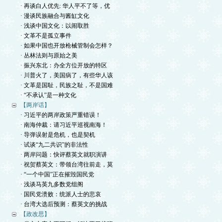
· 再谈白人优先: 华人平不了等，优
· 漫谈民族融合与酱缸文化
· 浅谈中国文化：以闹取胜
· 文革不是孤立事件
· 如果中国也开放枪械管制会怎样？
· 丛林法则与原始之美
· 振兴东北：办全方位开放的特区
· 川普火了，美国病了，有些华人该
· 文革是国耻，民族之耻，不是国难
· “不承认”是一种文化
【两岸话】
· 习近平的两岸政策严重错误！
· 南海仲裁：请习近平巡视南海！
· 导弹误射是危机，也是契机
· 试谈“九二共识”的非法性
· 两岸问题：快评蔡英文就职演讲
· 祝贺蔡英文：带领台湾往前走，莫
· “一个中国”正在摧毁国民党
· 浅谈马英九多数党组阁
· 国民党溃败：统派人士的悲哀
· 台湾大选后预测：蔡英文的挑战
【政改思】