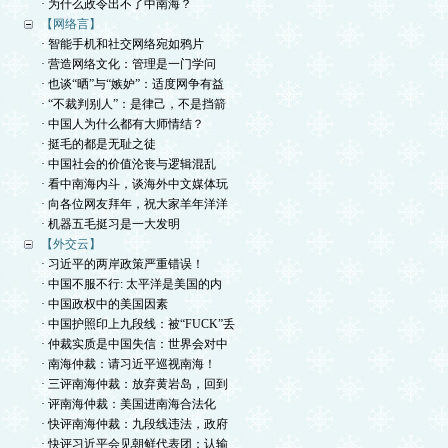
· 为什么政令出不了中南海？
【网络言】
· 智能手机和社交网络宛如鸦片
· 营造网络文化：管理是一门学问
· 也谈“晒”与“嫉妒”：适度网争有益
· “不裁判别人”：是律己，不是挡箭
· 中国人为什么都有大师情结？
· 挺毛的都是无耻之徒
· 中国社会的价值沦丧与逻辑混乱
· 看中南海内斗，谈海外中文媒体玩
· 向各位网友拜年，祝大家羊年洋洋
· 机器五毛挺习是一大发明
【外交云】
· 习近平的两岸政策严重错误！
· 中国不服不行: 太平洋是美国的内
· 中国政权中的美国因素
· 中国护照印上九段线：被“FUCK”丢
· 仲裁实质是中国失信：世界会对中
· 南海仲裁：请习近平巡视南海！
· 三评南海仲裁：放弃黄岩岛，回到
· 评南海仲裁：美国进南海合法化
· 快评南海仲裁：九段线违法，政府
· 快评习近平会见朝鲜代表团：认输