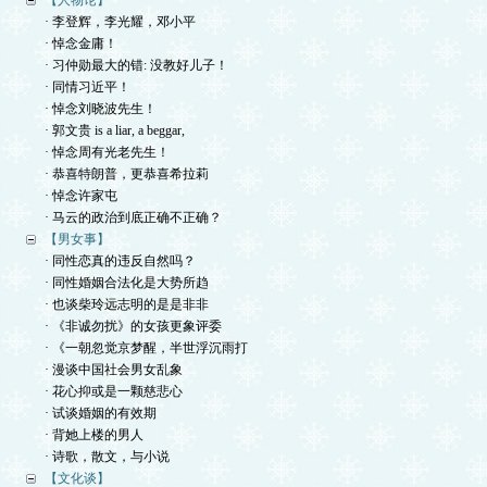
【人物论】
· 李登辉，李光耀，邓小平
· 悼念金庸！
· 习仲勋最大的错: 没教好儿子！
· 同情习近平！
· 悼念刘晓波先生！
· 郭文贵 is a liar, a beggar,
· 悼念周有光老先生！
· 恭喜特朗普，更恭喜希拉莉
· 悼念许家屯
· 马云的政治到底正确不正确？
【男女事】
· 同性恋真的违反自然吗？
· 同性婚姻合法化是大势所趋
· 也谈柴玲远志明的是是非非
· 《非诚勿扰》的女孩更象评委
· 《一朝忽觉京梦醒，半世浮沉雨打
· 漫谈中国社会男女乱象
· 花心抑或是一颗慈悲心
· 试谈婚姻的有效期
· 背她上楼的男人
· 诗歌，散文，与小说
【文化谈】