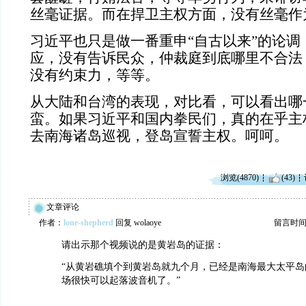
丝毫证据。而在捍卫主权方面，没有丝毫作
习近平也只是做一番重申“自古以来”的论调
应，没有告诉民众，仲裁庭到底哪里不合法
没有约束力，等等。
从大陆和台湾的表现，对比看，可以看出哪
蛮。如果习近平和国内拳民们，真的在乎主
去南海诸岛巡视，登岛宣誓主权。呵呵。
浏览(4870)
(43)
文章评论
作者：
lone-shepherd
回复 wolaoye
留言时间：20
请出示那个视频说的是黄岩岛的证据：
“从黄岩礁填个到黄岩岛就九个月，已经是南海最大太平岛
场很快可以起落波音机了。”