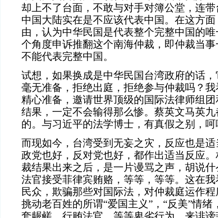
却上不了台面，不敢与对手对簿公堂，连带
中国大陆实在是不应该代表中国。在这方面
由，认为中华民国是代表整个完整中国的唯
个角度申诉推翻这个南海仲裁，即仲裁当事
不能代表完整中国。
试想，如果换成是中华民国台湾政府的话，
毫无准备，拒绝出庭，拒绝参与仲裁吗？我
精心准备，邀请世界顶级的国际法律师组团
结果，一定不会输得那么惨。蔡英文马英九
的。与习近平的法学博士，有真假之别，呵
而现如今，台湾受到无妄之灾，反应也是适
政党也好，反对党也好，都作出适当反应。
裁结果出来之后，是一片谩骂之声，胡说什
法官接受菲律宾贿赂，等等，等等。这在我
民众，欺骗那些对国际法，对仲裁庭运作程
挑动老百姓的所谓“爱国主义”，“反美”情
套龌鹾，行贿法官，等等卑劣行为，来诽谤