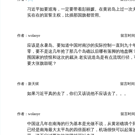
习近平如要巡海，一定要带着彭丽媛。在黄岩岛上过一次
实在在的宣誓主权，比插那国旗都管用。
作者：wolaoye
留言时间：20
应该是永暑岛。要知道中国对南沙的实际控制一直到九十
零，要不是这几年抢了那几个岛礁以后哪有落脚的地盘啊
围国家的愤恨和这次的裁决.老实说造岛是有点流氓行径，
要大张旗鼓呢？
作者：新天狱
留言时间：20
如果习近平真的去了，你们又该说他不应该去了。。。
作者：wolaoye
留言时间：20
中国这几年在南海的行为基本是光做不说，从黄岩礁填个
已经是南海最大太平岛的四倍面积了，机场很快可以起落