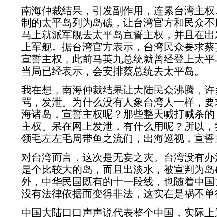
南海仲裁结果，引发副作用，连累台湾主权
制的太平岛列为岛礁，让台湾官方和民众不
马上就派军舰去太平岛宣誓主权，并且在出
上军舰。据台湾官方表示，台湾民众要求蔡
宣誓主权，此前马英九总统就曾经登上太平
当局已经表示，会安排蔡总统去太平岛。
我在想，南海仲裁结果让大陆民众沸腾，许
骂，发泄。为什么没有人象台湾人一样，要
海诸岛，宣誓主权呢？那些整天喊打喊杀的
主权。呆在网上发泄，有什么用呢？所以，
领毛左左毛周带鱼之流们，出海巡视，宣誓
对台湾而言，这次是无妄之灾。台湾没有办
是个比较大的岛，而且出淡水，被宣判为岛
外，中华民国既有的十一段线，也随着中国
没有法律依据而变得非法，这实在是祸不单
中国大陆口口声声说代表整个中国，实际上