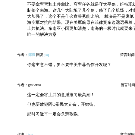
不要拿弯弯和土共攀比。弯弯任务就是守太平岛，维持现
制整个南海。这几年大陆填了几个岛，修了几个机场，对
大加强了，这个不是什么宣誓秀能比的。 裁决是不是废纸
海空军对抗的结果。现在美军航母在菲律宾东边远远呆着
土共执法。东南亚小国更加清楚，南海的一极时代就要来
唯一的解决方案
作者：
德孤
回复
jsq
留言时间：20
你这主意不错，要不要中美中菲合作开发呢？
作者：gmuoruo
留言时间：20
这一定会将土共的意淫推向最高潮！
但也要放犯阿Q拳民太亢奋，开始街。
那时习近平一定会杀鸡敬猴。
作者：
jsq
留言时间：20