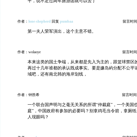
平，说不定过两年旅游团就可以去了
作者：
lone-shepherd
回复
pumbaa
留言时间：20
第一夫人荣军演出，这个主意不错。
作者：wolaoye
留言时间：20
本来这类的国土争端，从来都是先入为主的，跟篮球禁区
再过十几年谁都的承认既成事实。要是嫌岛屿分配不公平
域吧，还有南北韩的海岸划线，
作者：钟胜希
留言时间：20
一个联合国声明与之毫无关系的所谓“仲裁庭”，一个美国
庭”，中国政府有参加的必要吗？别拿鸡毛当令箭，拿厕纸
人现眼吗？