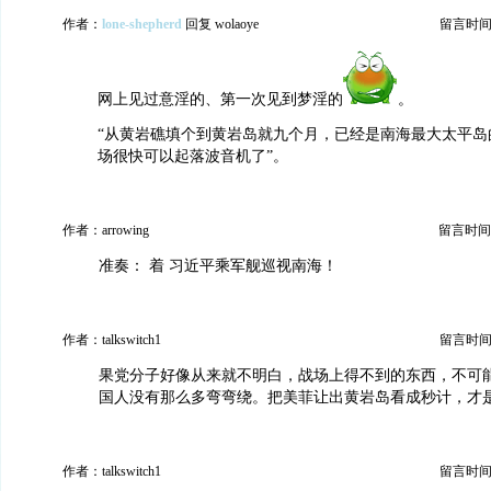
作者：
lone-shepherd
回复 wolaoye
留言时间：20
网上见过意淫的、第一次见到梦淫的
。
“从黄岩礁填个到黄岩岛就九个月，已经是南海最大太平岛
场很快可以起落波音机了”。
作者：arrowing
留言时间：20
准奏： 着 习近平乘军舰巡视南海！
作者：talkswitch1
留言时间：20
果党分子好像从来就不明白，战场上得不到的东西，不可
国人没有那么多弯弯绕。把美菲让出黄岩岛看成秒计，才
作者：talkswitch1
留言时间：20