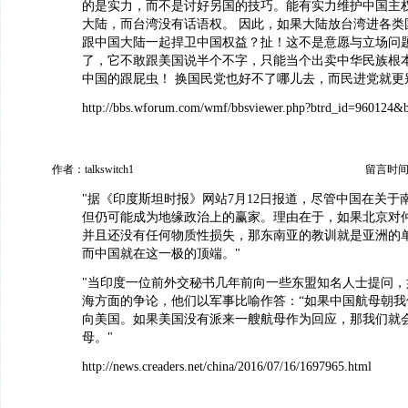
的是实力，而不是讨好另国的技巧。能有实力维护中国主
大陆，而台湾没有话语权。 因此，如果大陆放台湾进各类
跟中国大陆一起捍卫中国权益？扯！这不是意愿与立场问
了，它不敢跟美国说半个不字，只能当个出卖中华民族根
中国的跟屁虫！ 换国民党也好不了哪儿去，而民进党就更
http://bbs.wforum.com/wmf/bbsviewer.php?btrd_id=960124&
作者：talkswitch1
留言时间：20
"据《印度斯坦时报》网站7月12日报道，尽管中国在关于
但仍可能成为地缘政治上的赢家。理由在于，如果北京对
并且还没有任何物质性损失，那东南亚的教训就是亚洲的
而中国就在这一极的顶端。"
"当印度一位前外交秘书几年前向一些东盟知名人士提问，
海方面的争论，他们以军事比喻作答：“如果中国航母朝我
向美国。如果美国没有派来一艘航母作为回应，那我们就
母。"
http://news.creaders.net/china/2016/07/16/1697965.html