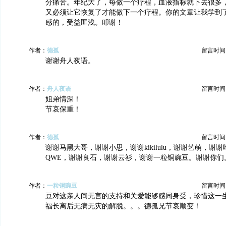
分痛苦。年纪大了，每做一个疗程，血液指标就下去很多
又必须让它恢复了才能做下一个疗程。你的文章让我学到
感的，受益匪浅。叩谢！
作者：
德孤
留言时间：20
谢谢舟人夜语。
作者：
舟人夜语
留言时间：20
姐弟情深！
节哀保重！
作者：
德孤
留言时间：20
谢谢马黑大哥，谢谢小思，谢谢kikilulu，谢谢艺萌，谢
QWE，谢谢良石，谢谢云衫，谢谢一粒铜豌豆。谢谢你们
作者：
一粒铜豌豆
留言时间：20
豆对这亲人间无言的支持和关爱能够感同身受，珍惜这一
福长离后无病无灾的解脱。。。德孤兄节哀顺变！