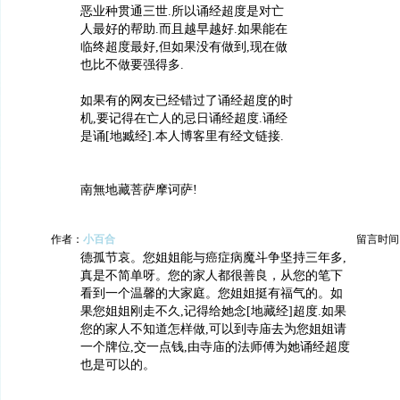
恶业种贯通三世.所以诵经超度是对亡
人最好的帮助.而且越早越好.如果能在
临终超度最好,但如果没有做到,现在做
也比不做要强得多.
如果有的网友已经错过了诵经超度的时
机,要记得在亡人的忌日诵经超度.诵经
是诵[地臧经].本人博客里有经文链接.
南無地藏菩萨摩诃萨!
作者：
小百合
留言时间：20
德孤节哀。您姐姐能与癌症病魔斗争坚持三年多,
真是不简单呀。您的家人都很善良，从您的笔下
看到一个温馨的大家庭。您姐姐挺有福气的。如
果您姐姐刚走不久,记得给她念[地藏经]超度.如果
您的家人不知道怎样做,可以到寺庙去为您姐姐请
一个牌位,交一点钱,由寺庙的法师傅为她诵经超度
也是可以的。