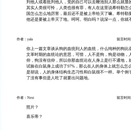
判他人或着批判他人，觉的自己可以去鞭池别人那么就显
其实人类很可怜，人类也很有罪，有人在这里说希特勒怎
国怎么怎么地厉害，最后还不是被上帝给灭了嘛。希特勒
他还是要被上帝灭了地。呵呵。明白吗？说深一点，你就
作者：yala
留言时间：20
你上一篇文章谈从狗的血统到人的血统，什么纯种的狗比
文革时期的血统论的意思，可惜，人不是狗，狗是动物，
仰，狗没有信仰，所以你那血统论在人身上是行不通地，
试验在白鼠身上成功了97%，那么在人的身体上就怎么怎么
是胡说，人的身体结构生态习性和白鼠很不一样。举个例
了没有事但是人吃了就要出问题地。
作者：Next
留言时间：20
照片？
喜乐蒂？