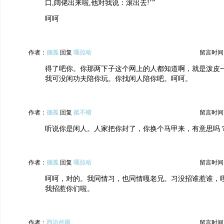
口,阔佬出来啦,他对我说：滚出去!’”
呵呵
作者：
德孤
回复
嘎拉哈
留言时间：20
得了吧你。你那两下子这个网上的人都知道啊，就是泼皮
我可没闲功夫陪你玩。你找闲人陪你吧。呵呵。
作者：
德孤
回复
挺不错
留言时间：20
听说你是闲人。人家把你封了，你换个马甲来，有意思吗
作者：
德孤
回复
嘎拉哈
留言时间：20
呵呵，对的。我同情习，也同情嘎老兄。习没招谁惹谁，
我招惹你们啦。
作者：
西边的雨
留言时间：20