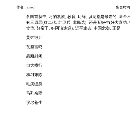
作者：zmou
留言时间：20
各国首脑中, 习的素质, 教育, 历练, 识见都是最差的, 甚至
有三原罪(红二代, 红卫兵, 非民选), 还是五好生(好大喜功,
贪位, 好蛮干, 好阿谀逢迎). 近平难去, 中国危矣. 正是:
黄钟毁弃
瓦釜雷鸣
愚顽封闭
自大横行
积习难除
毛病缠身
马列余孽
误尽苍生