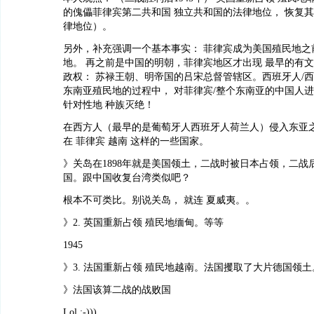
的傀儡菲律宾第二共和国 独立共和国的法律地位， 恢复其
律地位）。
另外，补充强调一个基本事实： 菲律宾成为美国殖民地之
地。 再之前是中国的明朝，菲律宾地区才出现 最早的有文
政权： 苏禄王朝、明帝国的吕宋总督管辖区。西班牙人/西
东南亚殖民地的过程中， 对菲律宾/整个东南亚的中国人
针对性地 种族灭绝！
在西方人（最早的是葡萄牙人西班牙人荷兰人）侵入东亚之
在 菲律宾 越南 这样的一些国家。
》关岛在1898年就是美国领土，二战时被日本占领，二战
国。跟中国收复台湾类似吧？
根本不可类比。别说关岛， 就连 夏威夷。。
》2. 英国重新占领 殖民地缅甸。等等
1945
》3. 法国重新占领 殖民地越南。法国攫取了大片德国领土
》法国该算二战的战败国
Lol :-)))