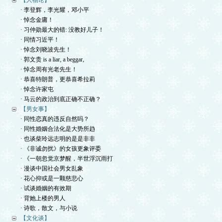
【人物论】
· 李登辉，李光耀，邓小平
· 悼念金庸！
· 习仲勋最大的错: 没教好儿子！
· 同情习近平！
· 悼念刘晓波先生！
· 郭文贵 is a liar, a beggar,
· 悼念周有光老先生！
· 恭喜特朗普，更恭喜希拉莉
· 悼念许家屯
· 马云的政治到底正确不正确？
【男女事】
· 同性恋真的违反自然吗？
· 同性婚姻合法化是大势所趋
· 也谈柴玲远志明的是是非非
· 《非诚勿扰》的女孩更象评委
· 《一朝忽觉京梦醒，半世浮沉雨打
· 漫谈中国社会男女乱象
· 花心抑或是一颗慈悲心
· 试谈婚姻的有效期
· 背她上楼的男人
· 诗歌，散文，与小说
【文化谈】