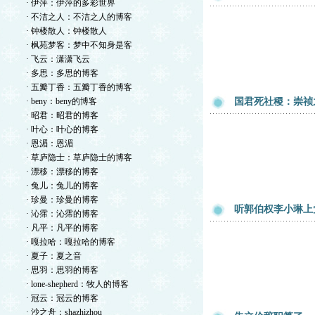
· 伊萍：伊萍的多彩世界
· 不洁之人：不洁之人的博客
· 钟楼散人：钟楼散人
· 枫苑梦客：梦中不知身是客
· 飞云：潇潇飞云
· 多思：多思的博客
· 五瓣丁香：五瓣丁香的博客
· beny：beny的博客
国君死社稷：崇祯
· 昭君：昭君的博客
· 叶心：叶心的博客
· 恩湄：恩湄
· 草庐隐士：草庐隐士的博客
· 漂移：漂移的博客
· 兔儿：兔儿的博客
· 珍曼：珍曼的博客
听郭伯权李小琳上
· 沁霈：沁霈的博客
· 凡平：凡平的博客
· 嘎拉哈：嘎拉哈的博客
· 夏子：夏之音
· 思羽：思羽的博客
· lone-shepherd：牧人的博客
· 冠云：冠云的博客
· 沙之舟：shazhizhou