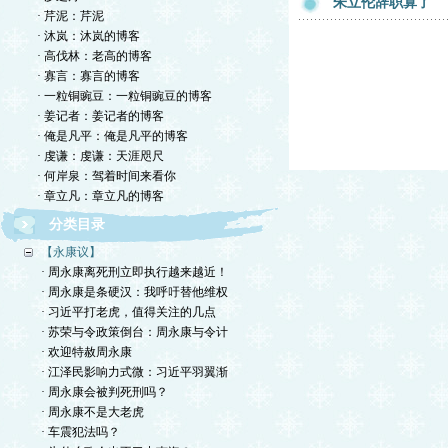
朱立伦辞职算了
· 芹泥：芹泥
· 沐岚：沐岚的博客
· 高伐林：老高的博客
· 寡言：寡言的博客
· 一粒铜豌豆：一粒铜豌豆的博客
· 姜记者：姜记者的博客
· 俺是凡平：俺是凡平的博客
· 虔谦：虔谦：天涯咫尺
· 何岸泉：驾着时间来看你
· 章立凡：章立凡的博客
分类目录
【永康议】
· 周永康离死刑立即执行越来越近！
· 周永康是条硬汉：我呼吁替他维权
· 习近平打老虎，值得关注的几点
· 苏荣与令政策倒台：周永康与令计
· 欢迎特赦周永康
· 江泽民影响力式微：习近平羽翼渐
· 周永康会被判死刑吗？
· 周永康不是大老虎
· 车震犯法吗？