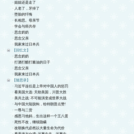
· 姐姐还是走了
· 人老了，牙掉了
· 堕胎的忏悔
· 长相思。母亲节
· 学会与癌共存
· 思念奶奶
· 思念父亲
· 我家来过日本兵
【回忆文】
· 思念奶奶
· 打酒打醋打酱油的日子
· 思念父亲
· 我家来过日本兵
【随思录】
· 习近平连任是上帝对中国人的惩罚
· 看美国大选: 天助美国，川普大胜
· 美共之战: 不可能演变成世界大战
· 与中国大陆脱钩，给特朗普点赞!
· 一尊与二货
· 感恩习他妈，生出这样一个王八蛋
· 死性不改，继续隐瞒
· 改朝换代必然以大量生命为代价