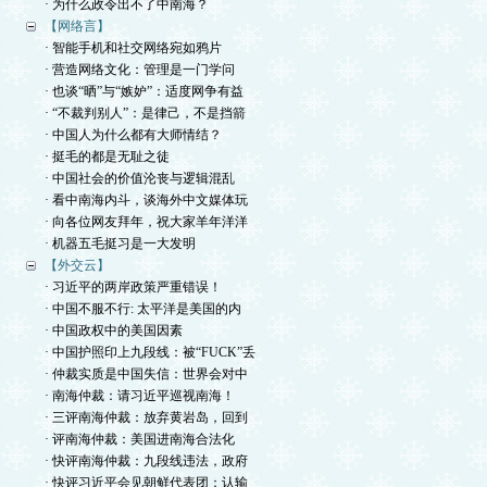
· 为什么政令出不了中南海？
【网络言】
· 智能手机和社交网络宛如鸦片
· 营造网络文化：管理是一门学问
· 也谈“晒”与“嫉妒”：适度网争有益
· “不裁判别人”：是律己，不是挡箭
· 中国人为什么都有大师情结？
· 挺毛的都是无耻之徒
· 中国社会的价值沦丧与逻辑混乱
· 看中南海内斗，谈海外中文媒体玩
· 向各位网友拜年，祝大家羊年洋洋
· 机器五毛挺习是一大发明
【外交云】
· 习近平的两岸政策严重错误！
· 中国不服不行: 太平洋是美国的内
· 中国政权中的美国因素
· 中国护照印上九段线：被“FUCK”丢
· 仲裁实质是中国失信：世界会对中
· 南海仲裁：请习近平巡视南海！
· 三评南海仲裁：放弃黄岩岛，回到
· 评南海仲裁：美国进南海合法化
· 快评南海仲裁：九段线违法，政府
· 快评习近平会见朝鲜代表团：认输