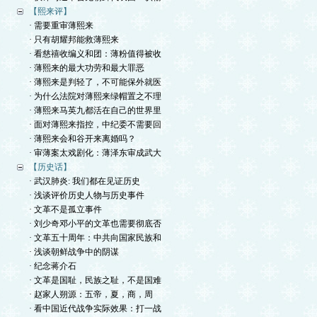
【熙来评】
· 需要重审薄熙来
· 只有胡耀邦能救薄熙来
· 看慈禧收编义和团：薄粉值得被收
· 薄熙来的最大功劳和最大罪恶
· 薄熙来是判轻了，不可能保外就医
· 为什么法院对薄熙来绿帽置之不理
· 薄熙来马英九都活在自己的世界里
· 面对薄熙来指控，中纪委不需要回
· 薄熙来会和谷开来离婚吗？
· 审薄案太戏剧化：薄泽东审成武大
【历史话】
· 武汉肺炎: 我们都在见证历史
· 浅谈评价历史人物与历史事件
· 文革不是孤立事件
· 刘少奇邓小平的文革也需要彻底否
· 文革五十周年：中共向国家民族和
· 浅谈朝鲜战争中的阴谋
· 纪念蒋介石
· 文革是国耻，民族之耻，不是国难
· 赵家人朔源：五帝，夏，商，周
· 看中国近代战争实际效果：打一战