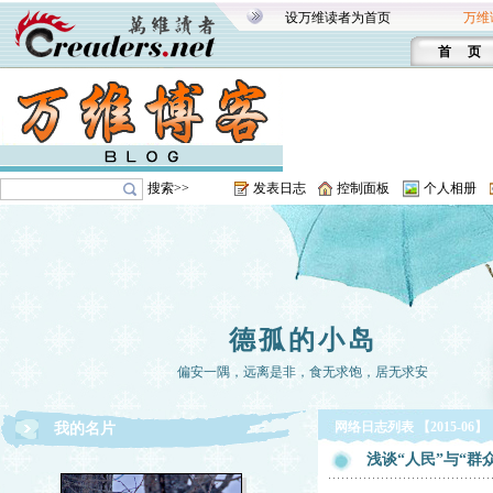
设万维读者为首页
万维
首 页
搜索>>
发表日志
控制面板
个人相册
德孤的小岛
偏安一隅，远离是非，食无求饱，居无求安
网络日志列表 【2015-06】
我的名片
浅谈“人民”与“群众