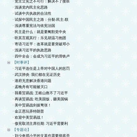
· 党主立宪之不可行：解决不了接班
· 浅谈党内民主化思路
· 试谈中共执政的合法性
· 试探中国民主之路：分裂-民主-联
· 浅谈尊重宪法与依宪治国
· 民主是什么：就是要阉割党中央
· 听其言观其行：乐见胡温习抱团
· 寄语习近平：改革就是要突破邓小
· 浅谈习近平的执政思路
· 四中全会：会成为习近平的滑铁卢
【时事评】
· 习近平连任是上帝对中国人的惩罚
· 武汉肺炎: 我们都在见证历史
· 港府无意解决香港问题
· 孟晚舟有可能被灭口
· 我看贸易战: 王岐山救不了习近平
· 再谈贸易战: 吃美国饭，砸美国锅
· 美中贸易战剑拔弩张！
· 金正恩玩弄特朗普
· 欢迎中美贸易战！
· 俢宪取消主席任期: 习近平需要利
【专题论】
· 刘少奇邓小平的文革也需要彻底否