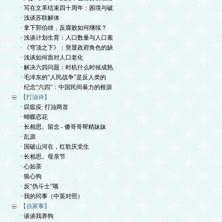
· 写在文革结束四十周年：困境与破
· 浅谈苏联解体
· 拿下郭伯雄，反腐败如何继续？
· 浅谈计划生育：人口数量与人口素
· 《穹顶之下》：突显政府角色的缺
· 浅谈如何面对人口老化
· 解决六四问题：时机什么时候成熟
· 毛泽东的“人民战争”是反人类的
· 纪念“六四”：中国民间暴力的根源
【打油诗】
· 叹瘟疫: 打油两首
· 蝴蝶恋花
· 长相思。留念 - 傻哥哥帮精妹妹
· 乱源
· 国破山河在，红歌庆党生
· 长相思。母亲节
· 心如茶
· 狼心狗
· 反“伪斗士”颂
· 我的同事（中英对照）
【自家事】
· 谈谈我养狗