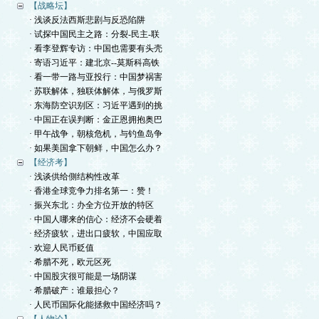
【战略坛】
· 浅谈反法西斯悲剧与反恐陷阱
· 试探中国民主之路：分裂-民主-联
· 看李登辉专访：中国也需要有头壳
· 寄语习近平：建北京--莫斯科高铁
· 看一带一路与亚投行：中国梦祸害
· 苏联解体，独联体解体，与俄罗斯
· 东海防空识别区：习近平遇到的挑
· 中国正在误判断：金正恩拥抱奥巴
· 甲午战争，朝核危机，与钓鱼岛争
· 如果美国拿下朝鲜，中国怎么办？
【经济考】
· 浅谈供给側结构性改革
· 香港全球竞争力排名第一：赞！
· 振兴东北：办全方位开放的特区
· 中国人哪来的信心：经济不会硬着
· 经济疲软，进出口疲软，中国应取
· 欢迎人民币贬值
· 希腊不死，欧元区死
· 中国股灾很可能是一场阴谋
· 希腊破产：谁最担心？
· 人民币国际化能拯救中国经济吗？