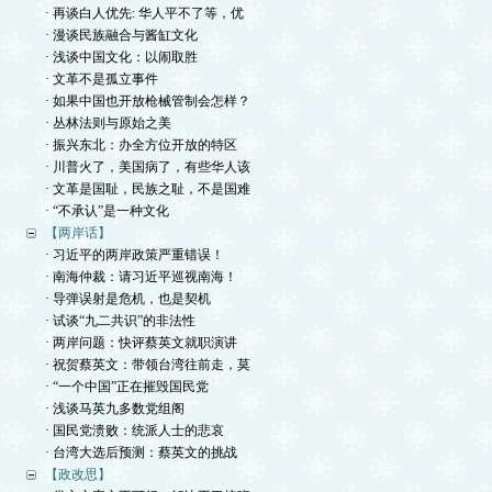
· 再谈白人优先: 华人平不了等，优
· 漫谈民族融合与酱缸文化
· 浅谈中国文化：以闹取胜
· 文革不是孤立事件
· 如果中国也开放枪械管制会怎样？
· 丛林法则与原始之美
· 振兴东北：办全方位开放的特区
· 川普火了，美国病了，有些华人该
· 文革是国耻，民族之耻，不是国难
· “不承认”是一种文化
【两岸话】
· 习近平的两岸政策严重错误！
· 南海仲裁：请习近平巡视南海！
· 导弹误射是危机，也是契机
· 试谈“九二共识”的非法性
· 两岸问题：快评蔡英文就职演讲
· 祝贺蔡英文：带领台湾往前走，莫
· “一个中国”正在摧毁国民党
· 浅谈马英九多数党组阁
· 国民党溃败：统派人士的悲哀
· 台湾大选后预测：蔡英文的挑战
【政改思】