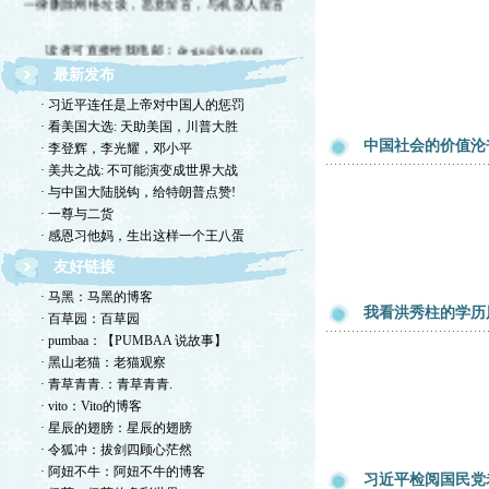
读者可直接给我电邮：de-gu@live.com
最新发布
欢迎留言交流，恕我不一一回复，敬请体谅。
· 习近平连任是上帝对中国人的惩罚
欢迎转摘，包括国国内网站，但请注明出处！
· 看美国大选: 天助美国，川普大胜
中国社会的价值沦
· 李登辉，李光耀，邓小平
欢迎光临德孤的小岛！谢绝网络垃圾！
· 美共之战: 不可能演变成世界大战
· 与中国大陆脱钩，给特朗普点赞!
· 一尊与二货
· 感恩习他妈，生出这样一个王八蛋
友好链接
· 马黑：马黑的博客
我看洪秀柱的学历
· 百草园：百草园
· pumbaa：【PUMBAA 说故事】
· 黑山老猫：老猫观察
· 青草青青.：青草青青.
· vito：Vito的博客
· 星辰的翅膀：星辰的翅膀
· 令狐冲：拔剑四顾心茫然
· 阿妞不牛：阿妞不牛的博客
习近平检阅国民党