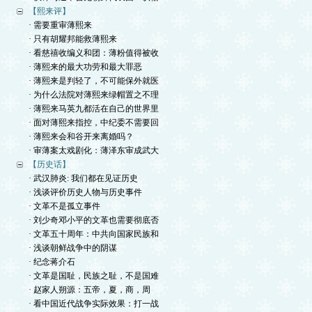
【熙来评】
· 需要重审薄熙来
· 只有胡耀邦能救薄熙来
· 看慈禧收编义和团：薄粉值得被收
· 薄熙来的最大功劳和最大罪恶
· 薄熙来是判轻了，不可能保外就医
· 为什么法院对薄熙来绿帽置之不理
· 薄熙来马英九都活在自己的世界里
· 面对薄熙来指控，中纪委不需要回
· 薄熙来会和谷开来离婚吗？
· 审薄案太戏剧化：薄泽东审成武大
【历史话】
· 武汉肺炎: 我们都在见证历史
· 浅谈评价历史人物与历史事件
· 文革不是孤立事件
· 刘少奇邓小平的文革也需要彻底否
· 文革五十周年：中共向国家民族和
· 浅谈朝鲜战争中的阴谋
· 纪念蒋介石
· 文革是国耻，民族之耻，不是国难
· 赵家人朔源：五帝，夏，商，周
· 看中国近代战争实际效果：打一战