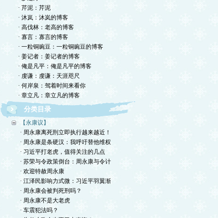
· 芹泥：芹泥
· 沐岚：沐岚的博客
· 高伐林：老高的博客
· 寡言：寡言的博客
· 一粒铜豌豆：一粒铜豌豆的博客
· 姜记者：姜记者的博客
· 俺是凡平：俺是凡平的博客
· 虔谦：虔谦：天涯咫尺
· 何岸泉：驾着时间来看你
· 章立凡：章立凡的博客
分类目录
【永康议】
· 周永康离死刑立即执行越来越近！
· 周永康是条硬汉：我呼吁替他维权
· 习近平打老虎，值得关注的几点
· 苏荣与令政策倒台：周永康与令计
· 欢迎特赦周永康
· 江泽民影响力式微：习近平羽翼渐
· 周永康会被判死刑吗？
· 周永康不是大老虎
· 车震犯法吗？