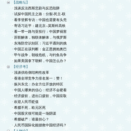
【战略坛】
· 浅谈反法西斯悲剧与反恐陷阱
· 试探中国民主之路：分裂-民主-联
· 看李登辉专访：中国也需要有头壳
· 寄语习近平：建北京--莫斯科高铁
· 看一带一路与亚投行：中国梦祸害
· 苏联解体，独联体解体，与俄罗斯
· 东海防空识别区：习近平遇到的挑
· 中国正在误判断：金正恩拥抱奥巴
· 甲午战争，朝核危机，与钓鱼岛争
· 如果美国拿下朝鲜，中国怎么办？
【经济考】
· 浅谈供给側结构性改革
· 香港全球竞争力排名第一：赞！
· 振兴东北：办全方位开放的特区
· 中国人哪来的信心：经济不会硬着
· 经济疲软，进出口疲软，中国应取
· 欢迎人民币贬值
· 希腊不死，欧元区死
· 中国股灾很可能是一场阴谋
· 希腊破产：谁最担心？
· 人民币国际化能拯救中国经济吗？