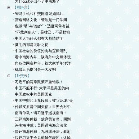
· 为什么政令出不了中南海？
【网络言】
· 智能手机和社交网络宛如鸦片
· 营造网络文化：管理是一门学问
· 也谈“晒”与“嫉妒”：适度网争有益
· “不裁判别人”：是律己，不是挡箭
· 中国人为什么都有大师情结？
· 挺毛的都是无耻之徒
· 中国社会的价值沦丧与逻辑混乱
· 看中南海内斗，谈海外中文媒体玩
· 向各位网友拜年，祝大家羊年洋洋
· 机器五毛挺习是一大发明
【外交云】
· 习近平的两岸政策严重错误！
· 中国不服不行: 太平洋是美国的内
· 中国政权中的美国因素
· 中国护照印上九段线：被“FUCK”丢
· 仲裁实质是中国失信：世界会对中
· 南海仲裁：请习近平巡视南海！
· 三评南海仲裁：放弃黄岩岛，回到
· 评南海仲裁：美国进南海合法化
· 快评南海仲裁：九段线违法，政府
· 快评习近平会见朝鲜代表团：认输