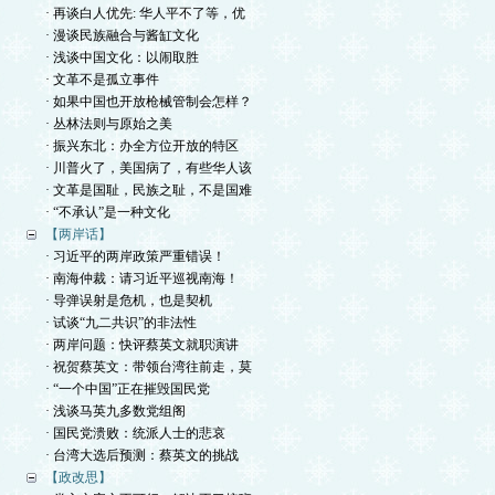
· 再谈白人优先: 华人平不了等，优
· 漫谈民族融合与酱缸文化
· 浅谈中国文化：以闹取胜
· 文革不是孤立事件
· 如果中国也开放枪械管制会怎样？
· 丛林法则与原始之美
· 振兴东北：办全方位开放的特区
· 川普火了，美国病了，有些华人该
· 文革是国耻，民族之耻，不是国难
· “不承认”是一种文化
【两岸话】
· 习近平的两岸政策严重错误！
· 南海仲裁：请习近平巡视南海！
· 导弹误射是危机，也是契机
· 试谈“九二共识”的非法性
· 两岸问题：快评蔡英文就职演讲
· 祝贺蔡英文：带领台湾往前走，莫
· “一个中国”正在摧毁国民党
· 浅谈马英九多数党组阁
· 国民党溃败：统派人士的悲哀
· 台湾大选后预测：蔡英文的挑战
【政改思】