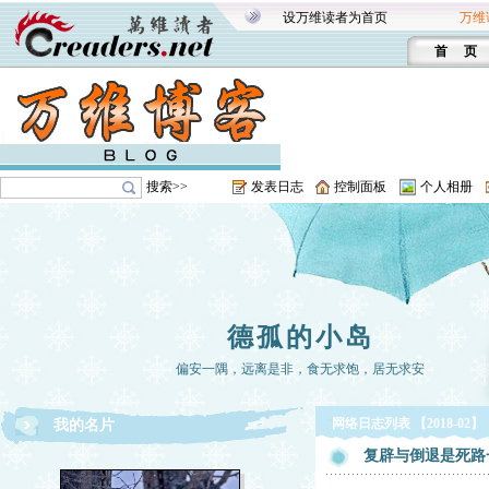
设万维读者为首页
万维
首 页
搜索>>
发表日志
控制面板
个人相册
德孤的小岛
偏安一隅，远离是非，食无求饱，居无求安
网络日志列表 【2018-02】
我的名片
复辟与倒退是死路