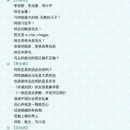
【人物论】
· 李登辉，李光耀，邓小平
· 悼念金庸！
· 习仲勋最大的错: 没教好儿子！
· 同情习近平！
· 悼念刘晓波先生！
· 郭文贵 is a liar, a beggar,
· 悼念周有光老先生！
· 恭喜特朗普，更恭喜希拉莉
· 悼念许家屯
· 马云的政治到底正确不正确？
【男女事】
· 同性恋真的违反自然吗？
· 同性婚姻合法化是大势所趋
· 也谈柴玲远志明的是是非非
· 《非诚勿扰》的女孩更象评委
· 《一朝忽觉京梦醒，半世浮沉雨打
· 漫谈中国社会男女乱象
· 花心抑或是一颗慈悲心
· 试谈婚姻的有效期
· 背她上楼的男人
· 诗歌，散文，与小说
【文化谈】