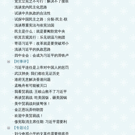
· 党主立宪之不可行：解决不了接班
· 浅谈党内民主化思路
· 试谈中共执政的合法性
· 试探中国民主之路：分裂-民主-联
· 浅谈尊重宪法与依宪治国
· 民主是什么：就是要阉割党中央
· 听其言观其行：乐见胡温习抱团
· 寄语习近平：改革就是要突破邓小
· 浅谈习近平的执政思路
· 四中全会：会成为习近平的滑铁卢
【时事评】
· 习近平连任是上帝对中国人的惩罚
· 武汉肺炎: 我们都在见证历史
· 港府无意解决香港问题
· 孟晚舟有可能被灭口
· 我看贸易战: 王岐山救不了习近平
· 再谈贸易战: 吃美国饭，砸美国锅
· 美中贸易战剑拔弩张！
· 金正恩玩弄特朗普
· 欢迎中美贸易战！
· 俢宪取消主席任期: 习近平需要利
【专题论】
· 刘少奇邓小平的文革也需要彻底否