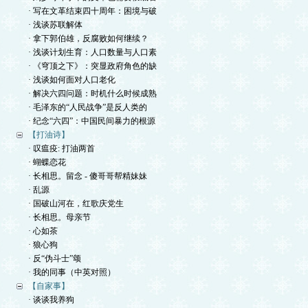
· 写在文革结束四十周年：困境与破
· 浅谈苏联解体
· 拿下郭伯雄，反腐败如何继续？
· 浅谈计划生育：人口数量与人口素
· 《穹顶之下》：突显政府角色的缺
· 浅谈如何面对人口老化
· 解决六四问题：时机什么时候成熟
· 毛泽东的“人民战争”是反人类的
· 纪念“六四”：中国民间暴力的根源
【打油诗】
· 叹瘟疫: 打油两首
· 蝴蝶恋花
· 长相思。留念 - 傻哥哥帮精妹妹
· 乱源
· 国破山河在，红歌庆党生
· 长相思。母亲节
· 心如茶
· 狼心狗
· 反“伪斗士”颂
· 我的同事（中英对照）
【自家事】
· 谈谈我养狗