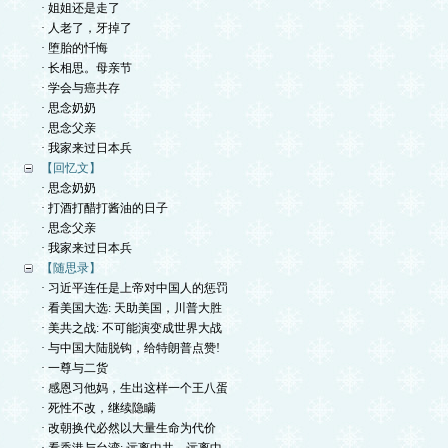
· 姐姐还是走了
· 人老了，牙掉了
· 堕胎的忏悔
· 长相思。母亲节
· 学会与癌共存
· 思念奶奶
· 思念父亲
· 我家来过日本兵
【回忆文】
· 思念奶奶
· 打酒打醋打酱油的日子
· 思念父亲
· 我家来过日本兵
【随思录】
· 习近平连任是上帝对中国人的惩罚
· 看美国大选: 天助美国，川普大胜
· 美共之战: 不可能演变成世界大战
· 与中国大陆脱钩，给特朗普点赞!
· 一尊与二货
· 感恩习他妈，生出这样一个王八蛋
· 死性不改，继续隐瞒
· 改朝换代必然以大量生命为代价