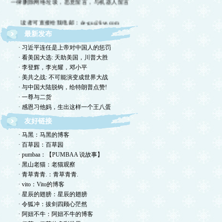
读者可直接给我电邮：de-gu@live.com
最新发布
欢迎留言交流，恕我不一一回复，敬请体谅。
· 习近平连任是上帝对中国人的惩罚
欢迎转摘，包括国国内网站，但请注明出处！
· 看美国大选: 天助美国，川普大胜
· 李登辉，李光耀，邓小平
欢迎光临德孤的小岛！谢绝网络垃圾！
· 美共之战: 不可能演变成世界大战
· 与中国大陆脱钩，给特朗普点赞!
· 一尊与二货
· 感恩习他妈，生出这样一个王八蛋
友好链接
· 马黑：马黑的博客
· 百草园：百草园
· pumbaa：【PUMBAA 说故事】
· 黑山老猫：老猫观察
· 青草青青.：青草青青.
· vito：Vito的博客
· 星辰的翅膀：星辰的翅膀
· 令狐冲：拔剑四顾心茫然
· 阿妞不牛：阿妞不牛的博客