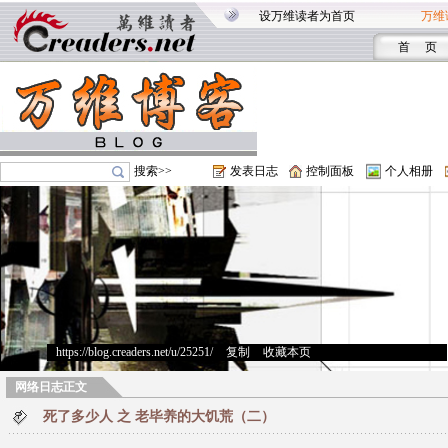
设万维读者为首页
万维
首 页
搜索>>
发表日志
控制面板
个人相册
https://blog.creaders.net/u/25251/
>
复制
>
收藏本页
网络日志正文
死了多少人 之 老毕养的大饥荒（二）