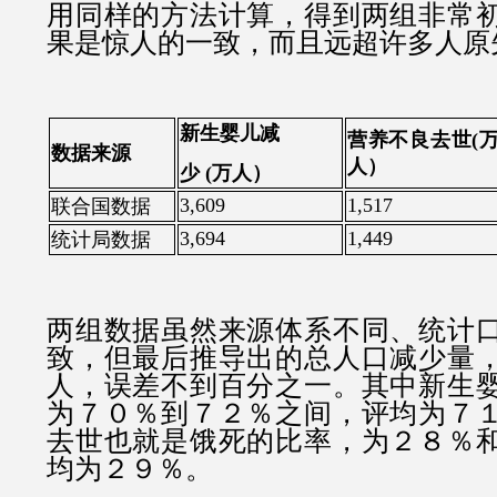
用同样的方法计算，得到两组非常
果是惊人的一致，而且远超许多人原
新生婴儿减
营养不良去世
(
数据来源
人）
少 (万人）
3,609
1,517
联合国数据
3,694
1,449
统计局数据
两组数据虽然来源体系不同、统计
致，但最后推导出的总人口减少量
人，误差不到百分之一。其中新生
为７０％到７２％之间，评均为７
去世也就是饿死的比率，为２８％
均为２９％。