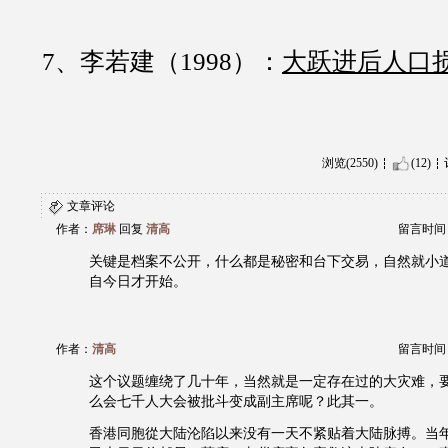
7、李若建（1998）：
大跃进后人口
浏览(2550)
(12)
文章评论
作者：
席琳
回复
清高
留言时间：20
关键是档案不公开，什么都是秘密和台下交易，自然就小
自今日才开始。
作者：
清高
留言时间：20
这个议题缠绕了几十年，当然就是一定存在过的大灾难，
么会七千人大会被批斗变成副主席呢？此其一。
香港同胞從大陆沦陷以来没有一天不紧贴着大陆脉搏。当