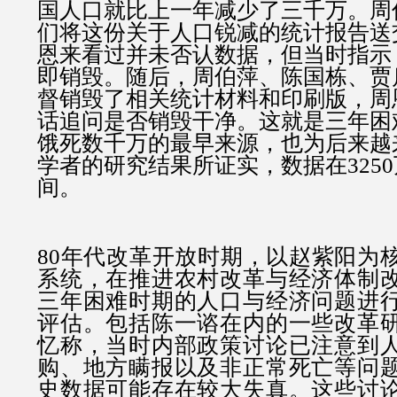
国人口就比上一年减少了三千万。周
们将这份关于人口锐减的统计报告送
恩来看过并未否认数据，但当时指示
即销毁。随后，周伯萍、陈国栋、贾
督销毁了相关统计材料和印刷版，周
话追问是否销毁干净。这就是三年困
饿死数千万的最早来源，也为后来越
学者的研究结果所证实，数据在3250万
间。
80年代改革开放时期，以赵紫阳为
系统，在推进农村改革与经济体制
三年困难时期的人口与经济问题进
评估。包括陈一谘在内的一些改革
忆称，当时内部政策讨论已注意到
购、地方瞒报以及非正常死亡等问
史数据可能存在较大失真。这些讨