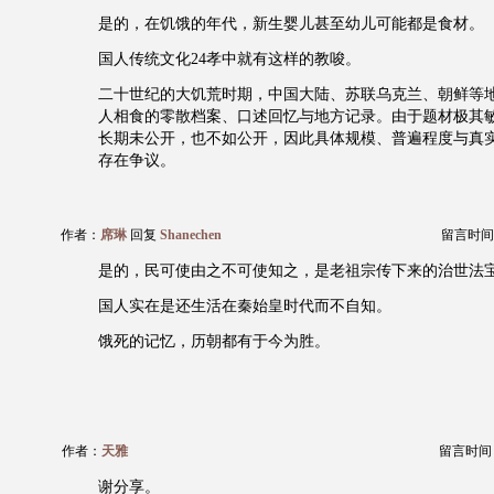
是的，在饥饿的年代，新生婴儿甚至幼儿可能都是食材。
国人传统文化24孝中就有这样的教唆。
二十世纪的大饥荒时期，中国大陆、苏联乌克兰、朝鲜等
人相食的零散档案、口述回忆与地方记录。由于题材极其
长期未公开，也不如公开，因此具体规模、普遍程度与真
存在争议。
作者：
席琳
回复
Shanechen
留言时间：20
是的，民可使由之不可使知之，是老祖宗传下来的治世法
国人实在是还生活在秦始皇时代而不自知。
饿死的记忆，历朝都有于今为胜。
作者：
天雅
留言时间：20
谢分享。