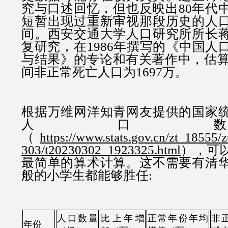
究与口述回忆，但也反映出80年代
短暂出现过重新审视那段历史的人
间。西安交通大学人口研究所所长
复研究，在1986年撰写的《中国人
与结果》的专论和有关著作中，估算19
间非正常死亡人口为1697万。
根据万维网洋知青网友提供的国家
人口
（
https://www.stats.gov.cn/zt_18555/z
303/t20230302_1923325.html
），可
最简单的算术计算。这不需要有清
般的小学生都能够胜任:
人口数量
比上年增
正常年份年均
非
年份