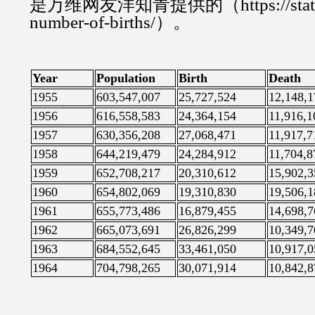
是万维网友洋知青提供的（https://statbase
number-of-births/）。
Year
Population
Birth
Death
1955
603,547,007
25,727,524
12,148,1
1956
616,558,583
24,364,154
11,916,1
1957
630,356,208
27,068,471
11,917,7
1958
644,219,479
24,284,912
11,704,8
1959
652,708,217
20,310,612
15,902,3
1960
654,802,069
19,310,830
19,506,1
1961
655,773,486
16,879,455
14,698,7
1962
665,073,691
26,826,299
10,349,7
1963
684,552,645
33,461,050
10,917,0
1964
704,798,265
30,071,914
10,842,8