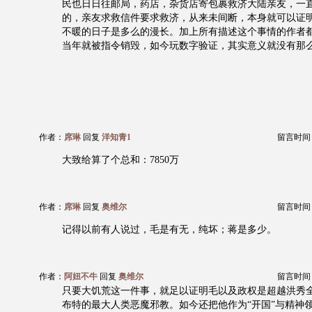
民也日日往邮局，药店，杂货店寄包裹救济大陆亲友，一直到
的，亲友求救信件要求救济，从来未间断，本身就可以证
不暖的日子是多么的漫长。加上所有描述这个事情的作者
当年就被指令销毁，如今玩数字验证，其实意义就没有那
作者：
席琳
回复
洋知青1
留言时间：20
大致给算了个总和：7850万
作者：
席琳
回复
奥维尔
留言时间：20
记得以前有人说过，毛是有无，纯坏；蒋是多少。
作者：
阿妞不牛
回复
奥维尔
留言时间：20
只要大饥荒这一件事，就足以证明毛以及政权是超越洪秀
布特的最大人类恶魔邪教。如今还把他作为“开国”与精神