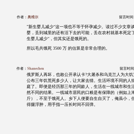
作者：
奥维尔
留言时间：20
”新生婴儿减少“这一项也不等于怀孕减少。读过不少文章
婴，丢到城里的还有活下去的可能，丢在农村就基本死定了
生婴儿减少“，但其实还是饿死的。
所以毛共饿死 3500 万 的估算是非常合理的。
作者：
Shanechen
留言时间：20
俄罗斯人再坏，也敢公开承认卡?大屠杀和乌克兰人为大饥
公布三年饥荒死多少人，让大家去猜。生活环境不同的人
庭了。即便是经历那三年的同龄人，生活在一线城市和生
然不同的结果。一线城市居民的口粮是有保障的（例如上海
斤），不至于饿死人。乡下人便要自生自灭了，俺虽小，
得腿浮肿，用手指一压长时间不回弹。