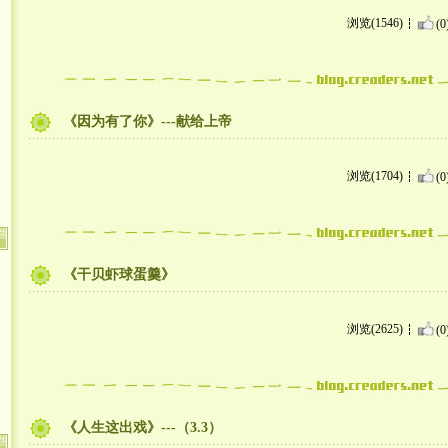
浏览(1546)
(0
《因为有了你》---献给上帝
浏览(1704)
(0
《干贝虾球蛋羹》
浏览(2625)
(0
《人生这出戏》---（3.3）