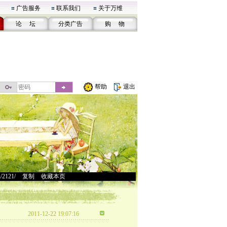
广告服务
联系我们
关于万维
论 坛
分类广告
购 物
帮助
退出
u/2121/
>
复制
>
收藏本页
2011-12-22 19:07:16