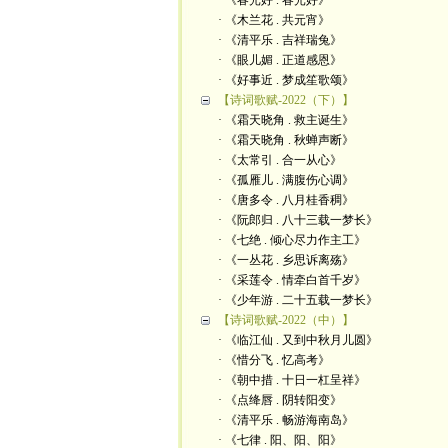
· 《春光好 . 春光好》
· 《木兰花 . 共元宵》
· 《清平乐 . 吉祥瑞兔》
· 《眼儿媚 . 正道感恩》
· 《好事近 . 梦成笙歌颂》
【诗词歌赋-2022（下）】
· 《霜天晓角 . 救主诞生》
· 《霜天晓角 . 秋蝉声断》
· 《太常引 . 合一从心》
· 《孤雁儿 . 满腹伤心调》
· 《唐多令 . 八月桂香稠》
· 《阮郎归 . 八十三载一梦长》
· 《七绝 . 倾心尽力作主工》
· 《一丛花 . 乡思诉离殇》
· 《采莲令 . 情牵白首千岁》
· 《少年游 . 二十五载一梦长》
【诗词歌赋-2022（中）】
· 《临江仙 . 又到中秋月儿圆》
· 《惜分飞 . 忆高考》
· 《朝中措 . 十日一杠呈祥》
· 《点绛唇 . 阴转阳变》
· 《清平乐 . 畅游海南岛》
· 《七律 . 阳、阳、阳》