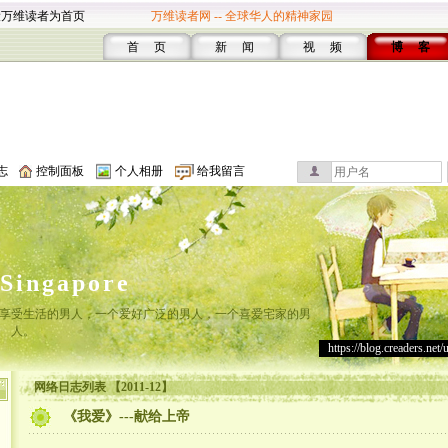
设万维读者为首页
万维读者网 -- 全球华人的精神家园
首 页
新 闻
视 频
博 客
志
控制面板
个人相册
给我留言
lSingapore
享受生活的男人，一个爱好广泛的男人，一个喜爱宅家的男
人。
https://blog.creaders.net/
网络日志列表 【2011-12】
《我爱》---献给上帝