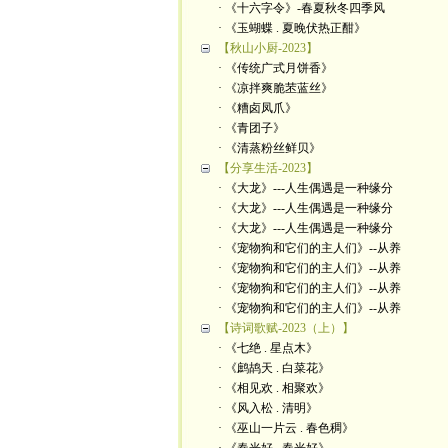
· 《十六字令》-春夏秋冬四季风
· 《玉蝴蝶 . 夏晚伏热正酣》
【秋山小厨-2023】
· 《传统广式月饼香》
· 《凉拌爽脆苤蓝丝》
· 《糟卤凤爪》
· 《青团子》
· 《清蒸粉丝鲜贝》
【分享生活-2023】
· 《大龙》---人生偶遇是一种缘分
· 《大龙》---人生偶遇是一种缘分
· 《大龙》---人生偶遇是一种缘分
· 《宠物狗和它们的主人们》--从养
· 《宠物狗和它们的主人们》--从养
· 《宠物狗和它们的主人们》--从养
· 《宠物狗和它们的主人们》--从养
【诗词歌赋-2023（上）】
· 《七绝 . 星点木》
· 《鹧鸪天 . 白菜花》
· 《相见欢 . 相聚欢》
· 《风入松 . 清明》
· 《巫山一片云 . 春色稠》