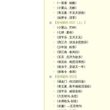
· 《一落索 . 核酸》
· 《小重山 . 无解》
· 《青玉案 . 不见天涯路》
· 《如梦令 . 清零》
【诗词赋作-2022（上）】
· 《小重山 . 芒种》
· 《七律 . 夏收》
· 《清平乐 . 五月又见》
· 《西江月 . 淡淡乡思愁叹》
· 《少年游 . 粽香》
· 《望江南 . 春风扫》
· 《五言 . 北洋为故乡》
· 《相见欢 . 相思泪潸然》
· 《南乡子 . 圣诞又一年》
· 《探春令 . 春闹》
【诗词赋作-2021】
· 《谒金门 . 何日踏归途》
· 《青玉案 . 夜半难眠泪湿眶》
· 《清平乐 . 难留若裕》
· 《六言绝句-乡思》
· 《水调歌头.创造》
· 《农趣》---五言绝句