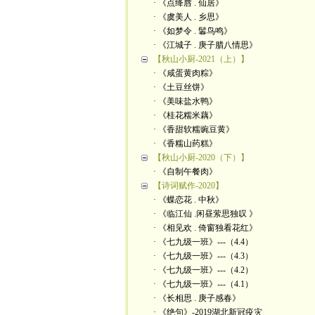
· 《点绛唇 . 仙居》
· 《虞美人 . 乡思》
· 《如梦令 . 鬊鸟鸣》
· 《江城子 . 庚子腊八情思》
【秋山小厨-2021（上）】
· 《咸蛋黄肉粽》
· 《土豆丝饼》
· 《美味盐水鸭》
· 《桂花糯米藕》
· 《香甜软糯豌豆黄》
· 《香糯山药糕》
【秋山小厨-2020（下）】
· 《自制午餐肉》
【诗词赋作-2020】
· 《蝶恋花 . 中秋》
· 《临江仙 .闲昼萦思独叹 》
· 《相见欢 . 倚窗独看花红》
· 《七九级一班》---（4.4）
· 《七九级一班》---（4.3）
· 《七九级一班》---（4.2）
· 《七九级一班》---（4.1）
· 《长相思 . 庚子感春》
· 《绝句》-2019湖北新冠疫灾