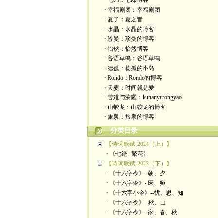
· 七郎：七郎博客
· 幸福剧团：幸福剧团
· 夏子：夏之音
· 水晶：水晶的博客
· 珍曼：珍曼的博客
· 怡然：怡然博客
· 谷语草鸣：谷语草鸣
· 德孤：德孤的小岛
· Rondo：Rondo的博客
· 天婴：时间就是爱
· 苦难与荣耀：kunanyurongyao
· 山蛟龙：山蛟龙的博客
· 旅泉：旅泉的博客
分类目录
【诗词歌赋-2024（上）】
· 《七绝 . 繁花》
【诗词歌赋-2023（下）】
· 《十六字令》- 朝、夕
· 《十六字令》- 医、师
· 《十六字小令》--忧、思、知
· 《十六字令》--秋、山
· 《十六字令》- 家、春、秋