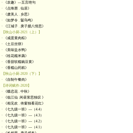
· 《农趣》---五言绝句
· 《点绛唇 . 仙居》
· 《虞美人 . 乡思》
· 《如梦令 . 鬊鸟鸣》
· 《江城子 . 庚子腊八情思》
【秋山小厨-2021（上）】
· 《咸蛋黄肉粽》
· 《土豆丝饼》
· 《美味盐水鸭》
· 《桂花糯米藕》
· 《香甜软糯豌豆黄》
· 《香糯山药糕》
【秋山小厨-2020（下）】
· 《自制午餐肉》
【诗词赋作-2020】
· 《蝶恋花 . 中秋》
· 《临江仙 .闲昼萦思独叹 》
· 《相见欢 . 倚窗独看花红》
· 《七九级一班》---（4.4）
· 《七九级一班》---（4.3）
· 《七九级一班》---（4.2）
· 《七九级一班》---（4.1）