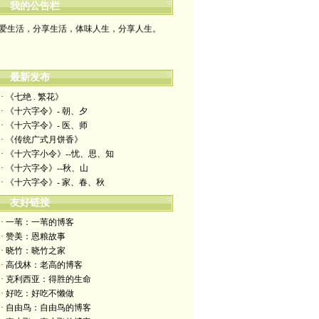
我的公告栏
爱生活，分享生活，体味人生，分享人生。
最新发布
· 《七绝 . 繁花》
· 《十六字令》- 朝、夕
· 《十六字令》- 医、师
· 《传统广式月饼香》
· 《十六字小令》--忧、思、知
· 《十六字令》--秋、山
· 《十六字令》- 家、春、秋
友好链接
· 一苇：一苇的博客
· 赞美：恩粮故事
· 晓竹：晓竹之家
· 高伐林：老高的博客
· 克利西亚：得胜的生命
· 好吃：好吃不懒做
· 自由鸟：自由鸟的博客