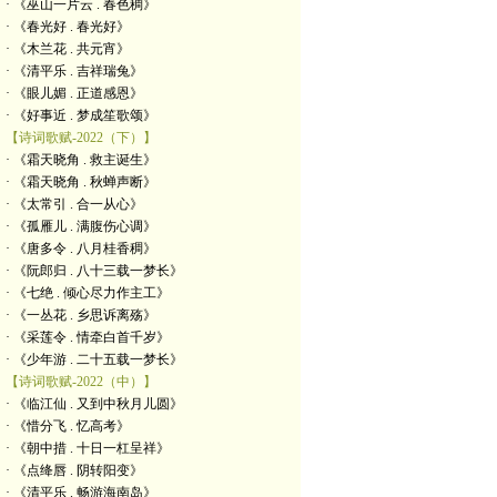
· 《巫山一片云 . 春色稠》
· 《春光好 . 春光好》
· 《木兰花 . 共元宵》
· 《清平乐 . 吉祥瑞兔》
· 《眼儿媚 . 正道感恩》
· 《好事近 . 梦成笙歌颂》
【诗词歌赋-2022（下）】
· 《霜天晓角 . 救主诞生》
· 《霜天晓角 . 秋蝉声断》
· 《太常引 . 合一从心》
· 《孤雁儿 . 满腹伤心调》
· 《唐多令 . 八月桂香稠》
· 《阮郎归 . 八十三载一梦长》
· 《七绝 . 倾心尽力作主工》
· 《一丛花 . 乡思诉离殇》
· 《采莲令 . 情牵白首千岁》
· 《少年游 . 二十五载一梦长》
【诗词歌赋-2022（中）】
· 《临江仙 . 又到中秋月儿圆》
· 《惜分飞 . 忆高考》
· 《朝中措 . 十日一杠呈祥》
· 《点绛唇 . 阴转阳变》
· 《清平乐 . 畅游海南岛》