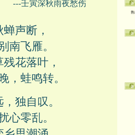
---
壬寅深秋雨夜愁伤
热
秋蝉声断，
别南飞雁。
草残花落叶，
晚，蛙鸣转。
远，独自叹。
扰心零乱。
恋乡思潮涌。