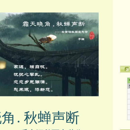
晓角
.
秋蝉声断