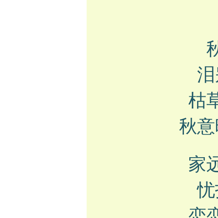
泪
枯
秋意
家
忧
恋