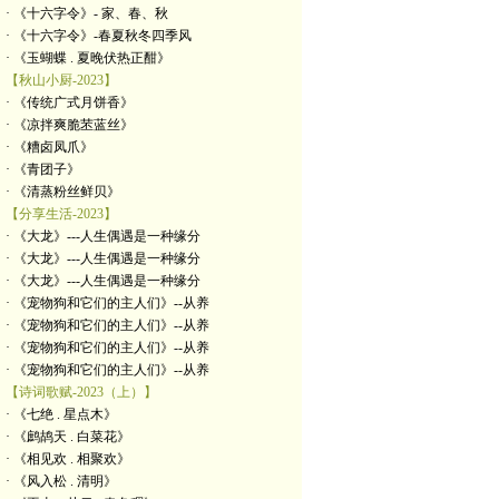
· 《十六字令》- 家、春、秋
· 《十六字令》-春夏秋冬四季风
· 《玉蝴蝶 . 夏晚伏热正酣》
【秋山小厨-2023】
· 《传统广式月饼香》
· 《凉拌爽脆苤蓝丝》
· 《糟卤凤爪》
· 《青团子》
· 《清蒸粉丝鲜贝》
【分享生活-2023】
· 《大龙》---人生偶遇是一种缘分
· 《大龙》---人生偶遇是一种缘分
· 《大龙》---人生偶遇是一种缘分
· 《宠物狗和它们的主人们》--从养
· 《宠物狗和它们的主人们》--从养
· 《宠物狗和它们的主人们》--从养
· 《宠物狗和它们的主人们》--从养
【诗词歌赋-2023（上）】
· 《七绝 . 星点木》
· 《鹧鸪天 . 白菜花》
· 《相见欢 . 相聚欢》
· 《风入松 . 清明》