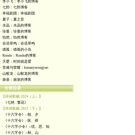
· 李小飞：李小飞的博客
· 七郎：七郎博客
· 幸福剧团：幸福剧团
· 夏子：夏之音
· 水晶：水晶的博客
· 珍曼：珍曼的博客
· 怡然：怡然博客
· 谷语草鸣：谷语草鸣
· 德孤：德孤的小岛
· Rondo：Rondo的博客
· 天婴：时间就是爱
· 苦难与荣耀：kunanyurongyao
· 山蛟龙：山蛟龙的博客
· 旅泉：旅泉的博客
分类目录
【诗词歌赋-2024（上）】
· 《七绝 . 繁花》
【诗词歌赋-2023（下）】
· 《十六字令》- 朝、夕
· 《十六字令》- 医、师
· 《十六字小令》--忧、思、知
· 《十六字令》--秋、山