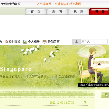
设万维读者为首页
万维读者网 -- 全球华人的精神家园
首 页
新 闻
视 频
博 客
志
控制面板
个人相册
给我留言
lSingapore
享受生活的男人，一个爱好广泛的男人，一个喜爱宅家的男
人。
https://blog.creaders.net/
2022-12-06 18:07:36