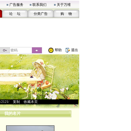
广告服务
联系我们
关于万维
论 坛
分类广告
购 物
帮助
退出
u/2121/
>
复制
>
收藏本页
我的名片