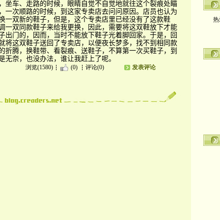
，坐车、走路的时候，眼睛自觉不自觉地就往这个裂痕处瞄
，一次顺路的时候，到这家专卖店去问问原因。店员也认为
热
换一双新的鞋子，但是，这个专卖店里已经没有了这款鞋
调一双同款鞋子来给我更换，因此，需要将这双鞋放下才能
子出门的，因而，当时不能放下鞋子光着脚回家。于是，回
就将这双鞋子送回了专卖店，以便夜长梦多，找不到相同款
的折腾，换鞋带、看裂痕、送鞋子，不算第一次买鞋子，到
是无奈，也没办法，谁让我赶上了呢。
浏览(1580)
(0)
评论(0)
发表评论