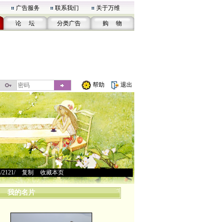
广告服务
联系我们
关于万维
论 坛
分类广告
购 物
帮助
退出
u/2121/
>
复制
>
收藏本页
我的名片