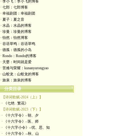
· 李小飞：李小飞的博客
· 七郎：七郎博客
· 幸福剧团：幸福剧团
· 夏子：夏之音
· 水晶：水晶的博客
· 珍曼：珍曼的博客
· 怡然：怡然博客
· 谷语草鸣：谷语草鸣
· 德孤：德孤的小岛
· Rondo：Rondo的博客
· 天婴：时间就是爱
· 苦难与荣耀：kunanyurongyao
· 山蛟龙：山蛟龙的博客
· 旅泉：旅泉的博客
分类目录
【诗词歌赋-2024（上）】
· 《七绝 . 繁花》
【诗词歌赋-2023（下）】
· 《十六字令》- 朝、夕
· 《十六字令》- 医、师
· 《十六字小令》--忧、思、知
· 《十六字令》--秋、山