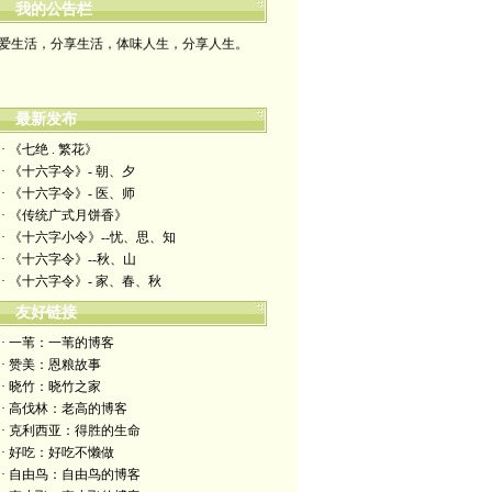
我的公告栏
爱生活，分享生活，体味人生，分享人生。
最新发布
· 《七绝 . 繁花》
· 《十六字令》- 朝、夕
· 《十六字令》- 医、师
· 《传统广式月饼香》
· 《十六字小令》--忧、思、知
· 《十六字令》--秋、山
· 《十六字令》- 家、春、秋
友好链接
· 一苇：一苇的博客
· 赞美：恩粮故事
· 晓竹：晓竹之家
· 高伐林：老高的博客
· 克利西亚：得胜的生命
· 好吃：好吃不懒做
· 自由鸟：自由鸟的博客