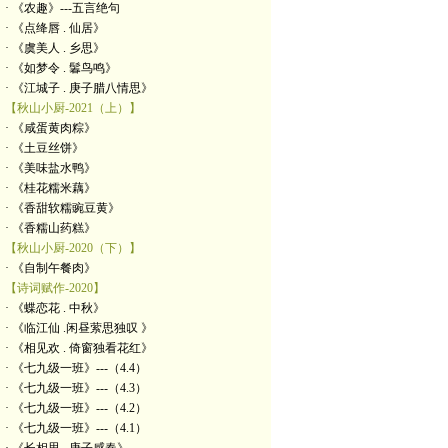
· 《农趣》---五言绝句
· 《点绛唇 . 仙居》
· 《虞美人 . 乡思》
· 《如梦令 . 鬊鸟鸣》
· 《江城子 . 庚子腊八情思》
【秋山小厨-2021（上）】
· 《咸蛋黄肉粽》
· 《土豆丝饼》
· 《美味盐水鸭》
· 《桂花糯米藕》
· 《香甜软糯豌豆黄》
· 《香糯山药糕》
【秋山小厨-2020（下）】
· 《自制午餐肉》
【诗词赋作-2020】
· 《蝶恋花 . 中秋》
· 《临江仙 .闲昼萦思独叹 》
· 《相见欢 . 倚窗独看花红》
· 《七九级一班》---（4.4）
· 《七九级一班》---（4.3）
· 《七九级一班》---（4.2）
· 《七九级一班》---（4.1）