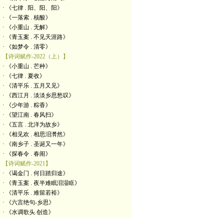
· 《七律 . 阳、阳、阳》
· 《一落索 . 核酸》
· 《小重山 . 无解》
· 《青玉案 . 不见天涯路》
· 《如梦令 . 清零》
【诗词赋作-2022（上）】
· 《小重山 . 芒种》
· 《七律 . 夏收》
· 《清平乐 . 五月又见》
· 《西江月 . 淡淡乡思愁叹》
· 《少年游 . 粽香》
· 《望江南 . 春风扫》
· 《五言 . 北洋为故乡》
· 《相见欢 . 相思泪潸然》
· 《南乡子 . 圣诞又一年》
· 《探春令 . 春闹》
【诗词赋作-2021】
· 《谒金门 . 何日踏归途》
· 《青玉案 . 夜半难眠泪湿眶》
· 《清平乐 . 难留若裕》
· 《六言绝句-乡思》
· 《水调歌头.创造》