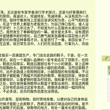
，无论是和专家学者进行学术探讨，还是与奸客儒商们
的原则，真诚对人，坦诚待友，笃诚待客，从没有因为一点
不饶。我持守着商场上还是应该讲究和为贵，心平气和的谈
，在这个世界上都是为老板效力，为自己挣口饭吃，谁人没
万岁吧！十几年过去了，不知道为什么在服务水准比较高的
己，竟然发生了拳脚相加的一幕。或许是太多年，没有遇到
许是随着年龄的增长，自己脾气越发急躁难以容忍他人的不
更好的处理这种事情才对，反复思忖了一番，来回反省了一
在这里，就日常生活中，人们的生活态度、行事为人、风俗
给我买一双美国生产，专门适合走路的鞋子。于是，在一次
样式，就在一个美国S-
品牌的一家专卖店买了双鞋子，也同
，鞋底比较厚实，鞋底后跟部位有个小小的坡度。穿上这种
你挺胸抬头，能够很好的锻炼小腿的肌肉群，当然这款鞋子
时，出外走路或上街购物回来，小腿隐隐的有些酸痛，不过
双鞋子都配备了两幅不同颜色的鞋带，等我回到家，将新买
就要收好，以备更换时能及时找到。我和妻子的生活一向是
之处，就在我将备用鞋带从鞋盒子里取出来时，发现这两根
，正好有机会经过这家专卖店，顺便进去换回一幅同样长
，不必多说，店员的服务态度也没得说。
出外遛弯、逛街购物，就时常地穿着，以便对自己的身体益
时候才能配上此款鞋子，西裤正装和打球运动的时候，是不
左脚鞋子的前面，穿鞋带的地方，有处一厘米长度的裂痕。