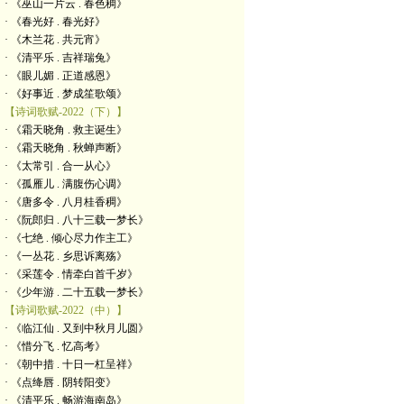
· 《巫山一片云 . 春色稠》
· 《春光好 . 春光好》
· 《木兰花 . 共元宵》
· 《清平乐 . 吉祥瑞兔》
· 《眼儿媚 . 正道感恩》
· 《好事近 . 梦成笙歌颂》
【诗词歌赋-2022（下）】
· 《霜天晓角 . 救主诞生》
· 《霜天晓角 . 秋蝉声断》
· 《太常引 . 合一从心》
· 《孤雁儿 . 满腹伤心调》
· 《唐多令 . 八月桂香稠》
· 《阮郎归 . 八十三载一梦长》
· 《七绝 . 倾心尽力作主工》
· 《一丛花 . 乡思诉离殇》
· 《采莲令 . 情牵白首千岁》
· 《少年游 . 二十五载一梦长》
【诗词歌赋-2022（中）】
· 《临江仙 . 又到中秋月儿圆》
· 《惜分飞 . 忆高考》
· 《朝中措 . 十日一杠呈祥》
· 《点绛唇 . 阴转阳变》
· 《清平乐 . 畅游海南岛》