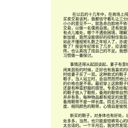
在以后的十几年中，在商场上闯荡
买卖交易谈判，我都信守着礼让三分
小小的意见不一，就急赤白脸地不依
交易，以做一名儒商自居。还有就是
有点儿难处，哪个不遇些困境，理解
新加坡，竟然没能很好的控制住我自
如此不懂规矩礼数之年轻人了，亦或
敬了？按说年纪增长了几岁，应该能
阵，也认真找了找自己的不足。我想
习惯做一番探讨。
事情还得从起因谈起，妻子有意
闲来逛街的时候，正好也有我喜欢的
时给妻子买了一双。这种款式的鞋子
鞋子，当人站立时，会自然而然地让
的价格也是不菲。最初穿上这款鞋子
还是有种蛮舒服的感觉。专卖店给每
的鞋子放入了鞋柜，备用的鞋带自然
井井有条，每种物品都有规定的放置
备用鞋带不是一样长度。四五天过后
度、相同颜色的鞋带，心情自是愉悦
新买的鞋子，对身体也有好处，
处多多，当然，也只能是短裤背心的
太合适的。一个半月后，我突然发现