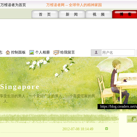
设万维读者为首页
万维读者网 -- 全球华人的精神家园
首 页
新 闻
视 频
博 客
志
控制面板
个人相册
给我留言
lSingapore
享受生活的男人，一个爱好广泛的男人，一个喜爱宅家的男
人。
https://blog.creaders.net/
2012-07-08 18:14:49