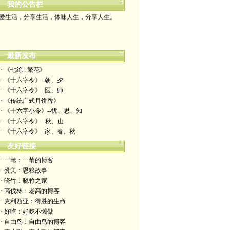
我的公告栏
爱生活，分享生活，体味人生，分享人生。
最新发布
· 《七绝 . 繁花》
· 《十六字令》- 朝、夕
· 《十六字令》- 医、师
· 《传统广式月饼香》
· 《十六字小令》--忧、思、知
· 《十六字令》--秋、山
· 《十六字令》- 家、春、秋
友好链接
· 一苇：一苇的博客
· 赞美：恩粮故事
· 晓竹：晓竹之家
· 高伐林：老高的博客
· 克利西亚：得胜的生命
· 好吃：好吃不懒做
· 自由鸟：自由鸟的博客