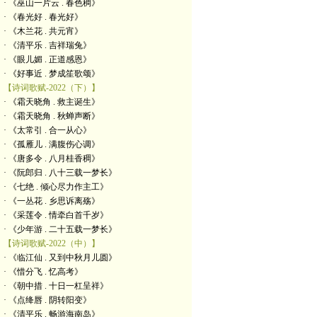
· 《巫山一片云 . 春色稠》
· 《春光好 . 春光好》
· 《木兰花 . 共元宵》
· 《清平乐 . 吉祥瑞兔》
· 《眼儿媚 . 正道感恩》
· 《好事近 . 梦成笙歌颂》
【诗词歌赋-2022（下）】
· 《霜天晓角 . 救主诞生》
· 《霜天晓角 . 秋蝉声断》
· 《太常引 . 合一从心》
· 《孤雁儿 . 满腹伤心调》
· 《唐多令 . 八月桂香稠》
· 《阮郎归 . 八十三载一梦长》
· 《七绝 . 倾心尽力作主工》
· 《一丛花 . 乡思诉离殇》
· 《采莲令 . 情牵白首千岁》
· 《少年游 . 二十五载一梦长》
【诗词歌赋-2022（中）】
· 《临江仙 . 又到中秋月儿圆》
· 《惜分飞 . 忆高考》
· 《朝中措 . 十日一杠呈祥》
· 《点绛唇 . 阴转阳变》
· 《清平乐 . 畅游海南岛》