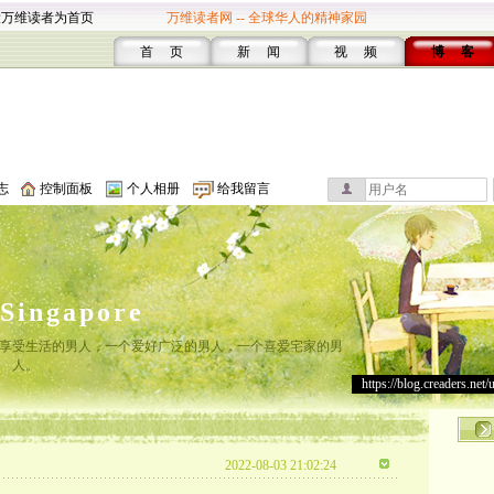
设万维读者为首页
万维读者网 -- 全球华人的精神家园
首 页
新 闻
视 频
博 客
志
控制面板
个人相册
给我留言
lSingapore
享受生活的男人，一个爱好广泛的男人，一个喜爱宅家的男
人。
https://blog.creaders.net/
2022-08-03 21:02:24