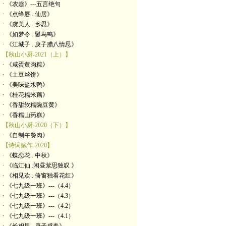
· 《农趣》---五言绝句
· 《点绛唇 . 仙居》
· 《虞美人 . 乡思》
· 《如梦令 . 鬊鸟鸣》
· 《江城子 . 庚子腊八情思》
【秋山小厨-2021（上）】
· 《咸蛋黄肉粽》
· 《土豆丝饼》
· 《美味盐水鸭》
· 《桂花糯米藕》
· 《香甜软糯豌豆黄》
· 《香糯山药糕》
【秋山小厨-2020（下）】
· 《自制午餐肉》
【诗词赋作-2020】
· 《蝶恋花 . 中秋》
· 《临江仙 .闲昼萦思独叹 》
· 《相见欢 . 倚窗独看花红》
· 《七九级一班》---（4.4）
· 《七九级一班》---（4.3）
· 《七九级一班》---（4.2）
· 《七九级一班》---（4.1）