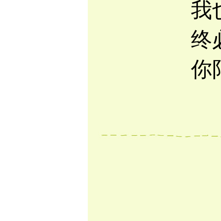
我
终
你