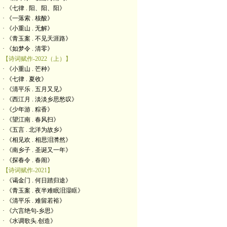
· 《七律 . 阳、阳、阳》
· 《一落索 . 核酸》
· 《小重山 . 无解》
· 《青玉案 . 不见天涯路》
· 《如梦令 . 清零》
【诗词赋作-2022（上）】
· 《小重山 . 芒种》
· 《七律 . 夏收》
· 《清平乐 . 五月又见》
· 《西江月 . 淡淡乡思愁叹》
· 《少年游 . 粽香》
· 《望江南 . 春风扫》
· 《五言 . 北洋为故乡》
· 《相见欢 . 相思泪潸然》
· 《南乡子 . 圣诞又一年》
· 《探春令 . 春闹》
【诗词赋作-2021】
· 《谒金门 . 何日踏归途》
· 《青玉案 . 夜半难眠泪湿眶》
· 《清平乐 . 难留若裕》
· 《六言绝句-乡思》
· 《水调歌头.创造》