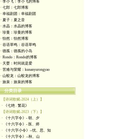
· 李小飞：李小飞的博客
· 七郎：七郎博客
· 幸福剧团：幸福剧团
· 夏子：夏之音
· 水晶：水晶的博客
· 珍曼：珍曼的博客
· 怡然：怡然博客
· 谷语草鸣：谷语草鸣
· 德孤：德孤的小岛
· Rondo：Rondo的博客
· 天婴：时间就是爱
· 苦难与荣耀：kunanyurongyao
· 山蛟龙：山蛟龙的博客
· 旅泉：旅泉的博客
分类目录
【诗词歌赋-2024（上）】
· 《七绝 . 繁花》
【诗词歌赋-2023（下）】
· 《十六字令》- 朝、夕
· 《十六字令》- 医、师
· 《十六字小令》--忧、思、知
· 《十六字令》--秋、山