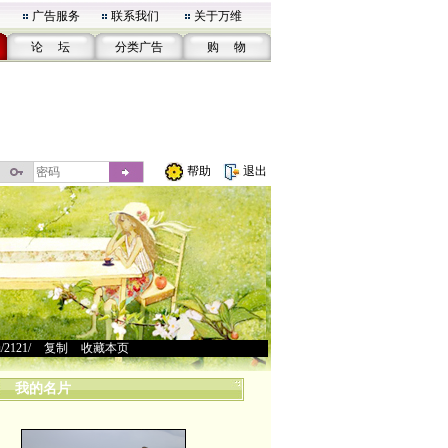
广告服务
联系我们
关于万维
论 坛
分类广告
购 物
帮助
退出
u/2121/
>
复制
>
收藏本页
我的名片