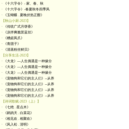
· 《十六字令》- 家、春、秋
· 《十六字令》-春夏秋冬四季风
· 《玉蝴蝶 . 夏晚伏热正酣》
【秋山小厨-2023】
· 《传统广式月饼香》
· 《凉拌爽脆苤蓝丝》
· 《糟卤凤爪》
· 《青团子》
· 《清蒸粉丝鲜贝》
【分享生活-2023】
· 《大龙》---人生偶遇是一种缘分
· 《大龙》---人生偶遇是一种缘分
· 《大龙》---人生偶遇是一种缘分
· 《宠物狗和它们的主人们》--从养
· 《宠物狗和它们的主人们》--从养
· 《宠物狗和它们的主人们》--从养
· 《宠物狗和它们的主人们》--从养
【诗词歌赋-2023（上）】
· 《七绝 . 星点木》
· 《鹧鸪天 . 白菜花》
· 《相见欢 . 相聚欢》
· 《风入松 . 清明》