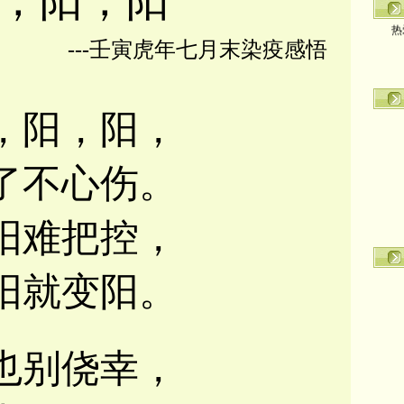
，阳，阳
热
---壬寅虎年七月末染疫感悟
，阳，阳，
了不心伤。
阳难把控，
阳就变阳。
也别侥幸，