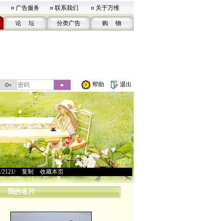
广告服务
联系我们
关于万维
论 坛
分类广告
购 物
帮助
退出
u/2121/
>
复制
>
收藏本页
我的名片