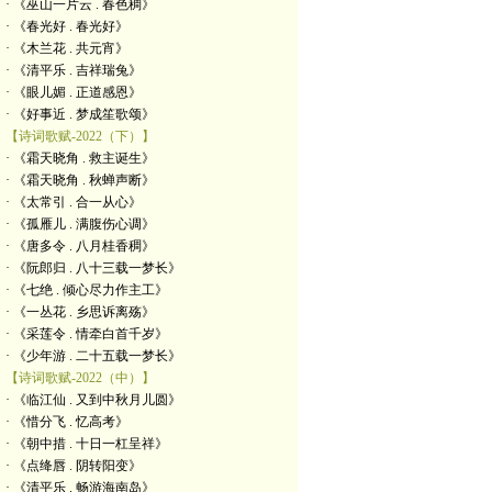
· 《巫山一片云 . 春色稠》
· 《春光好 . 春光好》
· 《木兰花 . 共元宵》
· 《清平乐 . 吉祥瑞兔》
· 《眼儿媚 . 正道感恩》
· 《好事近 . 梦成笙歌颂》
【诗词歌赋-2022（下）】
· 《霜天晓角 . 救主诞生》
· 《霜天晓角 . 秋蝉声断》
· 《太常引 . 合一从心》
· 《孤雁儿 . 满腹伤心调》
· 《唐多令 . 八月桂香稠》
· 《阮郎归 . 八十三载一梦长》
· 《七绝 . 倾心尽力作主工》
· 《一丛花 . 乡思诉离殇》
· 《采莲令 . 情牵白首千岁》
· 《少年游 . 二十五载一梦长》
【诗词歌赋-2022（中）】
· 《临江仙 . 又到中秋月儿圆》
· 《惜分飞 . 忆高考》
· 《朝中措 . 十日一杠呈祥》
· 《点绛唇 . 阴转阳变》
· 《清平乐 . 畅游海南岛》