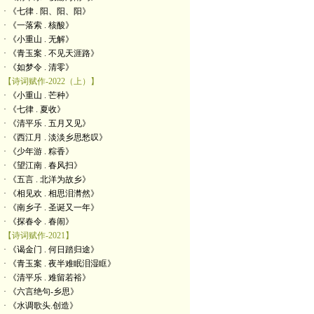
· 《七律 . 阳、阳、阳》
· 《一落索 . 核酸》
· 《小重山 . 无解》
· 《青玉案 . 不见天涯路》
· 《如梦令 . 清零》
【诗词赋作-2022（上）】
· 《小重山 . 芒种》
· 《七律 . 夏收》
· 《清平乐 . 五月又见》
· 《西江月 . 淡淡乡思愁叹》
· 《少年游 . 粽香》
· 《望江南 . 春风扫》
· 《五言 . 北洋为故乡》
· 《相见欢 . 相思泪潸然》
· 《南乡子 . 圣诞又一年》
· 《探春令 . 春闹》
【诗词赋作-2021】
· 《谒金门 . 何日踏归途》
· 《青玉案 . 夜半难眠泪湿眶》
· 《清平乐 . 难留若裕》
· 《六言绝句-乡思》
· 《水调歌头.创造》