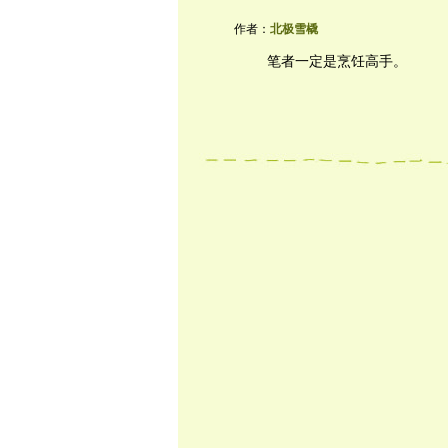
作者：
北极雪橇
笔者一定是烹饪高手。