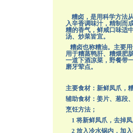
糟卤，是用科学方法从
入辛香调味汁，精制而
糟的香气，鲜咸口味适
汤、炒菜皆宜。
糟卤也称糟油。主要用
用于糟蒸鸭肝、糟煨肥
一道下酒凉菜，野餐带
磨牙荤点。
主要食材：
新鲜凤爪，
辅助食材：
姜片、葱段
烹饪方法；
1 将新鲜凤爪，去掉
2 放入冷水锅内，加