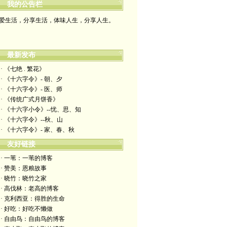
我的公告栏
爱生活，分享生活，体味人生，分享人生。
最新发布
· 《七绝 . 繁花》
· 《十六字令》- 朝、夕
· 《十六字令》- 医、师
· 《传统广式月饼香》
· 《十六字小令》--忧、思、知
· 《十六字令》--秋、山
· 《十六字令》- 家、春、秋
友好链接
· 一苇：一苇的博客
· 赞美：恩粮故事
· 晓竹：晓竹之家
· 高伐林：老高的博客
· 克利西亚：得胜的生命
· 好吃：好吃不懒做
· 自由鸟：自由鸟的博客