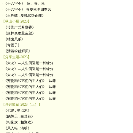
· 《十六字令》- 家、春、秋
· 《十六字令》-春夏秋冬四季风
· 《玉蝴蝶 . 夏晚伏热正酣》
【秋山小厨-2023】
· 《传统广式月饼香》
· 《凉拌爽脆苤蓝丝》
· 《糟卤凤爪》
· 《青团子》
· 《清蒸粉丝鲜贝》
【分享生活-2023】
· 《大龙》---人生偶遇是一种缘分
· 《大龙》---人生偶遇是一种缘分
· 《大龙》---人生偶遇是一种缘分
· 《宠物狗和它们的主人们》--从养
· 《宠物狗和它们的主人们》--从养
· 《宠物狗和它们的主人们》--从养
· 《宠物狗和它们的主人们》--从养
【诗词歌赋-2023（上）】
· 《七绝 . 星点木》
· 《鹧鸪天 . 白菜花》
· 《相见欢 . 相聚欢》
· 《风入松 . 清明》