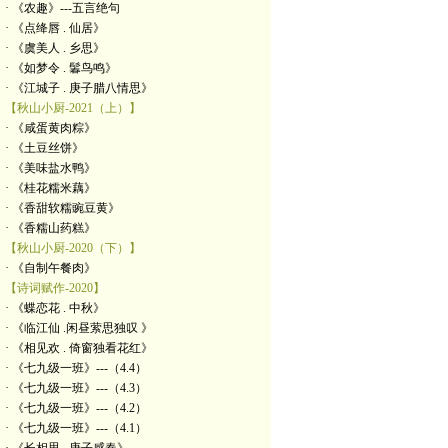
· 《农趣》---五言绝句
· 《点绛唇 . 仙居》
· 《虞美人 . 乡思》
· 《如梦令 . 鬊鸟鸣》
· 《江城子 . 庚子腊八情思》
【秋山小厨-2021（上）】
· 《咸蛋黄肉粽》
· 《土豆丝饼》
· 《美味盐水鸭》
· 《桂花糯米藕》
· 《香甜软糯豌豆黄》
· 《香糯山药糕》
【秋山小厨-2020（下）】
· 《自制午餐肉》
【诗词赋作-2020】
· 《蝶恋花 . 中秋》
· 《临江仙 .闲昼萦思独叹 》
· 《相见欢 . 倚窗独看花红》
· 《七九级一班》---（4.4）
· 《七九级一班》---（4.3）
· 《七九级一班》---（4.2）
· 《七九级一班》---（4.1）