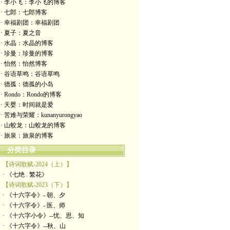
· 李小飞：李小飞的博客
· 七郎：七郎博客
· 幸福剧团：幸福剧团
· 夏子：夏之音
· 水晶：水晶的博客
· 珍曼：珍曼的博客
· 怡然：怡然博客
· 谷语草鸣：谷语草鸣
· 德孤：德孤的小岛
· Rondo：Rondo的博客
· 天婴：时间就是爱
· 苦难与荣耀：kunanyurongyao
· 山蛟龙：山蛟龙的博客
· 旅泉：旅泉的博客
分类目录
【诗词歌赋-2024（上）】
· 《七绝 . 繁花》
【诗词歌赋-2023（下）】
· 《十六字令》- 朝、夕
· 《十六字令》- 医、师
· 《十六字小令》--忧、思、知
· 《十六字令》--秋、山