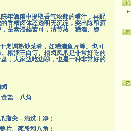
热
陈年酒糟中提取香气浓郁的糟汁，再配
成的香糟卤体态透明无沉淀，突出陈酿酒
中，荤素浸蘸皆可，清节蒸、糟溜、煲
于烹调热炒菜肴，如糟溜鱼片等。也可
肠、糟溜三白等。糟卤凤爪是非常好吃的
一盘，大家边吃边聊，也是一种非常好的
糟卤
、食盐、八角
凤爪指尖，清洗干净；
入姜片、葱段和八角；