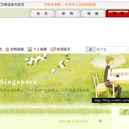
设万维读者为首页
万维读者网 -- 全球华人的精神家园
首 页
新 闻
视 频
博 客
志
控制面板
个人相册
给我留言
lSingapore
享受生活的男人，一个爱好广泛的男人，一个喜爱宅家的男
人。
https://blog.creaders.net/
2023-08-19 06:49:43