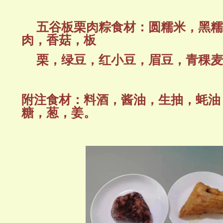
五谷板栗肉粽食材：
圆糯米，黑糯
肉，香菇，板
栗，绿豆，红小豆，眉豆，青稞麦
附注食材：料酒，酱油，生抽，蚝油
糖，葱，姜。