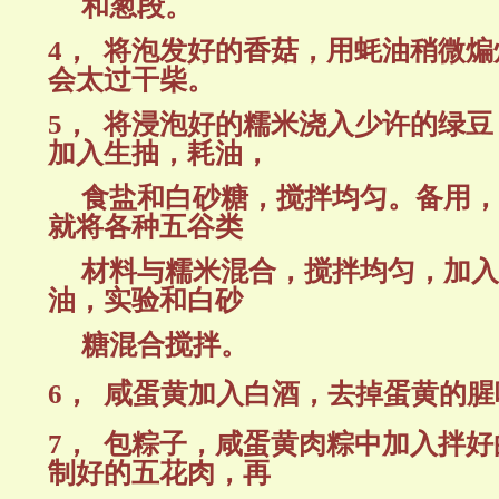
和葱段。
4，
将泡发好的香菇，用蚝油稍微煸
会太过干柴。
5，
将浸泡好的糯米浇入少许的绿豆
加入生抽，耗油，
食盐和白砂糖，搅拌均匀。备用，
就将各种五谷类
材料与糯米混合，搅拌均匀，加入
油，实验和白砂
糖混合搅拌。
6，
咸
蛋黄加入白酒，去掉蛋黄的腥
7，
包粽子，咸蛋黄肉粽中加入拌好
制好的五花肉，再