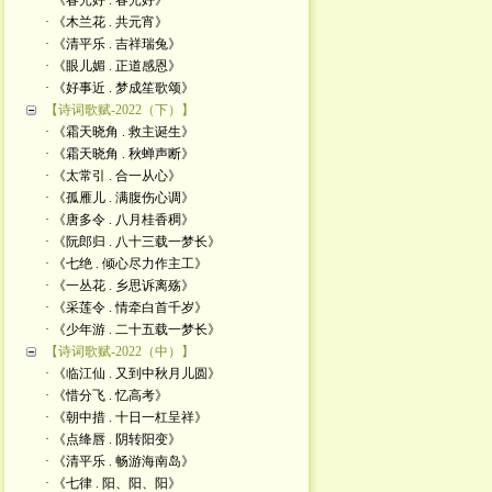
· 《春光好 . 春光好》
· 《木兰花 . 共元宵》
· 《清平乐 . 吉祥瑞兔》
· 《眼儿媚 . 正道感恩》
· 《好事近 . 梦成笙歌颂》
【诗词歌赋-2022（下）】
· 《霜天晓角 . 救主诞生》
· 《霜天晓角 . 秋蝉声断》
· 《太常引 . 合一从心》
· 《孤雁儿 . 满腹伤心调》
· 《唐多令 . 八月桂香稠》
· 《阮郎归 . 八十三载一梦长》
· 《七绝 . 倾心尽力作主工》
· 《一丛花 . 乡思诉离殇》
· 《采莲令 . 情牵白首千岁》
· 《少年游 . 二十五载一梦长》
【诗词歌赋-2022（中）】
· 《临江仙 . 又到中秋月儿圆》
· 《惜分飞 . 忆高考》
· 《朝中措 . 十日一杠呈祥》
· 《点绛唇 . 阴转阳变》
· 《清平乐 . 畅游海南岛》
· 《七律 . 阳、阳、阳》