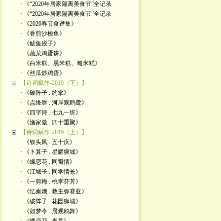
· 《“2020年居家隔离美食节”全记录
· 《“2020年居家隔离美食节”全记录
· 《2020春节食谱集》
· 《香煎沙梭鱼》
· 《鲅鱼饺子》
· 《蔬菜鸡蛋饼》
· 《白米糕、黑米糕、糙米糕》
· 《丝瓜炒鸡蛋》
【诗词赋作-2019（下）】
· 《破阵子 . 约拿》
· 《点绛唇 . 河岸观鸥鹭》
· 《四字诗 . 七九一班》
· 《渔家傲 . 四十重聚》
【诗词赋作-2019（上）】
· 《钗头凤 . 五十庆》
· 《卜算子 . 星耀狮城》
· 《蝶恋花 . 同窗情》
· 《江城子 . 同学情长》
· 《一剪梅 . 桃李芬芳》
· 《忆秦娥 . 救主弥赛亚》
· 《破阵子 . 花园狮城》
· 《如梦令 . 晨观鸥舞》