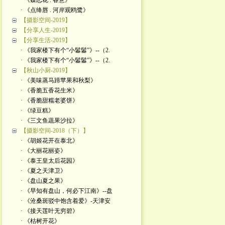
· 《蝶恋花 . 春意》
· 《点绛唇 . 河岸观鸥鹭》
【摄影空间-2019】
【分享人生-2019】
【分享生活-2019】
· 《我家楼下有个“小鬊鬊”》--（2.
· 《我家楼下有个“小鬊鬊”》--（2.
【秋山小厨-2019】
· 《美味蒸马蹄苹果和秋梨》
· 《香脆五香花生米》
· 《香脆甜糯老婆饼》
· 《绿豆糕》
· 《三文鱼蔬果沙拉》
【摄影空间-2018（下）】
· 《胡姬花开在泰北》
· 《大丽花丽姿》
· 《泰王皇太后花园》
· 《夏之天津卫》
· 《盘山夏之果》
· 《早知有盘山，何必下江南》--盘
· 《沧桑斑驳中饱含着爱》-天津安
· 《接天莲叶无穷碧》
· 《枯树开花》