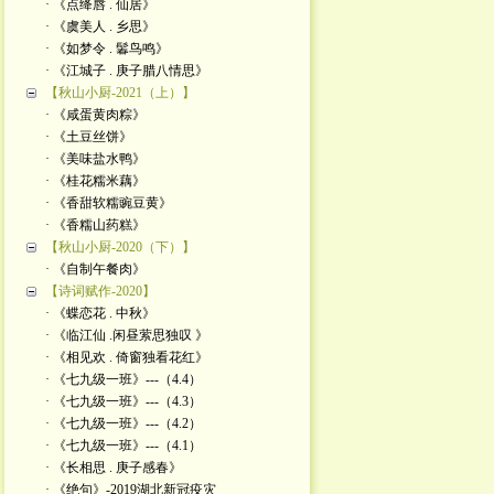
· 《点绛唇 . 仙居》
· 《虞美人 . 乡思》
· 《如梦令 . 鬊鸟鸣》
· 《江城子 . 庚子腊八情思》
【秋山小厨-2021（上）】
· 《咸蛋黄肉粽》
· 《土豆丝饼》
· 《美味盐水鸭》
· 《桂花糯米藕》
· 《香甜软糯豌豆黄》
· 《香糯山药糕》
【秋山小厨-2020（下）】
· 《自制午餐肉》
【诗词赋作-2020】
· 《蝶恋花 . 中秋》
· 《临江仙 .闲昼萦思独叹 》
· 《相见欢 . 倚窗独看花红》
· 《七九级一班》---（4.4）
· 《七九级一班》---（4.3）
· 《七九级一班》---（4.2）
· 《七九级一班》---（4.1）
· 《长相思 . 庚子感春》
· 《绝句》-2019湖北新冠疫灾