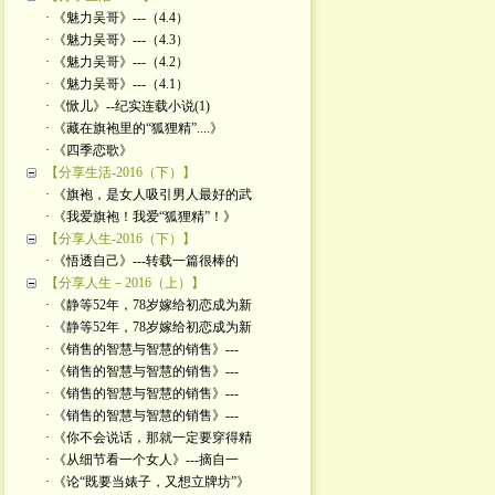
· 《魅力吴哥》---（4.4）
· 《魅力吴哥》---（4.3）
· 《魅力吴哥》---（4.2）
· 《魅力吴哥》---（4.1）
· 《惞儿》--纪实连载小说(1)
· 《藏在旗袍里的“狐狸精”....》
· 《四季恋歌》
【分享生活-2016（下）】
· 《旗袍，是女人吸引男人最好的武
· 《我爱旗袍！我爱“狐狸精”！》
【分享人生-2016（下）】
· 《悟透自己》---转载一篇很棒的
【分享人生－2016（上）】
· 《静等52年，78岁嫁给初恋成为新
· 《静等52年，78岁嫁给初恋成为新
· 《销售的智慧与智慧的销售》---
· 《销售的智慧与智慧的销售》---
· 《销售的智慧与智慧的销售》---
· 《销售的智慧与智慧的销售》---
· 《你不会说话，那就一定要穿得精
· 《从细节看一个女人》---摘自一
· 《论“既要当婊子，又想立牌坊”》