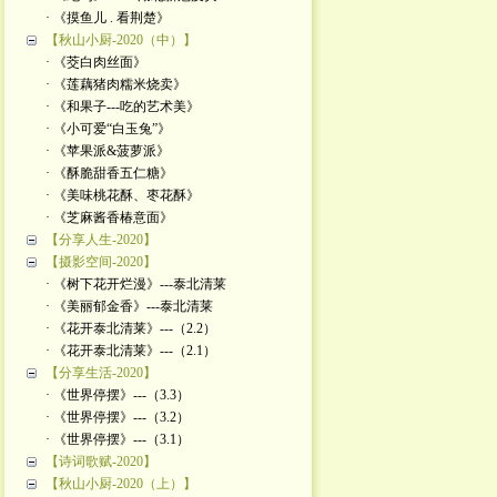
· 《摸鱼儿 . 看荆楚》
【秋山小厨-2020（中）】
· 《茭白肉丝面》
· 《莲藕猪肉糯米烧卖》
· 《和果子---吃的艺术美》
· 《小可爱“白玉兔”》
· 《苹果派&菠萝派》
· 《酥脆甜香五仁糖》
· 《美味桃花酥、枣花酥》
· 《芝麻酱香椿意面》
【分享人生-2020】
【摄影空间-2020】
· 《树下花开烂漫》---泰北清莱
· 《美丽郁金香》---泰北清莱
· 《花开泰北清莱》---（2.2）
· 《花开泰北清莱》---（2.1）
【分享生活-2020】
· 《世界停摆》---（3.3）
· 《世界停摆》---（3.2）
· 《世界停摆》---（3.1）
【诗词歌赋-2020】
【秋山小厨-2020（上）】