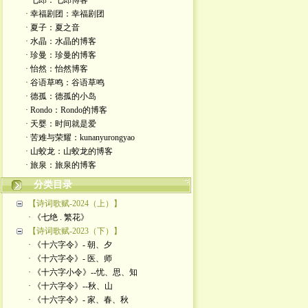
· 七郎：七郎博客
· 幸福剧团：幸福剧团
· 夏子：夏之音
· 水晶：水晶的博客
· 珍曼：珍曼的博客
· 怡然：怡然博客
· 谷语草鸣：谷语草鸣
· 德孤：德孤的小岛
· Rondo：Rondo的博客
· 天婴：时间就是爱
· 苦难与荣耀：kunanyurongyao
· 山蛟龙：山蛟龙的博客
· 旅泉：旅泉的博客
分类目录
【诗词歌赋-2024（上）】
· 《七绝 . 繁花》
【诗词歌赋-2023（下）】
· 《十六字令》- 朝、夕
· 《十六字令》- 医、师
· 《十六字小令》--忧、思、知
· 《十六字令》--秋、山
· 《十六字令》- 家、春、秋