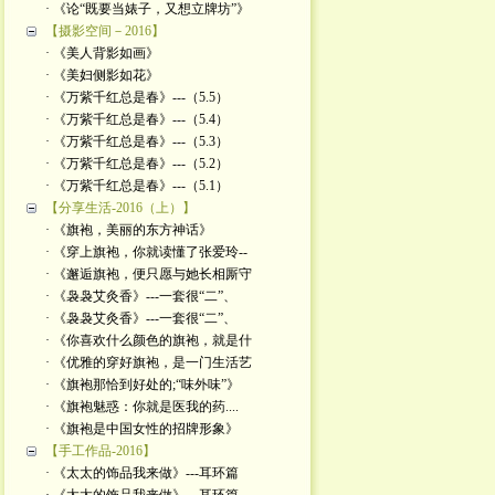
· 《论“既要当婊子，又想立牌坊”》
【摄影空间－2016】
· 《美人背影如画》
· 《美妇侧影如花》
· 《万紫千红总是春》---（5.5）
· 《万紫千红总是春》---（5.4）
· 《万紫千红总是春》---（5.3）
· 《万紫千红总是春》---（5.2）
· 《万紫千红总是春》---（5.1）
【分享生活-2016（上）】
· 《旗袍，美丽的东方神话》
· 《穿上旗袍，你就读懂了张爱玲--
· 《邂逅旗袍，便只愿与她长相厮守
· 《袅袅艾灸香》---一套很“二”、
· 《袅袅艾灸香》---一套很“二”、
· 《你喜欢什么颜色的旗袍，就是什
· 《优雅的穿好旗袍，是一门生活艺
· 《旗袍那恰到好处的;“味外味”》
· 《旗袍魅惑：你就是医我的药....
· 《旗袍是中国女性的招牌形象》
【手工作品-2016】
· 《太太的饰品我来做》---耳环篇