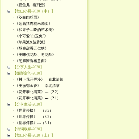
· 《摸鱼儿 . 看荆楚》
【秋山小厨-2020（中）】
· 《茭白肉丝面》
· 《莲藕猪肉糯米烧卖》
· 《和果子---吃的艺术美》
· 《小可爱“白玉兔”》
· 《苹果派&菠萝派》
· 《酥脆甜香五仁糖》
· 《美味桃花酥、枣花酥》
· 《芝麻酱香椿意面》
【分享人生-2020】
【摄影空间-2020】
· 《树下花开烂漫》---泰北清莱
· 《美丽郁金香》---泰北清莱
· 《花开泰北清莱》---（2.2）
· 《花开泰北清莱》---（2.1）
【分享生活-2020】
· 《世界停摆》---（3.3）
· 《世界停摆》---（3.2）
· 《世界停摆》---（3.1）
【诗词歌赋-2020】
【秋山小厨-2020（上）】