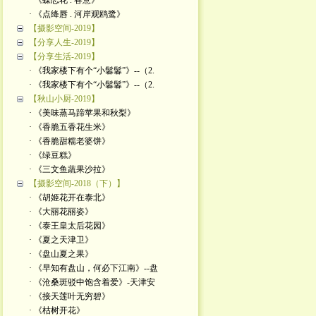
· 《蝶恋花 . 春意》
· 《点绛唇 . 河岸观鸥鹭》
【摄影空间-2019】
【分享人生-2019】
【分享生活-2019】
· 《我家楼下有个“小鬊鬊”》--（2.
· 《我家楼下有个“小鬊鬊”》--（2.
【秋山小厨-2019】
· 《美味蒸马蹄苹果和秋梨》
· 《香脆五香花生米》
· 《香脆甜糯老婆饼》
· 《绿豆糕》
· 《三文鱼蔬果沙拉》
【摄影空间-2018（下）】
· 《胡姬花开在泰北》
· 《大丽花丽姿》
· 《泰王皇太后花园》
· 《夏之天津卫》
· 《盘山夏之果》
· 《早知有盘山，何必下江南》--盘
· 《沧桑斑驳中饱含着爱》-天津安
· 《接天莲叶无穷碧》
· 《枯树开花》