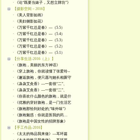
· 《论“既要当婊子，又想立牌坊”》
【摄影空间－2016】
· 《美人背影如画》
· 《美妇侧影如花》
· 《万紫千红总是春》---（5.5）
· 《万紫千红总是春》---（5.4）
· 《万紫千红总是春》---（5.3）
· 《万紫千红总是春》---（5.2）
· 《万紫千红总是春》---（5.1）
【分享生活-2016（上）】
· 《旗袍，美丽的东方神话》
· 《穿上旗袍，你就读懂了张爱玲--
· 《邂逅旗袍，便只愿与她长相厮守
· 《袅袅艾灸香》---一套很“二”、
· 《袅袅艾灸香》---一套很“二”、
· 《你喜欢什么颜色的旗袍，就是什
· 《优雅的穿好旗袍，是一门生活艺
· 《旗袍那恰到好处的;“味外味”》
· 《旗袍魅惑：你就是医我的药....
· 《旗袍是中国女性的招牌形象》
【手工作品-2016】
· 《太太的饰品我来做》---耳环篇