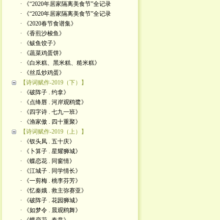
· 《“2020年居家隔离美食节”全记录
· 《“2020年居家隔离美食节”全记录
· 《2020春节食谱集》
· 《香煎沙梭鱼》
· 《鲅鱼饺子》
· 《蔬菜鸡蛋饼》
· 《白米糕、黑米糕、糙米糕》
· 《丝瓜炒鸡蛋》
【诗词赋作-2019（下）】
· 《破阵子 . 约拿》
· 《点绛唇 . 河岸观鸥鹭》
· 《四字诗 . 七九一班》
· 《渔家傲 . 四十重聚》
【诗词赋作-2019（上）】
· 《钗头凤 . 五十庆》
· 《卜算子 . 星耀狮城》
· 《蝶恋花 . 同窗情》
· 《江城子 . 同学情长》
· 《一剪梅 . 桃李芬芳》
· 《忆秦娥 . 救主弥赛亚》
· 《破阵子 . 花园狮城》
· 《如梦令 . 晨观鸥舞》