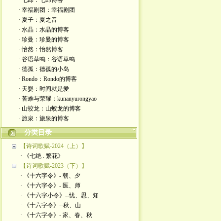
· 七郎：七郎博客
· 幸福剧团：幸福剧团
· 夏子：夏之音
· 水晶：水晶的博客
· 珍曼：珍曼的博客
· 怡然：怡然博客
· 谷语草鸣：谷语草鸣
· 德孤：德孤的小岛
· Rondo：Rondo的博客
· 天婴：时间就是爱
· 苦难与荣耀：kunanyurongyao
· 山蛟龙：山蛟龙的博客
· 旅泉：旅泉的博客
分类目录
【诗词歌赋-2024（上）】
· 《七绝 . 繁花》
【诗词歌赋-2023（下）】
· 《十六字令》- 朝、夕
· 《十六字令》- 医、师
· 《十六字小令》--忧、思、知
· 《十六字令》--秋、山
· 《十六字令》- 家、春、秋