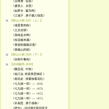
· 《点绛唇 . 仙居》
· 《虞美人 . 乡思》
· 《如梦令 . 鬊鸟鸣》
· 《江城子 . 庚子腊八情思》
【秋山小厨-2021（上）】
· 《咸蛋黄肉粽》
· 《土豆丝饼》
· 《美味盐水鸭》
· 《桂花糯米藕》
· 《香甜软糯豌豆黄》
· 《香糯山药糕》
【秋山小厨-2020（下）】
· 《自制午餐肉》
【诗词赋作-2020】
· 《蝶恋花 . 中秋》
· 《临江仙 .闲昼萦思独叹 》
· 《相见欢 . 倚窗独看花红》
· 《七九级一班》---（4.4）
· 《七九级一班》---（4.3）
· 《七九级一班》---（4.2）
· 《七九级一班》---（4.1）
· 《长相思 . 庚子感春》
· 《绝句》-2019湖北新冠疫灾