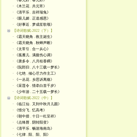
· 《春光好 . 春光好》
· 《木兰花 . 共元宵》
· 《清平乐 . 吉祥瑞兔》
· 《眼儿媚 . 正道感恩》
· 《好事近 . 梦成笙歌颂》
【诗词歌赋-2022（下）】
· 《霜天晓角 . 救主诞生》
· 《霜天晓角 . 秋蝉声断》
· 《太常引 . 合一从心》
· 《孤雁儿 . 满腹伤心调》
· 《唐多令 . 八月桂香稠》
· 《阮郎归 . 八十三载一梦长》
· 《七绝 . 倾心尽力作主工》
· 《一丛花 . 乡思诉离殇》
· 《采莲令 . 情牵白首千岁》
· 《少年游 . 二十五载一梦长》
【诗词歌赋-2022（中）】
· 《临江仙 . 又到中秋月儿圆》
· 《惜分飞 . 忆高考》
· 《朝中措 . 十日一杠呈祥》
· 《点绛唇 . 阴转阳变》
· 《清平乐 . 畅游海南岛》
· 《七律 . 阳、阳、阳》