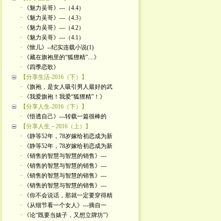
· 《魅力吴哥》---（4.4）
· 《魅力吴哥》---（4.3）
· 《魅力吴哥》---（4.2）
· 《魅力吴哥》---（4.1）
· 《惞儿》--纪实连载小说(1)
· 《藏在旗袍里的“狐狸精”....》
· 《四季恋歌》
【分享生活-2016（下）】
· 《旗袍，是女人吸引男人最好的武
· 《我爱旗袍！我爱“狐狸精”！》
【分享人生-2016（下）】
· 《悟透自己》---转载一篇很棒的
【分享人生－2016（上）】
· 《静等52年，78岁嫁给初恋成为新
· 《静等52年，78岁嫁给初恋成为新
· 《销售的智慧与智慧的销售》---
· 《销售的智慧与智慧的销售》---
· 《销售的智慧与智慧的销售》---
· 《销售的智慧与智慧的销售》---
· 《你不会说话，那就一定要穿得精
· 《从细节看一个女人》---摘自一
· 《论“既要当婊子，又想立牌坊”》