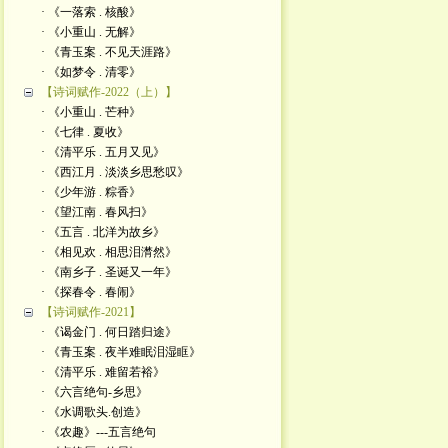
· 《一落索 . 核酸》
· 《小重山 . 无解》
· 《青玉案 . 不见天涯路》
· 《如梦令 . 清零》
【诗词赋作-2022（上）】
· 《小重山 . 芒种》
· 《七律 . 夏收》
· 《清平乐 . 五月又见》
· 《西江月 . 淡淡乡思愁叹》
· 《少年游 . 粽香》
· 《望江南 . 春风扫》
· 《五言 . 北洋为故乡》
· 《相见欢 . 相思泪潸然》
· 《南乡子 . 圣诞又一年》
· 《探春令 . 春闹》
【诗词赋作-2021】
· 《谒金门 . 何日踏归途》
· 《青玉案 . 夜半难眠泪湿眶》
· 《清平乐 . 难留若裕》
· 《六言绝句-乡思》
· 《水调歌头.创造》
· 《农趣》---五言绝句