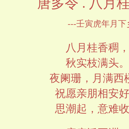
唐多令
.
八月
---
壬寅虎年月下
八月桂香稠
秋实枝满头
夜阑珊，月满西
祝愿亲朋相安
思潮起，意难