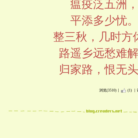
瘟疫泛五洲
平添多少忧
整三秋，几时方
路遥乡远愁难
归家路，恨无
浏览(3510)
(1)