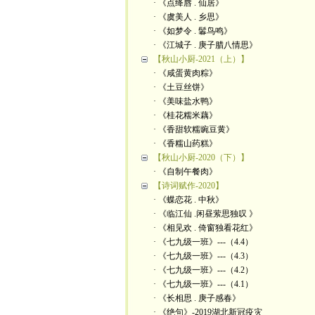
· 《点绛唇 . 仙居》
· 《虞美人 . 乡思》
· 《如梦令 . 鬊鸟鸣》
· 《江城子 . 庚子腊八情思》
【秋山小厨-2021（上）】
· 《咸蛋黄肉粽》
· 《土豆丝饼》
· 《美味盐水鸭》
· 《桂花糯米藕》
· 《香甜软糯豌豆黄》
· 《香糯山药糕》
【秋山小厨-2020（下）】
· 《自制午餐肉》
【诗词赋作-2020】
· 《蝶恋花 . 中秋》
· 《临江仙 .闲昼萦思独叹 》
· 《相见欢 . 倚窗独看花红》
· 《七九级一班》---（4.4）
· 《七九级一班》---（4.3）
· 《七九级一班》---（4.2）
· 《七九级一班》---（4.1）
· 《长相思 . 庚子感春》
· 《绝句》-2019湖北新冠疫灾