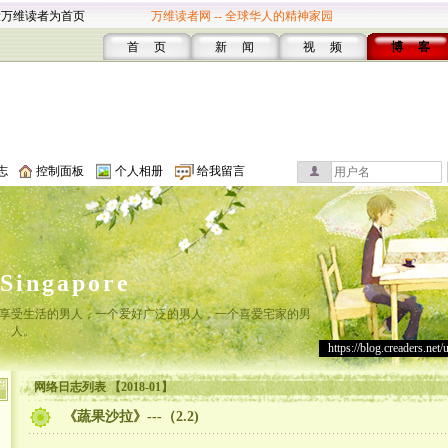
设万维读者为首页
万维读者网 -- 全球华人的精神家园
首 页
新 闻
视 频
博 客
志
控制面板
个人相册
给我留言
lSingapore
享受生活的男人，一个爱好广泛的男人，一个喜爱宅家的男
人。
https://blog.creaders.net/
网络日志列表 【2018-01】
《蔬果沙拉》---（2.2)