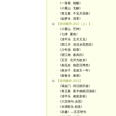
· 《一落索 . 核酸》
· 《小重山 . 无解》
· 《青玉案 . 不见天涯路》
· 《如梦令 . 清零》
【诗词赋作-2022（上）】
· 《小重山 . 芒种》
· 《七律 . 夏收》
· 《清平乐 . 五月又见》
· 《西江月 . 淡淡乡思愁叹》
· 《少年游 . 粽香》
· 《望江南 . 春风扫》
· 《五言 . 北洋为故乡》
· 《相见欢 . 相思泪潸然》
· 《南乡子 . 圣诞又一年》
· 《探春令 . 春闹》
【诗词赋作-2021】
· 《谒金门 . 何日踏归途》
· 《青玉案 . 夜半难眠泪湿眶》
· 《清平乐 . 难留若裕》
· 《六言绝句-乡思》
· 《水调歌头.创造》
· 《农趣》---五言绝句