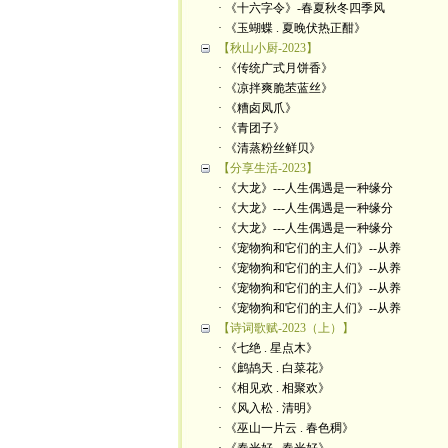
· 《十六字令》-春夏秋冬四季风
· 《玉蝴蝶 . 夏晚伏热正酣》
【秋山小厨-2023】
· 《传统广式月饼香》
· 《凉拌爽脆苤蓝丝》
· 《糟卤凤爪》
· 《青团子》
· 《清蒸粉丝鲜贝》
【分享生活-2023】
· 《大龙》---人生偶遇是一种缘分
· 《大龙》---人生偶遇是一种缘分
· 《大龙》---人生偶遇是一种缘分
· 《宠物狗和它们的主人们》--从养
· 《宠物狗和它们的主人们》--从养
· 《宠物狗和它们的主人们》--从养
· 《宠物狗和它们的主人们》--从养
【诗词歌赋-2023（上）】
· 《七绝 . 星点木》
· 《鹧鸪天 . 白菜花》
· 《相见欢 . 相聚欢》
· 《风入松 . 清明》
· 《巫山一片云 . 春色稠》