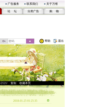
广告服务
联系我们
关于万维
论 坛
分类广告
购 物
帮助
退出
u/2121/
>
复制
>
收藏本页
2018-01-25 01:25:35