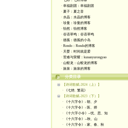
· 七郎：七郎博客
· 幸福剧团：幸福剧团
· 夏子：夏之音
· 水晶：水晶的博客
· 珍曼：珍曼的博客
· 怡然：怡然博客
· 谷语草鸣：谷语草鸣
· 德孤：德孤的小岛
· Rondo：Rondo的博客
· 天婴：时间就是爱
· 苦难与荣耀：kunanyurongyao
· 山蛟龙：山蛟龙的博客
· 旅泉：旅泉的博客
分类目录
【诗词歌赋-2024（上）】
· 《七绝 . 繁花》
【诗词歌赋-2023（下）】
· 《十六字令》- 朝、夕
· 《十六字令》- 医、师
· 《十六字小令》--忧、思、知
· 《十六字令》--秋、山
· 《十六字令》- 家、春、秋