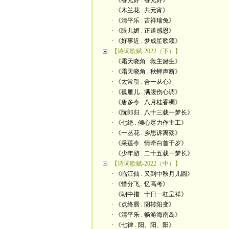
· 《春光好 . 春光好》
· 《木兰花 . 共元宵》
· 《清平乐 . 吉祥瑞兔》
· 《眼儿媚 . 正道感恩》
· 《好事近 . 梦成笙歌颂》
【诗词歌赋-2022（下）】
· 《霜天晓角 . 救主诞生》
· 《霜天晓角 . 秋蝉声断》
· 《太常引 . 合一从心》
· 《孤雁儿 . 满腹伤心调》
· 《唐多令 . 八月桂香稠》
· 《阮郎归 . 八十三载一梦长》
· 《七绝 . 倾心尽力作主工》
· 《一丛花 . 乡思诉离殇》
· 《采莲令 . 情牵白首千岁》
· 《少年游 . 二十五载一梦长》
【诗词歌赋-2022（中）】
· 《临江仙 . 又到中秋月儿圆》
· 《惜分飞 . 忆高考》
· 《朝中措 . 十日一杠呈祥》
· 《点绛唇 . 阴转阳变》
· 《清平乐 . 畅游海南岛》
· 《七律 . 阳、阳、阳》