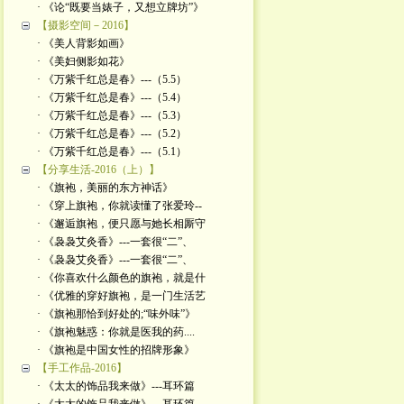
· 《论“既要当婊子，又想立牌坊”》
【摄影空间－2016】
· 《美人背影如画》
· 《美妇侧影如花》
· 《万紫千红总是春》---（5.5）
· 《万紫千红总是春》---（5.4）
· 《万紫千红总是春》---（5.3）
· 《万紫千红总是春》---（5.2）
· 《万紫千红总是春》---（5.1）
【分享生活-2016（上）】
· 《旗袍，美丽的东方神话》
· 《穿上旗袍，你就读懂了张爱玲--
· 《邂逅旗袍，便只愿与她长相厮守
· 《袅袅艾灸香》---一套很“二”、
· 《袅袅艾灸香》---一套很“二”、
· 《你喜欢什么颜色的旗袍，就是什
· 《优雅的穿好旗袍，是一门生活艺
· 《旗袍那恰到好处的;“味外味”》
· 《旗袍魅惑：你就是医我的药....
· 《旗袍是中国女性的招牌形象》
【手工作品-2016】
· 《太太的饰品我来做》---耳环篇