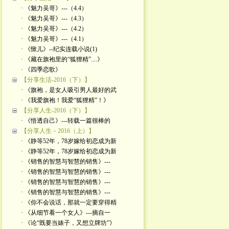
· 《魅力吴哥》---（4.4）
· 《魅力吴哥》---（4.3）
· 《魅力吴哥》---（4.2）
· 《魅力吴哥》---（4.1）
· 《惞儿》--纪实连载小说(1)
· 《藏在旗袍里的“狐狸精”....》
· 《四季恋歌》
【分享生活-2016（下）】
· 《旗袍，是女人吸引男人最好的武
· 《我爱旗袍！我爱“狐狸精”！》
【分享人生-2016（下）】
· 《悟透自己》---转载一篇很棒的
【分享人生－2016（上）】
· 《静等52年，78岁嫁给初恋成为新
· 《静等52年，78岁嫁给初恋成为新
· 《销售的智慧与智慧的销售》---
· 《销售的智慧与智慧的销售》---
· 《销售的智慧与智慧的销售》---
· 《销售的智慧与智慧的销售》---
· 《你不会说话，那就一定要穿得精
· 《从细节看一个女人》---摘自一
· 《论“既要当婊子，又想立牌坊”》