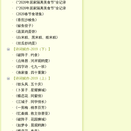
· 《“2020年居家隔离美食节”全记录
· 《“2020年居家隔离美食节”全记录
· 《2020春节食谱集》
· 《香煎沙梭鱼》
· 《鲅鱼饺子》
· 《蔬菜鸡蛋饼》
· 《白米糕、黑米糕、糙米糕》
· 《丝瓜炒鸡蛋》
【诗词赋作-2019（下）】
· 《破阵子 . 约拿》
· 《点绛唇 . 河岸观鸥鹭》
· 《四字诗 . 七九一班》
· 《渔家傲 . 四十重聚》
【诗词赋作-2019（上）】
· 《钗头凤 . 五十庆》
· 《卜算子 . 星耀狮城》
· 《蝶恋花 . 同窗情》
· 《江城子 . 同学情长》
· 《一剪梅 . 桃李芬芳》
· 《忆秦娥 . 救主弥赛亚》
· 《破阵子 . 花园狮城》
· 《如梦令 . 晨观鸥舞》