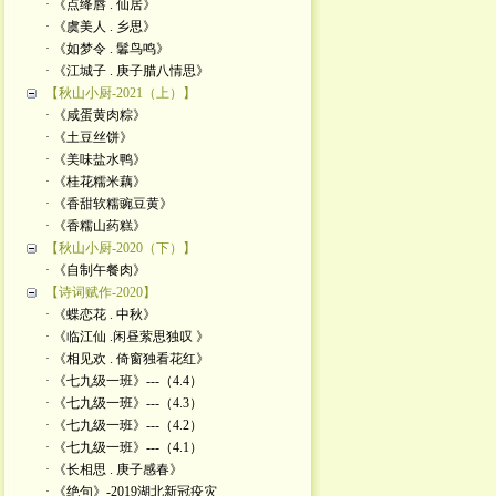
· 《点绛唇 . 仙居》
· 《虞美人 . 乡思》
· 《如梦令 . 鬊鸟鸣》
· 《江城子 . 庚子腊八情思》
【秋山小厨-2021（上）】
· 《咸蛋黄肉粽》
· 《土豆丝饼》
· 《美味盐水鸭》
· 《桂花糯米藕》
· 《香甜软糯豌豆黄》
· 《香糯山药糕》
【秋山小厨-2020（下）】
· 《自制午餐肉》
【诗词赋作-2020】
· 《蝶恋花 . 中秋》
· 《临江仙 .闲昼萦思独叹 》
· 《相见欢 . 倚窗独看花红》
· 《七九级一班》---（4.4）
· 《七九级一班》---（4.3）
· 《七九级一班》---（4.2）
· 《七九级一班》---（4.1）
· 《长相思 . 庚子感春》
· 《绝句》-2019湖北新冠疫灾