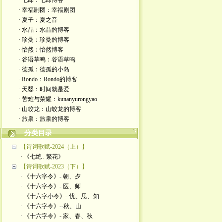
· 七郎：七郎博客
· 幸福剧团：幸福剧团
· 夏子：夏之音
· 水晶：水晶的博客
· 珍曼：珍曼的博客
· 怡然：怡然博客
· 谷语草鸣：谷语草鸣
· 德孤：德孤的小岛
· Rondo：Rondo的博客
· 天婴：时间就是爱
· 苦难与荣耀：kunanyurongyao
· 山蛟龙：山蛟龙的博客
· 旅泉：旅泉的博客
分类目录
【诗词歌赋-2024（上）】
· 《七绝 . 繁花》
【诗词歌赋-2023（下）】
· 《十六字令》- 朝、夕
· 《十六字令》- 医、师
· 《十六字小令》--忧、思、知
· 《十六字令》--秋、山
· 《十六字令》- 家、春、秋