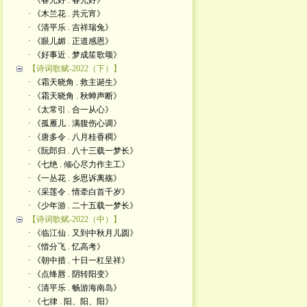
· 《春光好 . 春光好》
· 《木兰花 . 共元宵》
· 《清平乐 . 吉祥瑞兔》
· 《眼儿媚 . 正道感恩》
· 《好事近 . 梦成笙歌颂》
【诗词歌赋-2022（下）】
· 《霜天晓角 . 救主诞生》
· 《霜天晓角 . 秋蝉声断》
· 《太常引 . 合一从心》
· 《孤雁儿 . 满腹伤心调》
· 《唐多令 . 八月桂香稠》
· 《阮郎归 . 八十三载一梦长》
· 《七绝 . 倾心尽力作主工》
· 《一丛花 . 乡思诉离殇》
· 《采莲令 . 情牵白首千岁》
· 《少年游 . 二十五载一梦长》
【诗词歌赋-2022（中）】
· 《临江仙 . 又到中秋月儿圆》
· 《惜分飞 . 忆高考》
· 《朝中措 . 十日一杠呈祥》
· 《点绛唇 . 阴转阳变》
· 《清平乐 . 畅游海南岛》
· 《七律 . 阳、阳、阳》