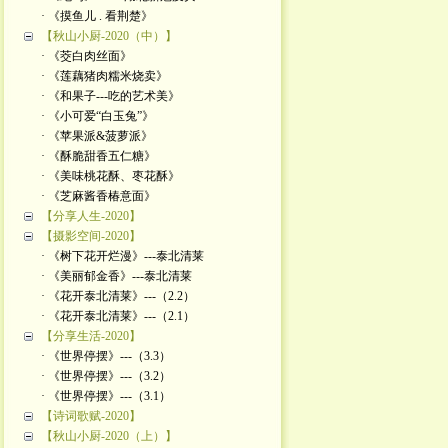
· 《摸鱼儿 . 看荆楚》
【秋山小厨-2020（中）】
· 《茭白肉丝面》
· 《莲藕猪肉糯米烧卖》
· 《和果子---吃的艺术美》
· 《小可爱“白玉兔”》
· 《苹果派&菠萝派》
· 《酥脆甜香五仁糖》
· 《美味桃花酥、枣花酥》
· 《芝麻酱香椿意面》
【分享人生-2020】
【摄影空间-2020】
· 《树下花开烂漫》---泰北清莱
· 《美丽郁金香》---泰北清莱
· 《花开泰北清莱》---（2.2）
· 《花开泰北清莱》---（2.1）
【分享生活-2020】
· 《世界停摆》---（3.3）
· 《世界停摆》---（3.2）
· 《世界停摆》---（3.1）
【诗词歌赋-2020】
【秋山小厨-2020（上）】