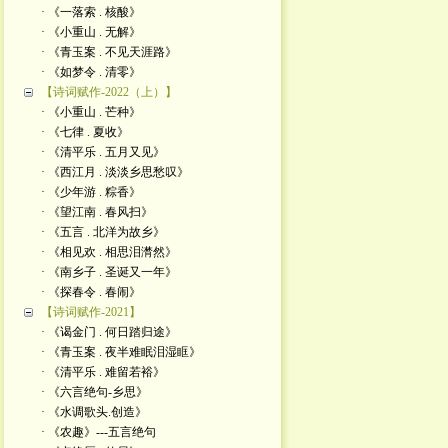
· 《一落索 . 核酸》
· 《小重山 . 无解》
· 《青玉案 . 不见天涯路》
· 《如梦令 . 清零》
【诗词赋作-2022（上）】
· 《小重山 . 芒种》
· 《七律 . 夏收》
· 《清平乐 . 五月又见》
· 《西江月 . 淡淡乡思愁叹》
· 《少年游 . 粽香》
· 《望江南 . 春风扫》
· 《五言 . 北洋为故乡》
· 《相见欢 . 相思泪潸然》
· 《南乡子 . 圣诞又一年》
· 《探春令 . 春闹》
【诗词赋作-2021】
· 《谒金门 . 何日踏归途》
· 《青玉案 . 夜半难眠泪湿眶》
· 《清平乐 . 难留若裕》
· 《六言绝句-乡思》
· 《水调歌头.创造》
· 《农趣》---五言绝句