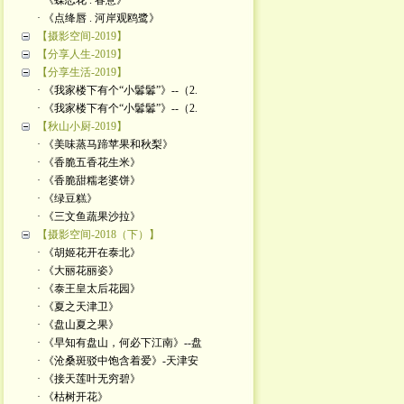
· 《蝶恋花 . 春意》
· 《点绛唇 . 河岸观鸥鹭》
【摄影空间-2019】
【分享人生-2019】
【分享生活-2019】
· 《我家楼下有个“小鬊鬊”》--（2.
· 《我家楼下有个“小鬊鬊”》--（2.
【秋山小厨-2019】
· 《美味蒸马蹄苹果和秋梨》
· 《香脆五香花生米》
· 《香脆甜糯老婆饼》
· 《绿豆糕》
· 《三文鱼蔬果沙拉》
【摄影空间-2018（下）】
· 《胡姬花开在泰北》
· 《大丽花丽姿》
· 《泰王皇太后花园》
· 《夏之天津卫》
· 《盘山夏之果》
· 《早知有盘山，何必下江南》--盘
· 《沧桑斑驳中饱含着爱》-天津安
· 《接天莲叶无穷碧》
· 《枯树开花》