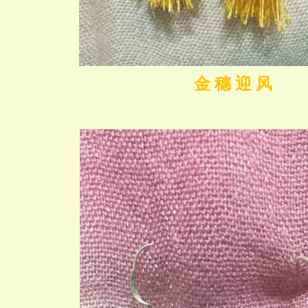
金 穗 迎 风