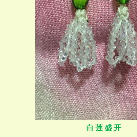
白 莲 盛 开