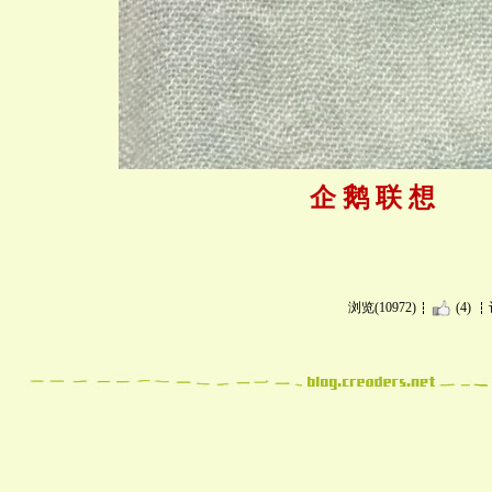
企 鹅 联 想
浏览(10972)
(4)