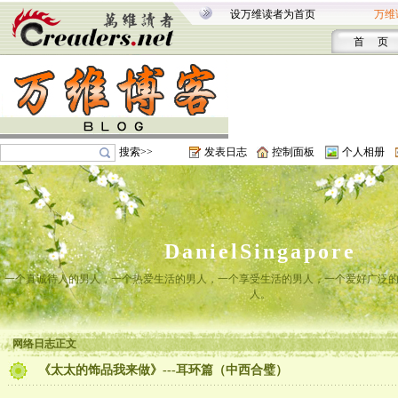
设万维读者为首页
万维
首 页
搜索>>
发表日志
控制面板
个人相册
DanielSingapore
一个真诚待人的男人，一个热爱生活的男人，一个享受生活的男人，一个爱好广泛
人。
网络日志正文
《太太的饰品我来做》---耳环篇（中西合璧）