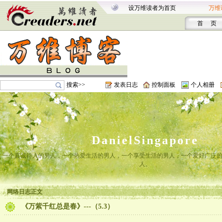
设万维读者为首页
万维
首 页
搜索>>
发表日志
控制面板
个人相册
DanielSingapore
一个真诚待人的男人，一个热爱生活的男人，一个享受生活的男人，一个爱好广泛
人。
网络日志正文
《万紫千红总是春》---（5.3）