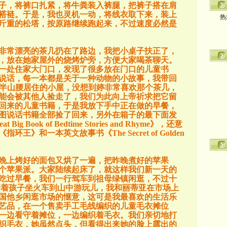
子，将裤口扎紧，将牛粪装入裤腿，把裤子搭在肩
热
褡裢。于是，我也灵机一动，将线衣取下来，装上
斤重的松塔，按原路继续跑起来，不过速度必然是
非常漂亮的茶几扔在了路边，我把小桌子扶正了，
，放在她家屋外的烧烤炉旁，方便大家喝茶聊天。
一处住家大门口，发现了很多放在门口的儿童书
说话，每一本都是关于一种动物的小故事，我带回
半山腰居住的小屋，没想到婷非常喜欢那个茶几，
能会被其他人捡走了，我们为此向上帝祈求把它留
回来的儿童书籍，于是我放下手中正在做的早餐，
图说话书籍全部捡了回来，另外在箱子的最下面发
eat Big Book of Bedtime Stories and Rhyme
》，还意
《指环王》和一本英文故事书《
The Secret of Golden
晚上烤好的面包又烘了一遍，把昨晚煮好的苹果
个苹果派。大家陆续起床了，就这样我们新一天的
吃过早餐，我们一行驾车到祖母绿镇闲逛，不过十
带着孩子坐火车到山中游玩儿，我和丽蒂亚在市场上
国他乡闲逛市场的惬意，这可是我最喜欢的生活乐
艺品，在一个售卖手工毛线编织的儿童毛衣摊位
一边看守着摊位，一边编织着毛衣。我们亲切地打
织毛衣，她虽然点头，但看得出来她的脸上露出的