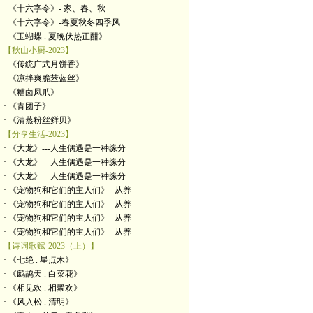
· 《十六字令》- 家、春、秋
· 《十六字令》-春夏秋冬四季风
· 《玉蝴蝶 . 夏晚伏热正酣》
【秋山小厨-2023】
· 《传统广式月饼香》
· 《凉拌爽脆苤蓝丝》
· 《糟卤凤爪》
· 《青团子》
· 《清蒸粉丝鲜贝》
【分享生活-2023】
· 《大龙》---人生偶遇是一种缘分
· 《大龙》---人生偶遇是一种缘分
· 《大龙》---人生偶遇是一种缘分
· 《宠物狗和它们的主人们》--从养
· 《宠物狗和它们的主人们》--从养
· 《宠物狗和它们的主人们》--从养
· 《宠物狗和它们的主人们》--从养
【诗词歌赋-2023（上）】
· 《七绝 . 星点木》
· 《鹧鸪天 . 白菜花》
· 《相见欢 . 相聚欢》
· 《风入松 . 清明》