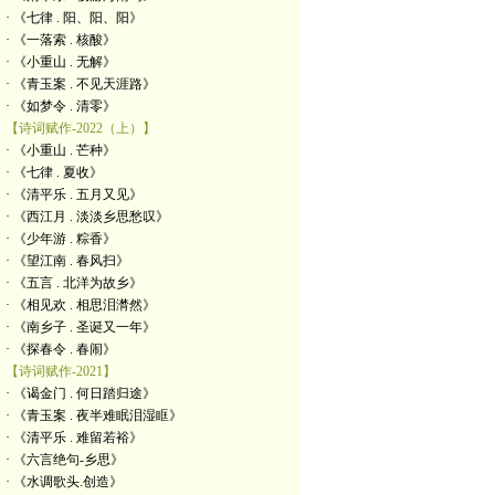
· 《七律 . 阳、阳、阳》
· 《一落索 . 核酸》
· 《小重山 . 无解》
· 《青玉案 . 不见天涯路》
· 《如梦令 . 清零》
【诗词赋作-2022（上）】
· 《小重山 . 芒种》
· 《七律 . 夏收》
· 《清平乐 . 五月又见》
· 《西江月 . 淡淡乡思愁叹》
· 《少年游 . 粽香》
· 《望江南 . 春风扫》
· 《五言 . 北洋为故乡》
· 《相见欢 . 相思泪潸然》
· 《南乡子 . 圣诞又一年》
· 《探春令 . 春闹》
【诗词赋作-2021】
· 《谒金门 . 何日踏归途》
· 《青玉案 . 夜半难眠泪湿眶》
· 《清平乐 . 难留若裕》
· 《六言绝句-乡思》
· 《水调歌头.创造》