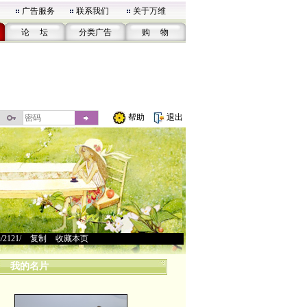
广告服务
联系我们
关于万维
论 坛
分类广告
购 物
帮助
退出
u/2121/
>
复制
>
收藏本页
我的名片