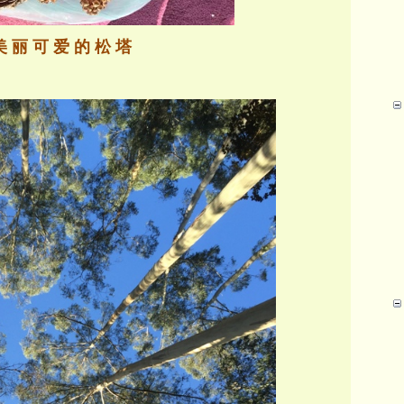
美 丽 可 爱 的 松 塔