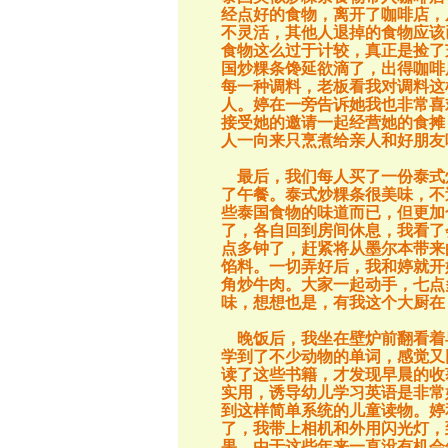
经点好的食物，离开了咖啡店，
不灵活，其他人退掉的食物应该
食物这么过于计较，真正是捡了
国炒粿条馋延欲滴了，出得咖啡
每一种调料，老板看我对调料这
人。婷在一旁告诉她我也非常喜
接受她的邀请一起经营她的食摊
人一向来只烹煮给亲人和好朋友
最后，我们每人买了一份泰式
了午餐。泰式炒粿条很美味，不
些泰国食物的味道而已，但更加
了，各自回到房间休息，我看了
点多钟了，赶紧将从墨尔本带来
馅料。一切弄好后，我和婷就开
角炒牛肉。大家一起动手，七点
味，想想也是，有我这个大厨在
晚饭后，我坐在壁炉前翻看着
学到了不少动物的单词，感觉又
读了这些书籍，才发现早晨的收
实用，诱导幼儿学习英语是非常
到这样简单系统的儿童读物。婷
了，我带上相机和外用闪光灯，
果，由于这些年来一直没有机会