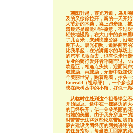
朝阳升起，霞光万道，鸟儿鸣
及的又徐徐拉开，新的一天开始
大节新的木柴，换上跑步服，披
清晨还是感觉些许凉意，不过对
轻快地慢跑，在大山中的森林里
了几百米，来到快速公路，沿着
跑下去。晨光初照，道路两旁的
比我早起，在沾满露水的草场上
的汽车飞驰而去，也有快步行走
专业的骑行爱好者呼啸而过。
Mo
欧是亚，相逢点头笑，迎面问声
者鼓励、再鼓励，无形中就加快
个美丽世界，跑着跑着，抬头一
Emerald
（祖母绿），一个多么
映在绿树丛中的小镇，好似一颗
从临时住处到这个祖母绿宝石
开始回返。途中在一棵路边的大
的已经裂开，似一朵朵美丽的花
出她的美丽。由于我身穿速干的
时苦苦无法将这些松塔带回我们
蒙古建设兵团经历的阿姨讲述的
的任务指标，每当放工回家的路