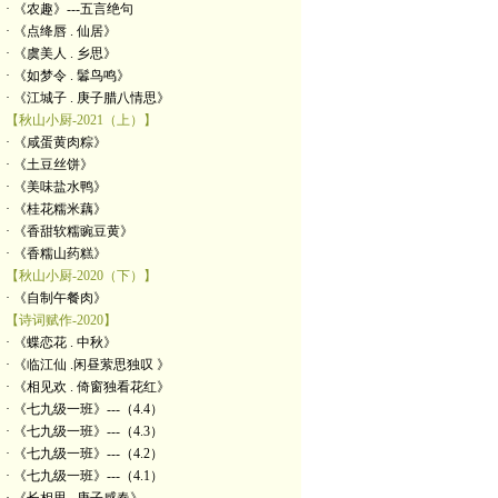
· 《农趣》---五言绝句
· 《点绛唇 . 仙居》
· 《虞美人 . 乡思》
· 《如梦令 . 鬊鸟鸣》
· 《江城子 . 庚子腊八情思》
【秋山小厨-2021（上）】
· 《咸蛋黄肉粽》
· 《土豆丝饼》
· 《美味盐水鸭》
· 《桂花糯米藕》
· 《香甜软糯豌豆黄》
· 《香糯山药糕》
【秋山小厨-2020（下）】
· 《自制午餐肉》
【诗词赋作-2020】
· 《蝶恋花 . 中秋》
· 《临江仙 .闲昼萦思独叹 》
· 《相见欢 . 倚窗独看花红》
· 《七九级一班》---（4.4）
· 《七九级一班》---（4.3）
· 《七九级一班》---（4.2）
· 《七九级一班》---（4.1）