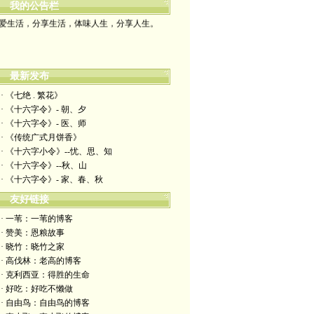
我的公告栏
爱生活，分享生活，体味人生，分享人生。
最新发布
· 《七绝 . 繁花》
· 《十六字令》- 朝、夕
· 《十六字令》- 医、师
· 《传统广式月饼香》
· 《十六字小令》--忧、思、知
· 《十六字令》--秋、山
· 《十六字令》- 家、春、秋
友好链接
· 一苇：一苇的博客
· 赞美：恩粮故事
· 晓竹：晓竹之家
· 高伐林：老高的博客
· 克利西亚：得胜的生命
· 好吃：好吃不懒做
· 自由鸟：自由鸟的博客