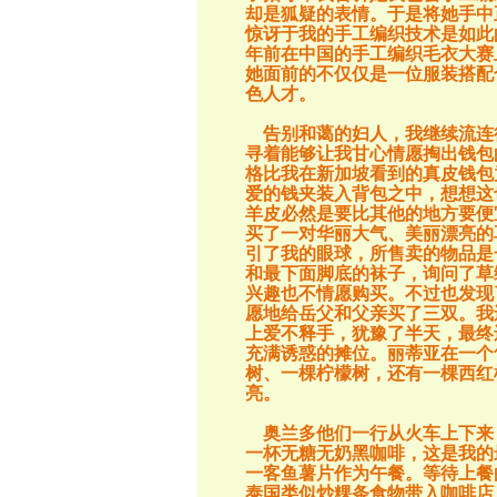
却是狐疑的表情。于是将她手中
惊讶于我的手工编织技术是如此
年前在中国的手工编织毛衣大赛
她面前的不仅仅是一位服装搭配
色人才。
告别和蔼的妇人，我继续流连
寻着能够让我甘心情愿掏出钱包
格比我在新加坡看到的真皮钱包
爱的钱夹装入背包之中，想想这
羊皮必然是要比其他的地方要便
买了一对华丽大气、美丽漂亮的
引了我的眼球，所售卖的物品是
和最下面脚底的袜子，询问了草
兴趣也不情愿购买。不过也发现
愿地给岳父和父亲买了三双。我
上爱不释手，犹豫了半天，最终
充满诱惑的摊位。丽蒂亚在一个
树、一棵柠檬树，还有一棵西红
亮。
奥兰多他们一行从火车上下来
一杯无糖无奶黑咖啡，这是我的
一客鱼薯片作为午餐。等待上餐
泰国类似炒粿条食物带入咖啡店