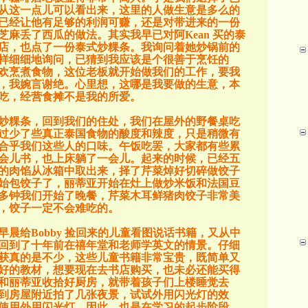
从这一点儿可以看出来，这里的人做生意是多么的
已经让他有足够的利润可赚，还是对带进来的一份
芝麻丢了西瓜的做法。其实我早已对阿
Kean
买的泰
店，也点了一份泰式炒粿条。我询问着她炒锅前的
样细细地询问，已猜到我应该是个很善于烹饪的
欢烹煮食物，这位老板就开始做我们的工作，要我
，我婉言谢绝。心里想，这哪是我要做的生意，本
吃，经营食摊不是我的所爱。
炒粿条，回到我们的住处，我们在屋外的野餐桌吃
过少了些真正泰国食物的酸度和辣度，只是稍微有
合乎我们这些人的口味。午饭吃罢，大家都有些累
会儿书，也上床躺了一会儿。起来的时候，已经五
的肉馅从冰箱中取出来，择了芹菜焯好切碎做饺子
始包饺子了，丽蒂亚开始在灶上做炒米饭和法国豆
多钟我们开始了晚餐，芹菜木耳鲜猪肉饺子非常美
，饺子一定不会难吃的。
早晨给
Bobby
捡回来的儿童看图说话书籍，又从中
回到了十年前在禧年堂和老师学英文的情景。仔细
获真的是不少，这些儿童书籍非常宝贵，既简单又
好的教材，想要现在去书店购买，也未必还能买得
和丽蒂亚收拾好厨房，就带着孩子们上楼睡觉去
到房屋附近拍了几张夜景，试试外用闪光灯的效
使用外用闪光灯，因此，也是在学习的起步阶段，