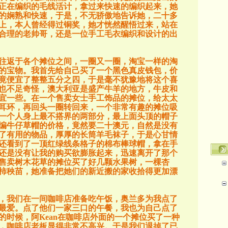
正在编织的毛线活计，拿过来快速的编织起来，她
的娴熟和快速，于是，不无骄傲地告诉她，二十多
上，本人曾经得过铜奖，她才恍然醒悟过来，站在
合理的老帅哥，还是一位手工毛衣编织和设计的出
往返于各个摊位之间，一圈又一圈，淘宝一样的淘
的宝物。我首先给自己买了一个黑色真皮钱包，价
竟便宜了整整五分之四，于是毫不犹豫地将这个喜
也不足奇怪，澳大利亚是盛产牛羊的地方，牛皮和
宜一些。在一个售卖女士手工饰品的摊位，给太太
耳环，再回头一圈转回来，一个非常有趣的摊位吸
一个人身上最不搭界的两部分，最上面头顶的帽子
编牛仔草帽的价格，竟然要二十澳元，自然是没有
了有用的物品，厚厚的长筒羊毛袜子，于是心甘情
还看到了一顶红绿线条格子的棉布棒球帽，拿在手
还是没有让我的购买欲膨胀起来，迅速离开了那个
售卖树木花草的摊位买了好几颗水果树，一棵杏
柿秧苗，她准备把她们的新近搬的家收拾得更加漂
，我们在一间咖啡店准备吃午饭，奥兰多为我点了
最爱。点了他们一家三口的午餐，我也为自己点了
的时候，阿
Kean
在咖啡店外面的一个摊位买了一种
，咖啡店老板显得非常不高兴。于是我们退掉了已