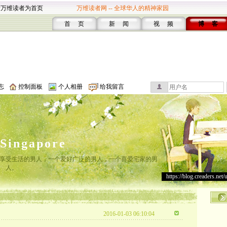
设万维读者为首页
万维读者网 -- 全球华人的精神家园
首 页
新 闻
视 频
博 客
志
控制面板
个人相册
给我留言
lSingapore
享受生活的男人，一个爱好广泛的男人，一个喜爱宅家的男
人。
https://blog.creaders.net/
2016-01-03 06:10:04