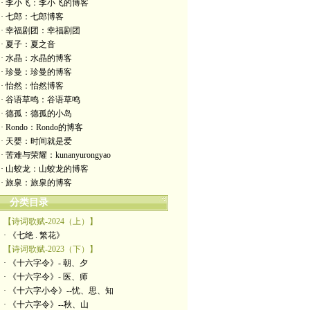
· 李小飞：李小飞的博客
· 七郎：七郎博客
· 幸福剧团：幸福剧团
· 夏子：夏之音
· 水晶：水晶的博客
· 珍曼：珍曼的博客
· 怡然：怡然博客
· 谷语草鸣：谷语草鸣
· 德孤：德孤的小岛
· Rondo：Rondo的博客
· 天婴：时间就是爱
· 苦难与荣耀：kunanyurongyao
· 山蛟龙：山蛟龙的博客
· 旅泉：旅泉的博客
分类目录
【诗词歌赋-2024（上）】
· 《七绝 . 繁花》
【诗词歌赋-2023（下）】
· 《十六字令》- 朝、夕
· 《十六字令》- 医、师
· 《十六字小令》--忧、思、知
· 《十六字令》--秋、山