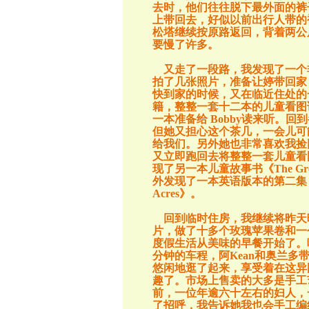
去时，他们往往脱下最外面的裤
上带回去，好似以前出行人带的
松塔继续按原路返回，背着两公
要慢了许多。
又走了一段路，我发现了一个
拍了几张照片，准备让婷带回家
快到家的时候，又在临近住处的
籍，整整一套十二本的儿童看图
一本准备给
Bobby
读来听。回到
但她又担心这个茶几，一会儿可
给我们。另外她也非常喜欢我捡
又立即跑回去将整整一套儿童看
现了另一本儿童故事书《
The Gr
外发现了一本英语版本的第二集
Acres
》。
回到临时住房，我继续将昨天
片，做了十多个玫瑰苹果卷和一
度假生活从美味的早餐开始了。
分钟的车程，阿
Kean
和奥兰多
悠闲地逛了起来，享受着在这异
趣了。市场上售卖的大多是手工
前，一位年逾六十左右的妇人，
了招呼，我告诉她我也会手工编