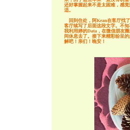
还好掌握起来不是太困难，感觉
适。
回到住处，阿
Kean
在客厅找
客厅续写了后面这段文字。不知
我利用婷的
Data
，在微信朋友圈
间休息去了。接下来精彩纷呈的
解吧！亲们！晚安！