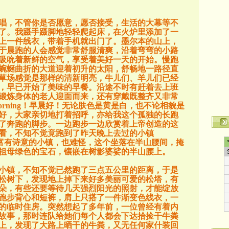
唱，不管你是否愿意，愿否接受，生活的大幕等不
了。我蹑手蹑脚地轻轻爬起床，在火炉里添加了一
上一件线衣，带着手机就出门了。墨尔本的山上，
于晨跑的人会感觉非常舒服清爽，沿着弯弯的小路
吸吮着新鲜的空气，享受着美好一天的开始。慢跑
蜿蜒曲折的大道迎着初升的太阳，舒畅地一路径直
草场感觉是那样的清新明亮，牛儿们、羊儿们已经
，早已开始了美味的早餐。沿途不时有赶着去上班
锻炼身体的老人迎面而来，还有穿戴既整齐又非常
rning
！早晨好！无论肤色是黄是白，也不论相貌是
好，大家亲切地打着招呼，亦给我这个孤独的长跑
了奔跑的脚步。一边跑步一边欣赏着上帝创造的这
看，不知不觉竟跑到了昨天晚上去过的小镇
富有诗意的小镇，也难怪，这个坐落在半山腰间，掩
祖母绿色的宝石，镶嵌在树影婆娑的半山腰上。
小镇，不知不觉已然跑了三点五公里的距离，于是
松树下，发现地上掉下来好多美丽可爱的松塔，有
朵，有些还要等待几天强烈阳光的照射，才能绽放
跑步背心和短裤，肩上只搭了一件渐变色线衣，一
的临时住房。突然想起了多年前，一位曾经有着内
故事，那时连队给她们每个人都会下达拾捡干牛粪
上，发现了大路上晒干的牛粪，又无任何家什装回