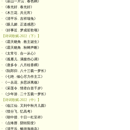
· 《巫山一片云 . 春色稠》
· 《春光好 . 春光好》
· 《木兰花 . 共元宵》
· 《清平乐 . 吉祥瑞兔》
· 《眼儿媚 . 正道感恩》
· 《好事近 . 梦成笙歌颂》
【诗词歌赋-2022（下）】
· 《霜天晓角 . 救主诞生》
· 《霜天晓角 . 秋蝉声断》
· 《太常引 . 合一从心》
· 《孤雁儿 . 满腹伤心调》
· 《唐多令 . 八月桂香稠》
· 《阮郎归 . 八十三载一梦长》
· 《七绝 . 倾心尽力作主工》
· 《一丛花 . 乡思诉离殇》
· 《采莲令 . 情牵白首千岁》
· 《少年游 . 二十五载一梦长》
【诗词歌赋-2022（中）】
· 《临江仙 . 又到中秋月儿圆》
· 《惜分飞 . 忆高考》
· 《朝中措 . 十日一杠呈祥》
· 《点绛唇 . 阴转阳变》
· 《清平乐 . 畅游海南岛》