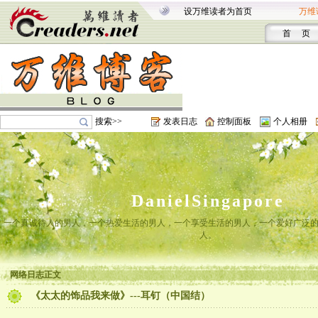
设万维读者为首页
万维
首 页
搜索>>
发表日志
控制面板
个人相册
DanielSingapore
一个真诚待人的男人，一个热爱生活的男人，一个享受生活的男人，一个爱好广泛
人。
网络日志正文
《太太的饰品我来做》---耳钉（中国结）