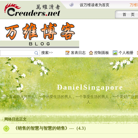
设万维读者为首页
万维
首 页
搜索>>
发表日志
控制面板
个人相册
DanielSingapore
一个真诚待人的男人，一个热爱生活的男人，一个享受生活的男人，一个爱好广泛
人。
网络日志正文
《销售的智慧与智慧的销售》---（4.3）