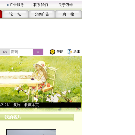
广告服务
联系我们
关于万维
论 坛
分类广告
购 物
帮助
退出
u/2121/
>
复制
>
收藏本页
我的名片