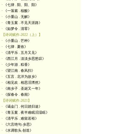
· 《七律 . 阳、阳、阳》
· 《一落索 . 核酸》
· 《小重山 . 无解》
· 《青玉案 . 不见天涯路》
· 《如梦令 . 清零》
【诗词赋作-2022（上）】
· 《小重山 . 芒种》
· 《七律 . 夏收》
· 《清平乐 . 五月又见》
· 《西江月 . 淡淡乡思愁叹》
· 《少年游 . 粽香》
· 《望江南 . 春风扫》
· 《五言 . 北洋为故乡》
· 《相见欢 . 相思泪潸然》
· 《南乡子 . 圣诞又一年》
· 《探春令 . 春闹》
【诗词赋作-2021】
· 《谒金门 . 何日踏归途》
· 《青玉案 . 夜半难眠泪湿眶》
· 《清平乐 . 难留若裕》
· 《六言绝句-乡思》
· 《水调歌头.创造》