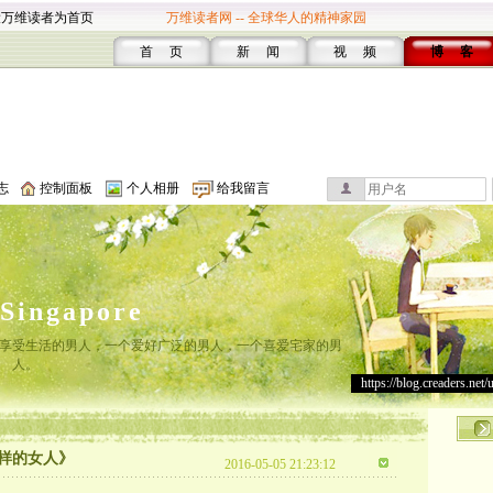
设万维读者为首页
万维读者网 -- 全球华人的精神家园
首 页
新 闻
视 频
博 客
志
控制面板
个人相册
给我留言
lSingapore
享受生活的男人，一个爱好广泛的男人，一个喜爱宅家的男
人。
https://blog.creaders.net/
样的女人》
2016-05-05 21:23:12