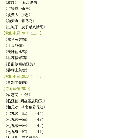
· 《农趣》---五言绝句
· 《点绛唇 . 仙居》
· 《虞美人 . 乡思》
· 《如梦令 . 鬊鸟鸣》
· 《江城子 . 庚子腊八情思》
【秋山小厨-2021（上）】
· 《咸蛋黄肉粽》
· 《土豆丝饼》
· 《美味盐水鸭》
· 《桂花糯米藕》
· 《香甜软糯豌豆黄》
· 《香糯山药糕》
【秋山小厨-2020（下）】
· 《自制午餐肉》
【诗词赋作-2020】
· 《蝶恋花 . 中秋》
· 《临江仙 .闲昼萦思独叹 》
· 《相见欢 . 倚窗独看花红》
· 《七九级一班》---（4.4）
· 《七九级一班》---（4.3）
· 《七九级一班》---（4.2）
· 《七九级一班》---（4.1）