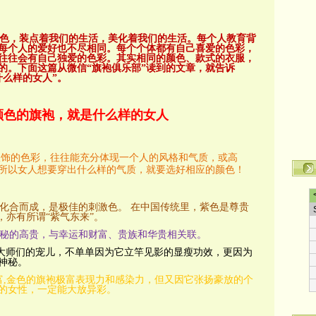
色，装点着我们的生活，美化着我们的生活。每个人教育背
每个人的爱好也不尽相同。每个个体都有自己喜爱的色彩，
往往会有自己独爱的色彩。其实相同的颜色、款式的衣服，
的。下面这篇从微信“旗袍俱乐部”读到的文章，就告诉
什么样的女人”。
颜色的旗袍，就是什么样的女人
服饰的色彩，往往能充分体现一个人的风格和气质，或高
所以女人想要穿出什么样的气质，就要选好相应的颜色！
合而成，是极佳的刺激色。 在中国传统里，紫色是尊贵
，亦有所谓“紫气东来”。
秘的高贵，与幸运和财富、贵族和华贵相关联。
大师们的宠儿，不单单因为它立竿见影的显瘦功效，更因为
神秘。
富,金色的旗袍极富表现力和感染力，但又因它张扬豪放的个
的女性，一定能大放异彩。