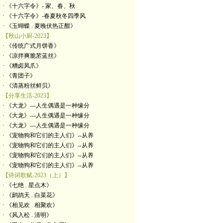
· 《十六字令》- 家、春、秋
· 《十六字令》-春夏秋冬四季风
· 《玉蝴蝶 . 夏晚伏热正酣》
【秋山小厨-2023】
· 《传统广式月饼香》
· 《凉拌爽脆苤蓝丝》
· 《糟卤凤爪》
· 《青团子》
· 《清蒸粉丝鲜贝》
【分享生活-2023】
· 《大龙》---人生偶遇是一种缘分
· 《大龙》---人生偶遇是一种缘分
· 《大龙》---人生偶遇是一种缘分
· 《宠物狗和它们的主人们》--从养
· 《宠物狗和它们的主人们》--从养
· 《宠物狗和它们的主人们》--从养
· 《宠物狗和它们的主人们》--从养
【诗词歌赋-2023（上）】
· 《七绝 . 星点木》
· 《鹧鸪天 . 白菜花》
· 《相见欢 . 相聚欢》
· 《风入松 . 清明》