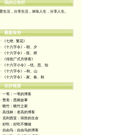
我的公告栏
爱生活，分享生活，体味人生，分享人生。
最新发布
· 《七绝 . 繁花》
· 《十六字令》- 朝、夕
· 《十六字令》- 医、师
· 《传统广式月饼香》
· 《十六字小令》--忧、思、知
· 《十六字令》--秋、山
· 《十六字令》- 家、春、秋
友好链接
· 一苇：一苇的博客
· 赞美：恩粮故事
· 晓竹：晓竹之家
· 高伐林：老高的博客
· 克利西亚：得胜的生命
· 好吃：好吃不懒做
· 自由鸟：自由鸟的博客