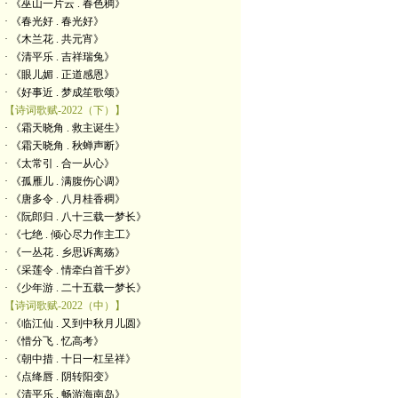
· 《巫山一片云 . 春色稠》
· 《春光好 . 春光好》
· 《木兰花 . 共元宵》
· 《清平乐 . 吉祥瑞兔》
· 《眼儿媚 . 正道感恩》
· 《好事近 . 梦成笙歌颂》
【诗词歌赋-2022（下）】
· 《霜天晓角 . 救主诞生》
· 《霜天晓角 . 秋蝉声断》
· 《太常引 . 合一从心》
· 《孤雁儿 . 满腹伤心调》
· 《唐多令 . 八月桂香稠》
· 《阮郎归 . 八十三载一梦长》
· 《七绝 . 倾心尽力作主工》
· 《一丛花 . 乡思诉离殇》
· 《采莲令 . 情牵白首千岁》
· 《少年游 . 二十五载一梦长》
【诗词歌赋-2022（中）】
· 《临江仙 . 又到中秋月儿圆》
· 《惜分飞 . 忆高考》
· 《朝中措 . 十日一杠呈祥》
· 《点绛唇 . 阴转阳变》
· 《清平乐 . 畅游海南岛》