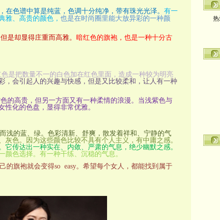
热
，在色谱中算是纯蓝，色调十分纯净，带有珠光光泽。
有一
典雅、高贵的颜色，
也是在时尚圈里能大放异彩的一种颜
，但是却显得庄重而高雅。
暗红色的旗袍，也是一种十分古
红色是把数量不一的白色加在红色里面，造成一种较为明亮
彩，会引起人的兴趣与快感，但是又比较柔和，让人有一种
紫色的高贵，但另一方面又有一种柔情的浪漫。当浅紫色与
女性化的色盘，显得非常优雅。
而浅的蓝、绿。色彩清新、舒爽，散发着祥和、宁静的气
、灰色。因为这些颜色比较不具有个人主义，有中庸之感。
。它传达出一种实在、内敛、严肃的气息，绝少幽默之感。
一颜色选择。有一种干练、沉稳的气息。
的旗袍就会变得so easy。希望每个女人，都能找到属于