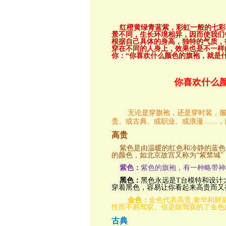
红橙黄绿青蓝紫，彩虹一般的七彩
景不同，生长环境相异，因而使我们
根据自己具体的身高，独特的气质，
穿在不同的人身上，效果也是不一样
你：“你喜欢什么颜色的旗袍，就是
你喜欢什么
无论是穿旗袍，还是穿时装，
贵、或古典、或职业、或浪漫……，
高贵
紫色是由温暖的红色和冷静的蓝色化
的颜色，如北京故宫又称为“紫禁城”
紫色：
紫色的旗袍，有一种略带神
黑色：
黑色永远是T台模特和设计
穿着黑色，容易让你看起来高贵而又
金色：
金色代表高贵,奢华和财
性而不易驾驭。但是能驾驭的了金色
古典