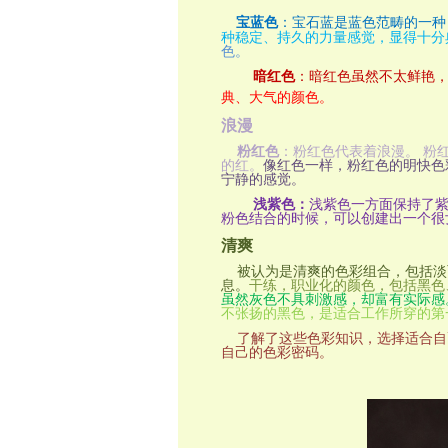
宝蓝色
：宝石蓝是蓝色范畴的一种
种稳定、持久的力量感觉，显得十分
色。
暗红色
：暗红色虽然不太鲜艳
典、大气的颜色。
浪漫
粉红色
：粉红色代表着浪漫。 粉
的红。
像红色一样，粉红色的明快色
宁静的感觉。
浅紫色：
浅紫色一方面保持了
粉色结合的时候，可以创建出一个很
清爽
被认为是清爽的色彩组合，包括淡
息。
干练，职业化的颜色，包括黑色
虽然灰色不具刺激感，却富有实际感
不张扬的黑色，是适合工作所穿的第
了解了这些色彩知识，选择适合自己
自己的色彩密码。