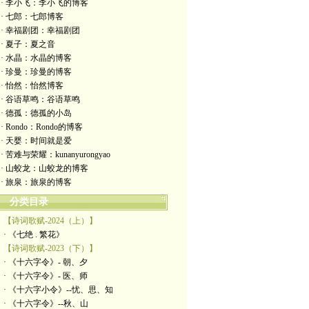
· 李小飞：李小飞的博客
· 七郎：七郎博客
· 幸福剧团：幸福剧团
· 夏子：夏之音
· 水晶：水晶的博客
· 珍曼：珍曼的博客
· 怡然：怡然博客
· 谷语草鸣：谷语草鸣
· 德孤：德孤的小岛
· Rondo：Rondo的博客
· 天婴：时间就是爱
· 苦难与荣耀：kunanyurongyao
· 山蛟龙：山蛟龙的博客
· 旅泉：旅泉的博客
分类目录
【诗词歌赋-2024（上）】
· 《七绝 . 繁花》
【诗词歌赋-2023（下）】
· 《十六字令》- 朝、夕
· 《十六字令》- 医、师
· 《十六字小令》--忧、思、知
· 《十六字令》--秋、山