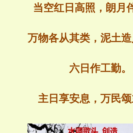
当空红日高照，朗
月
万物各从其类
，
泥土造
六日作工
勤。
主日享安息
，
万民颂