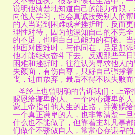
又不会固执。很多时候在生活中，一
说明他清楚地知道自己的能力有限，
向他人学习，也会真诚接受别人的帮
的人当遇到困难或者挫折时，反而更
理性对待，因为他深知自己的不完全
的不足，也明白自己能力的有限。当
他面对困难时，与他同在，足足加添
他才能继续奋斗下去。反观那些平日
困难和挫折时，往往认为寻求他人的
失颜面，有伤自尊，只好自己强撑着
丧，进而放弃，最后不得不以失败而
圣经上也曾明确的告诉我们：上帝
赐恩给谦卑的人。一个内心谦卑的人
蒙上帝指引他人生的正路，并赏赐给
一个真正谦卑的人，也非常清楚一旦
什么也不能做了，但靠着主却凡事都
们做个不骄傲自大，常常心存谦卑的