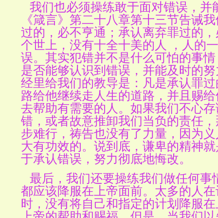
我们也必须操练敢于面对错误，并
《箴言》第二十八章第十三节告诫我
过的，必不亨通；承认离弃罪过的，
个世上，没有十全十美的人
，人的
误。其实犯错并不是什么可怕的事情
是否能够认识到错误，并能及时的努
经里给我们的教导是：凡是承认罪过
路给他继续走人生的道路，并且赐给
去帮助有需要的人。如果我们不心存
错，或者故意推卸我们当负的责任，
步难行，祷告也没有了力量，因为义
大有功效的。说到底，谦卑的精神就
于承认错误，努力彻底地悔改。
最后，我们还要操练我们做任何事
都应该降服在上帝面前。太多的人在
时，没有将自己和指定的计划降服在
上帝的帮助和赐福。但是，当我们以