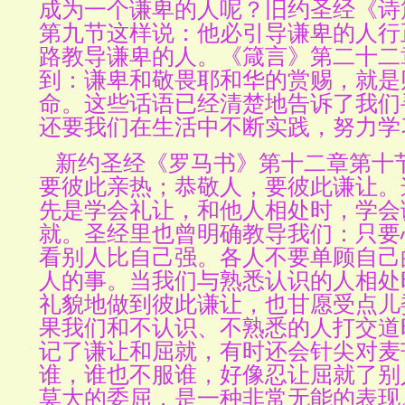
成为一个谦卑的人呢？旧约圣经《诗
第九节这样说：他必引导谦卑的人行
路教导谦卑的人。《箴言》第二十二
到：谦卑和敬畏耶和华的赏赐，就是
命。这些话语已经清楚地告诉了我们
还要我们在生活中不断实践，努力学
新约圣经《罗马书》第十二章第十
要彼此亲热；恭敬人，要彼此谦让。
先是学会礼让，和他人相处时，学会
就。圣经里也曾明确教导我们：只要
看别人比自己强。各人不要单顾自己
人的事。当我们与熟悉认识的人相处
礼貌地做到彼此谦让，也甘愿受点儿
果我们和不认识、不熟悉的人打交道
记了谦让和屈就，有时还会针尖对麦
谁，谁也不服谁，好像忍让屈就了别
莫大的委屈，是一种非常无能的表现