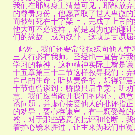
我们在耶稣身上清楚可见，耶稣放弃
的尊贵身份，他愿意取了世人卑微的
而被钉死在十字架上，完成了上帝的
他大可不必这样，就是因为他的谦让
们的缘故，成为奴仆，这就是甘愿屈
此外，我们还要常常操练向他人学
三人行必有我师。圣经也一直告诉我
学习的精神，这种精神实际上就是谦
十五章第三十二节这样教导我们：弃
自己的生命；听从责备的，却得智慧
十节也曾谈到：骄傲只启争竞；听劝
慧。我们应当敞开我们的内心，愿意
论问题，并虚心接受他人的批评指正
的劝导，要心存谦卑，有一颗受教的
然，对于那些恶意的批评和论断，我
着护心镜来胜过，让主来为我们申冤