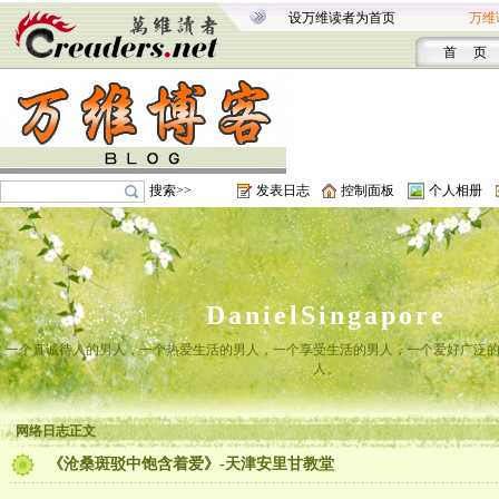
设万维读者为首页
万维
首 页
搜索>>
发表日志
控制面板
个人相册
DanielSingapore
一个真诚待人的男人，一个热爱生活的男人，一个享受生活的男人，一个爱好广泛
人。
网络日志正文
《沧桑斑驳中饱含着爱》-天津安里甘教堂