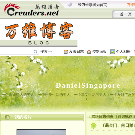
设万维读者为首页
万维
首 页
搜索>>
发表日志
控制面板
个人相册
DanielSingapore
一个真诚待人的男人，一个热爱生活的男人，一个享受生活的男人，一个爱好广泛
人。
网络日志列表 【诗词赋作-2
我的名片
《谒金门 . 何日