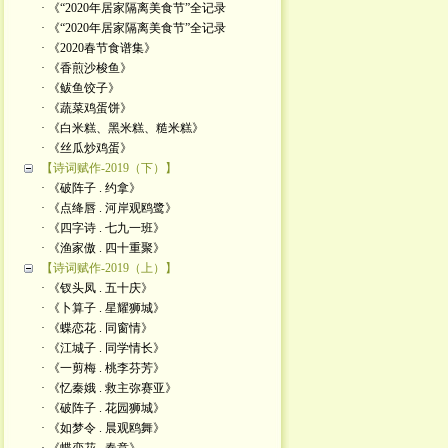
· 《“2020年居家隔离美食节”全记录
· 《“2020年居家隔离美食节”全记录
· 《2020春节食谱集》
· 《香煎沙梭鱼》
· 《鲅鱼饺子》
· 《蔬菜鸡蛋饼》
· 《白米糕、黑米糕、糙米糕》
· 《丝瓜炒鸡蛋》
【诗词赋作-2019（下）】
· 《破阵子 . 约拿》
· 《点绛唇 . 河岸观鸥鹭》
· 《四字诗 . 七九一班》
· 《渔家傲 . 四十重聚》
【诗词赋作-2019（上）】
· 《钗头凤 . 五十庆》
· 《卜算子 . 星耀狮城》
· 《蝶恋花 . 同窗情》
· 《江城子 . 同学情长》
· 《一剪梅 . 桃李芬芳》
· 《忆秦娥 . 救主弥赛亚》
· 《破阵子 . 花园狮城》
· 《如梦令 . 晨观鸥舞》