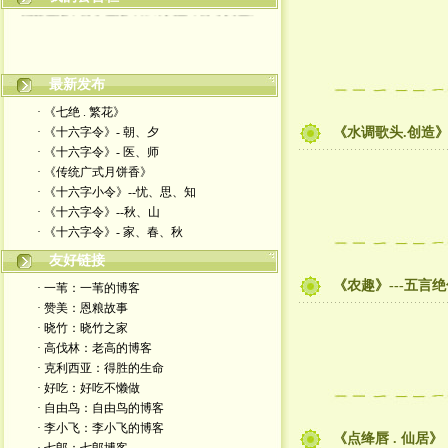
最新发布
· 《七绝 . 繁花》
· 《十六字令》- 朝、夕
《水调歌头.创造
· 《十六字令》- 医、师
· 《传统广式月饼香》
· 《十六字小令》--忧、思、知
· 《十六字令》--秋、山
· 《十六字令》- 家、春、秋
友好链接
《农趣》---五言
· 一苇：一苇的博客
· 赞美：恩粮故事
· 晓竹：晓竹之家
· 高伐林：老高的博客
· 克利西亚：得胜的生命
· 好吃：好吃不懒做
· 自由鸟：自由鸟的博客
· 李小飞：李小飞的博客
《点绛唇 . 仙居》