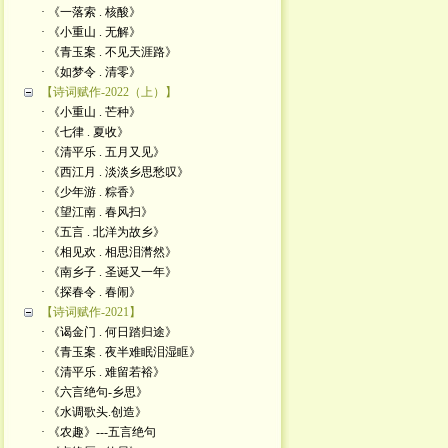
· 《一落索 . 核酸》
· 《小重山 . 无解》
· 《青玉案 . 不见天涯路》
· 《如梦令 . 清零》
【诗词赋作-2022（上）】
· 《小重山 . 芒种》
· 《七律 . 夏收》
· 《清平乐 . 五月又见》
· 《西江月 . 淡淡乡思愁叹》
· 《少年游 . 粽香》
· 《望江南 . 春风扫》
· 《五言 . 北洋为故乡》
· 《相见欢 . 相思泪潸然》
· 《南乡子 . 圣诞又一年》
· 《探春令 . 春闹》
【诗词赋作-2021】
· 《谒金门 . 何日踏归途》
· 《青玉案 . 夜半难眠泪湿眶》
· 《清平乐 . 难留若裕》
· 《六言绝句-乡思》
· 《水调歌头.创造》
· 《农趣》---五言绝句