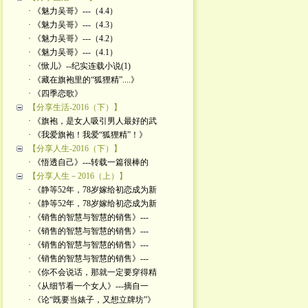
· 《魅力吴哥》---（4.4）
· 《魅力吴哥》---（4.3）
· 《魅力吴哥》---（4.2）
· 《魅力吴哥》---（4.1）
· 《惞儿》--纪实连载小说(1)
· 《藏在旗袍里的“狐狸精”....》
· 《四季恋歌》
【分享生活-2016（下）】
· 《旗袍，是女人吸引男人最好的武
· 《我爱旗袍！我爱“狐狸精”！》
【分享人生-2016（下）】
· 《悟透自己》---转载一篇很棒的
【分享人生－2016（上）】
· 《静等52年，78岁嫁给初恋成为新
· 《静等52年，78岁嫁给初恋成为新
· 《销售的智慧与智慧的销售》---
· 《销售的智慧与智慧的销售》---
· 《销售的智慧与智慧的销售》---
· 《销售的智慧与智慧的销售》---
· 《你不会说话，那就一定要穿得精
· 《从细节看一个女人》---摘自一
· 《论“既要当婊子，又想立牌坊”》