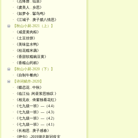
· 《点绛唇 . 仙居》
· 《虞美人 . 乡思》
· 《如梦令 . 鬊鸟鸣》
· 《江城子 . 庚子腊八情思》
【秋山小厨-2021（上）】
· 《咸蛋黄肉粽》
· 《土豆丝饼》
· 《美味盐水鸭》
· 《桂花糯米藕》
· 《香甜软糯豌豆黄》
· 《香糯山药糕》
【秋山小厨-2020（下）】
· 《自制午餐肉》
【诗词赋作-2020】
· 《蝶恋花 . 中秋》
· 《临江仙 .闲昼萦思独叹 》
· 《相见欢 . 倚窗独看花红》
· 《七九级一班》---（4.4）
· 《七九级一班》---（4.3）
· 《七九级一班》---（4.2）
· 《七九级一班》---（4.1）
· 《长相思 . 庚子感春》
· 《绝句》-2019湖北新冠疫灾