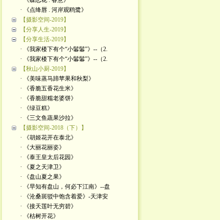
· 《蝶恋花 . 春意》
· 《点绛唇 . 河岸观鸥鹭》
【摄影空间-2019】
【分享人生-2019】
【分享生活-2019】
· 《我家楼下有个“小鬊鬊”》--（2.
· 《我家楼下有个“小鬊鬊”》--（2.
【秋山小厨-2019】
· 《美味蒸马蹄苹果和秋梨》
· 《香脆五香花生米》
· 《香脆甜糯老婆饼》
· 《绿豆糕》
· 《三文鱼蔬果沙拉》
【摄影空间-2018（下）】
· 《胡姬花开在泰北》
· 《大丽花丽姿》
· 《泰王皇太后花园》
· 《夏之天津卫》
· 《盘山夏之果》
· 《早知有盘山，何必下江南》--盘
· 《沧桑斑驳中饱含着爱》-天津安
· 《接天莲叶无穷碧》
· 《枯树开花》