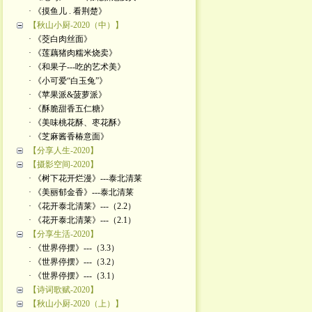
· 《摸鱼儿 . 看荆楚》
【秋山小厨-2020（中）】
· 《茭白肉丝面》
· 《莲藕猪肉糯米烧卖》
· 《和果子---吃的艺术美》
· 《小可爱“白玉兔”》
· 《苹果派&菠萝派》
· 《酥脆甜香五仁糖》
· 《美味桃花酥、枣花酥》
· 《芝麻酱香椿意面》
【分享人生-2020】
【摄影空间-2020】
· 《树下花开烂漫》---泰北清莱
· 《美丽郁金香》---泰北清莱
· 《花开泰北清莱》---（2.2）
· 《花开泰北清莱》---（2.1）
【分享生活-2020】
· 《世界停摆》---（3.3）
· 《世界停摆》---（3.2）
· 《世界停摆》---（3.1）
【诗词歌赋-2020】
【秋山小厨-2020（上）】