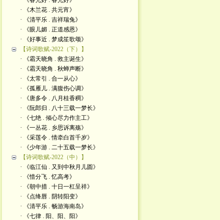
· 《春光好 . 春光好》
· 《木兰花 . 共元宵》
· 《清平乐 . 吉祥瑞兔》
· 《眼儿媚 . 正道感恩》
· 《好事近 . 梦成笙歌颂》
【诗词歌赋-2022（下）】
· 《霜天晓角 . 救主诞生》
· 《霜天晓角 . 秋蝉声断》
· 《太常引 . 合一从心》
· 《孤雁儿 . 满腹伤心调》
· 《唐多令 . 八月桂香稠》
· 《阮郎归 . 八十三载一梦长》
· 《七绝 . 倾心尽力作主工》
· 《一丛花 . 乡思诉离殇》
· 《采莲令 . 情牵白首千岁》
· 《少年游 . 二十五载一梦长》
【诗词歌赋-2022（中）】
· 《临江仙 . 又到中秋月儿圆》
· 《惜分飞 . 忆高考》
· 《朝中措 . 十日一杠呈祥》
· 《点绛唇 . 阴转阳变》
· 《清平乐 . 畅游海南岛》
· 《七律 . 阳、阳、阳》