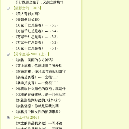
· 《论“既要当婊子，又想立牌坊”》
【摄影空间－2016】
· 《美人背影如画》
· 《美妇侧影如花》
· 《万紫千红总是春》---（5.5）
· 《万紫千红总是春》---（5.4）
· 《万紫千红总是春》---（5.3）
· 《万紫千红总是春》---（5.2）
· 《万紫千红总是春》---（5.1）
【分享生活-2016（上）】
· 《旗袍，美丽的东方神话》
· 《穿上旗袍，你就读懂了张爱玲--
· 《邂逅旗袍，便只愿与她长相厮守
· 《袅袅艾灸香》---一套很“二”、
· 《袅袅艾灸香》---一套很“二”、
· 《你喜欢什么颜色的旗袍，就是什
· 《优雅的穿好旗袍，是一门生活艺
· 《旗袍那恰到好处的;“味外味”》
· 《旗袍魅惑：你就是医我的药....
· 《旗袍是中国女性的招牌形象》
【手工作品-2016】
· 《太太的饰品我来做》---耳环篇