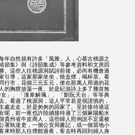
每年自然就有許多「風雅」人，心慕古桃源之
靖節集》與《詩韻集成》等參考資料和文房四
勝。這些人往桃源洞賦詩前後，必尚有機會過
家引導，這家那家坐坐，燒盒煙，喝杯茶。看
問行市，花個三元五元，便在那萬人用過的花
人的胸膛放蕩一夜。於是紀游詩上多了幾首無
神女」、「漢皋解珮」、「劉阮天台」等等典
去。看過了桃源洞，這人平常若是很謹慎的，
生處走走，於是匆匆的回家了。至於接待過這
女呢，前一夜也許陸續接待過了三個麻陽船水
個貴州省牛皮商人，這些婦人照例說不定還被
公署執達吏，一個公安局書記，或一個當地小
客來時那人往煙館過夜，客去時再回到婦人身