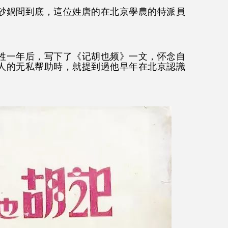
砂鍋問到底，這位姓唐的在北京學農的特派員
牺牲一年后，写下了《记胡也频》一文，怀念自
人的无私帮助時，就提到過他
早年在北京認識