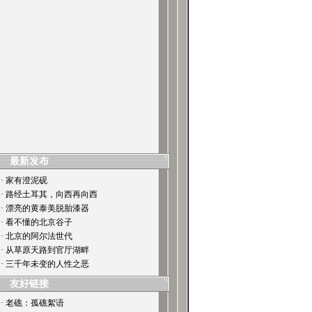
最新发布
· 家有澄泥砚
· 路经土耳其，向西再向西
· 漂亮的黄泰美脱胎漆器
· 看不懂的北京谷子
· 北京的阿尔法世代
· 从草原天路到官厅湖畔
· 三千年未变的人性之恶
友好链接
· 老礁：孤礁絮语