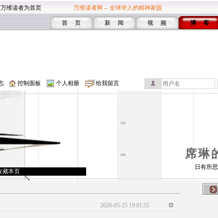
设万维读者为首页
万维读者网 -- 全球华人的精神家园
首 页
新 闻
视 频
博 客
志
控制面板
个人相册
给我留言
席琳
日有所思
收藏本页
2026-05-25 19:01:55