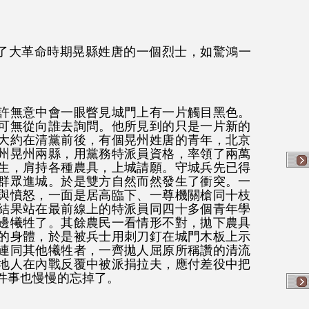
了大革命時期晃縣姓唐的一個烈士，如驚鴻一
許無意中會一眼瞥見城門上有一片觸目黑色。
可無從向誰去詢問。他所見到的只是一片新的
大約在清黨前後，有個晃州姓唐的青年，北京
州晃州兩縣，用黨務特派員資格，率領了兩萬
生，肩持各種農具，上城請願。守城兵先已得
群眾進城。於是雙方自然而然發生了衝突。一
與憤怒，一面是居高臨下、一尊機關槍同十枝
結果站在最前線上的特派員同四十多個青年學
邊犧牲了。其餘農民一看情形不對，拋下農具
的身體，於是被兵士用刺刀釘在城門木板上示
連同其他犧牲者，一齊拋人屈原所稱讚的清流
地人在內戰反覆中被派捐拉夫，應付差役中把
件事也慢慢的忘掉了。