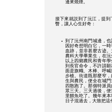
邊來燒煙。
接下來就説到了沅江，提到
瞥，讓人心生好奇：
到了沅州南門城邊，也
因好奇想明白它，一時
血跡，並非甚麼古迹。
農科大學畢業生，在沅
以上四鄉農民和青年學
到長官命令，不許請願
面是旗幟、木棒、呼喊
步槍。街道既那麼窄，
生與農民，便全在城門
四散跑了。那個特派員
眾三天。三天過後，便
里餵魚吃了。幾年來本
日子混過去，大致把這