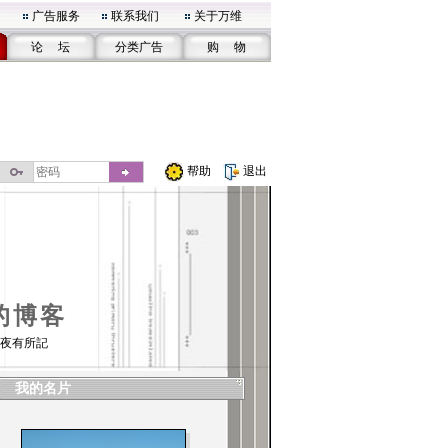
广告服务
联系我们
关于万维
论 坛
分类广告
购 物
帮助
退出
的博客
夜有所記
我的名片