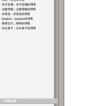
· 东方安澜：东方安澜的博客
· 北极雪橇：北极雪橇的博客
· 求真知：求真知的博客
· jianglean：jianglean的博客
· 馋师五代：馋师的博客
· 石头巷子：石头巷子的博客
分类目录