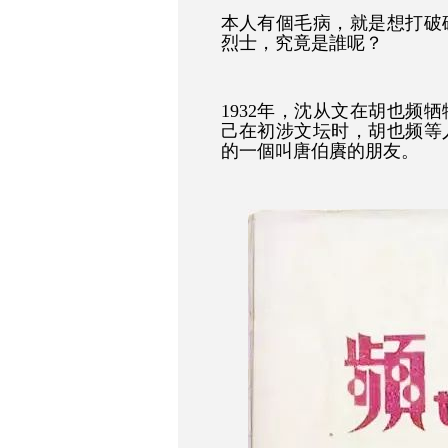
本人有個毛病，就是想打破
烈士，究竟是誰呢？
1932年，沈从文在胡也频
己在初涉文坛时，胡也频等
的
一個叫
唐伯賡的
朋友
。