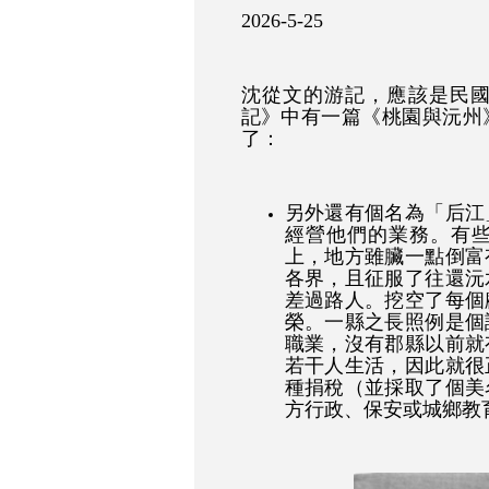
2026-5-25
沈從文的游記，應該是民國
記》中有一篇《桃園與沅州
了：
另外還有個名為「后江
經營他們的業務。有
上，地方雖臟一點倒富
各界，且征服了往還沅
差過路人。挖空了每個
榮。一縣之長照例是個
職業，沒有郡縣以前就
若干人生活，因此就很
種捐稅（並採取了個美
方行政、保安或城鄉教