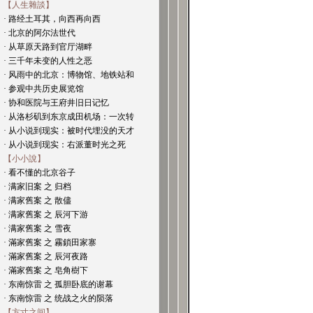
【人生雜談】
· 路经土耳其，向西再向西
· 北京的阿尔法世代
· 从草原天路到官厅湖畔
· 三千年未变的人性之恶
· 风雨中的北京：博物馆、地铁站和
· 参观中共历史展览馆
· 协和医院与王府井旧日记忆
· 从洛杉矶到东京成田机场：一次转
· 从小说到现实：被时代埋没的天才
· 从小说到现实：右派董时光之死
【小小說】
· 看不懂的北京谷子
· 满家旧案 之 归档
· 满家舊案 之 散儘
· 满家舊案 之 辰河下游
· 满家舊案 之 雪夜
· 滿家舊案 之 霧鎖田家寨
· 滿家舊案 之 辰河夜路
· 滿家舊案 之 皂角樹下
· 东南惊雷 之 孤胆卧底的谢幕
· 东南惊雷 之 统战之火的陨落
【方寸之间】