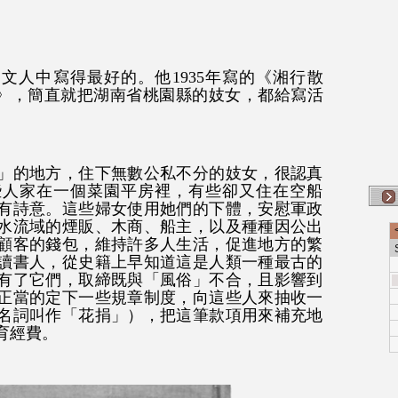
文人中寫得最好的。他1935年寫的《湘行散
》，簡直就把湖南省桃園縣的妓女，都給寫活
」的地方，住下無數公私不分的妓女，很認真
些人家在一個菜園平房裡，有些卻又住在空船
有詩意。這些婦女使用她們的下體，安慰軍政
水流域的煙販、木商、船主，以及種種因公出
顧客的錢包，維持許多人生活，促進地方的繁
讀書人，從史籍上早知道這是人類一種最古的
有了它們，取締既與「風俗」不合，且影響到
正當的定下一些規章制度，向這些人來抽收一
名詞叫作「花捐」），把這筆款項用來補充地
育經費。