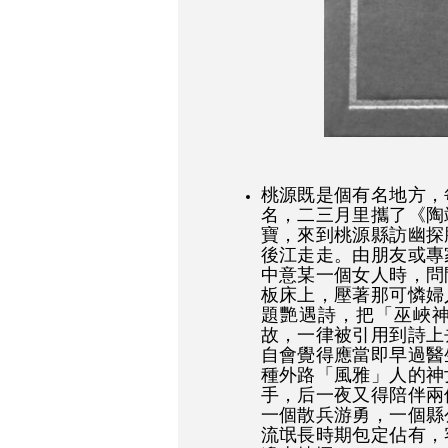
桃源既是個有名地方，
名，二三月里攜了《陶
寶，來到桃源縣訪幽探
後江走走。由朋友或專
中意某一個女人時，問
板床上，壓著那可憐婦
題艷遇詩，把「巫峽
故，一律被引用到詩上
自會覺得應當即早過醫
種外路「風雅」人的神
手，后一夜又得陪伴兩
一個散兵游勇，一個縣
流氓長時期包定佔有，