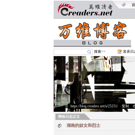
搜索>>
发表日
https://blog.creaders.net/u/25251/
>
复制
>
网络日志正文
湖南的妓女和烈士