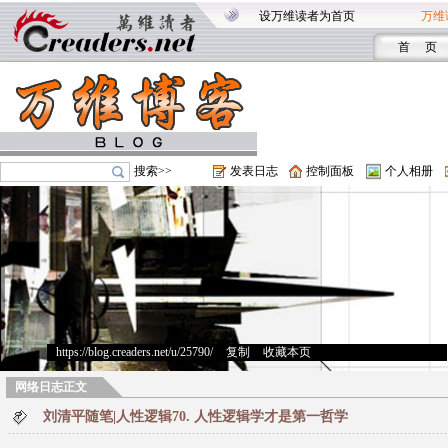
设万维读者为首页
万维
首 页
搜索>>
发表日志
控制面板
个人相册
https://blog.creaders.net/u/25790/
>
复制
>
收藏本页
网络日志正文
刘清平随笔|人性逻辑70. 人性逻辑学才是第一哲学