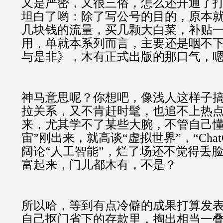
又是严密，又很三俗，怎么还开通了
坦白了哟：除了写公号的目的，原本
几块钱的流量，买几颗大白菜，补贴
用，单就本系列而言，主要还是咽不
与是非》，木有正式出版的那口气，
神马意思呢？你想吧，像浅人这样子
拉关系，又不肯赶时髦，也追不上热
来，尤其学不了某些大腕，不管自己懂
宙”刚出来，就高谈“虚拟世界”，“Chat
阔论“人工智能”，烂了场还不觉得丢
富起来，门儿都木有，不是？
所以哈，等到有点冷僻的成果打算发
自己抠门省下的存款里，掏出相当一