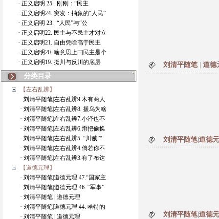
· 正义启明 25. 刚刚：“民主
· 正义启明24. 突发：抽象的“人民”
· 正义启明 23. “人民”与“公
· 正义启明22. 民主与不民主才对立
· 正义启明21. 自由凭啥高于民主
· 正义启明20. 啥意思上曰民主是个
· 正义启明19. 挺川与反川的底层
刘清平随笔 | 道德
分类目录
【左右乱辨】
· 刘清平随笔|左右乱辨9.木有商人
· 刘清平随笔|左右乱辨8. 援乌为啥
· 刘清平随笔|左右乱辨7.小泽也不
· 刘清平随笔|左右乱辨6.甭把偷换
· 刘清平随笔|左右乱辨5. “川贼”“
刘清平随笔|道德元
· 刘清平随笔|左右乱辨4.倘若你不
· 刘清平随笔|左右乱辨3.有了布达
【道德元理】
· 刘清平随笔|道德元理 47.“国家主
· 刘清平随笔|道德元理 46. “军事”
· 刘清平随笔 | 道德元理
· 刘清平随笔|道德元理 44. 哈特的
刘清平随笔|道德元
· 刘清平随笔 | 道德元理