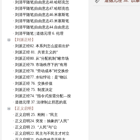
道德元理 38.“
· 刘清平随笔|自由意志48.哈耶克怎
· 刘清平随笔|自由意志47.哈耶克也
· 刘清平随笔|自由意志46.米塞斯笔
· 刘清平随笔|自由意志45.米塞斯笔
· 刘清平随笔|自由意志44.自由意志
· 刘清平随笔 | 道德元理 6. 伦理
【刘派正经】
· 刘派正经82. 本系列怎么提前出炉
· 刘派正经 81. 共资主义的“
· 刘派正经80. 从“分配机制”瞅市场
· 刘派正经79. 市场秩序下的“有用
· 刘派正经78. “劳动成本”对交换价
· 刘派正经77. 水钻悖论：是“物以
· 刘派正经 76. 交换价值
· 刘派正经 75. 制度决定
· 刘派正经74. “指令式按需分配—按
· 道德元理 37. 法律制止邪恶的底
【正义启明】
· 正义启明 25. 刚刚：“民主
· 正义启明24. 突发：抽象的“人民”
· 正义启明 23. “人民”与“公
· 正义启明22. 民主与不民主才对立
· 正义启明21. 自由凭啥高于民主