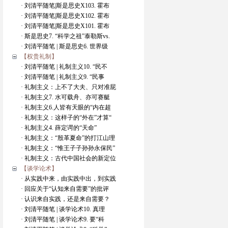
· 刘清平随笔|斯是思史X103. 霍布
· 刘清平随笔|斯是思史X102. 霍布
· 刘清平随笔|斯是思史X101. 霍布
· 斯是思史7. “科学之祖”泰勒斯vs.
· 刘清平随笔 | 斯是思史6. 世界级
【权贵礼制】
· 刘清平随笔 | 礼制主义10. “民不
· 刘清平随笔 | 礼制主义9. “民事
· 礼制主义：上不了大夫、只对准屁
· 礼制主义7. 水可载舟、亦可赛艇
· 礼制主义6.人皆有天眼的“内在超
· 礼制主义：这样子的“外在”才算“
· 礼制主义4. 薛定谔的“天命”
· 礼制主义：“殷革夏命”的打江山理
· 礼制主义：“惟王子子孙孙永保民”
· 礼制主义：古代中国社会的新定位
【谈学论术】
· 从实践中来，由实践中出，到实践
· 回应关于“认知来自需要”的批评
· 认识来自实践，还是来自需要？
· 刘清平随笔 | 谈学论术10. 真理
· 刘清平随笔 | 谈学论术9. 要“科