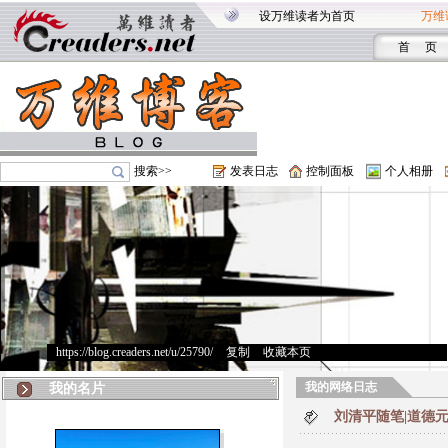
设万维读者为首页
万维
首 页
搜索>>
发表日志
控制面板
个人相册
https://blog.creaders.net/u/25790/
>
复制
>
收藏本页
我的网络日志
我的名片
刘清平随笔|道德元理