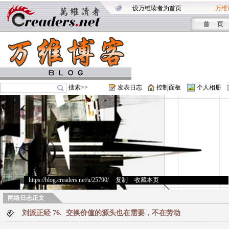
设万维读者为首页
万维
首 页
搜索>>
发表日志
控制面板
个人相册
https://blog.creaders.net/u/25790/
>
复制
>
收藏本页
网络日志正文
刘派正经 76. 交换价值的源头也在需要，不在劳动