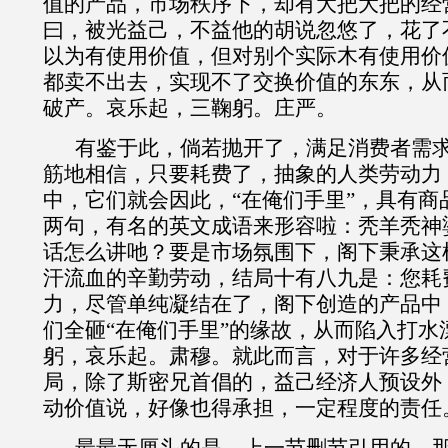
值的产品，市场秩序下，却有大把大把的经
曰，被光益己，不益他的胡说忽悠了，花了
以为有使用价值，但对别个实际木有使用价
都卖不出去，实现不了交换价值的东东，从
破产。哀乐起，三鞠躬。庄严。
有鉴于此，倘若抛开了，满足消费者需
筋地相信，只要耗费了，抽象的人类劳动力
中，它们就会因此，
“在俺们手里”，
具有商
两句，有名的英文成语来形容啦：秃羊秃神
话怎么讲吔？要是市场氛围下，阁下秉承这
汗流血
的辛勤劳动，结局十有八九是：您耗
力，尽管单纯凝结在了，阁下创造的产品中
们全砸“在俺们手里”的缘故，从而陷入打水
躬，哀乐起。肃穆。就此而言，对于许多经
局，除了斯密兄首倡的，益己经济人预设外
动价值说，好像也得承担，一定程度的责任