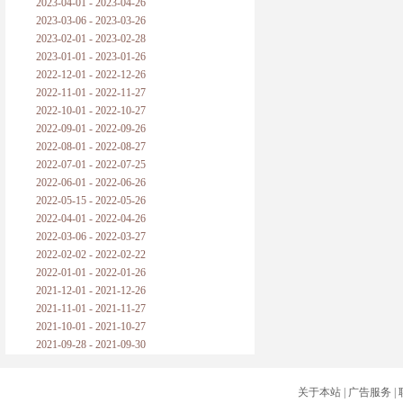
2023-04-01 - 2023-04-26
2023-03-06 - 2023-03-26
2023-02-01 - 2023-02-28
2023-01-01 - 2023-01-26
2022-12-01 - 2022-12-26
2022-11-01 - 2022-11-27
2022-10-01 - 2022-10-27
2022-09-01 - 2022-09-26
2022-08-01 - 2022-08-27
2022-07-01 - 2022-07-25
2022-06-01 - 2022-06-26
2022-05-15 - 2022-05-26
2022-04-01 - 2022-04-26
2022-03-06 - 2022-03-27
2022-02-02 - 2022-02-22
2022-01-01 - 2022-01-26
2021-12-01 - 2021-12-26
2021-11-01 - 2021-11-27
2021-10-01 - 2021-10-27
2021-09-28 - 2021-09-30
关于本站
|
广告服务
|