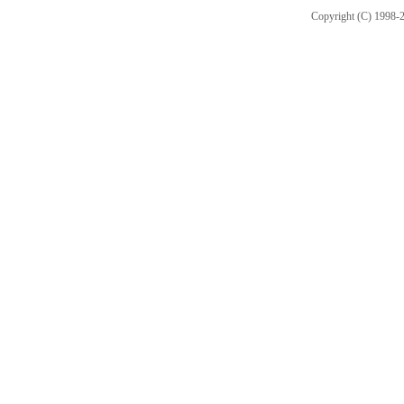
Copyright (C) 1998-2