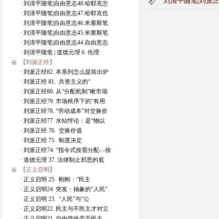
刘清平随笔|刘派正
· 刘清平随笔|自由意志48.哈耶克怎
· 刘清平随笔|自由意志47.哈耶克也
· 刘清平随笔|自由意志46.米塞斯笔
· 刘清平随笔|自由意志45.米塞斯笔
· 刘清平随笔|自由意志44.自由意志
· 刘清平随笔 | 道德元理 6. 伦理
【刘派正经】
· 刘派正经82. 本系列怎么提前出炉
· 刘派正经 81. 共资主义的“
· 刘派正经80. 从“分配机制”瞅市场
· 刘派正经79. 市场秩序下的“有用
· 刘派正经78. “劳动成本”对交换价
· 刘派正经77. 水钻悖论：是“物以
· 刘派正经 76. 交换价值
· 刘派正经 75. 制度决定
· 刘派正经74. “指令式按需分配—按
· 道德元理 37. 法律制止邪恶的底
【正义启明】
· 正义启明 25. 刚刚：“民主
· 正义启明24. 突发：抽象的“人民”
· 正义启明 23. “人民”与“公
· 正义启明22. 民主与不民主才对立
· 正义启明21. 自由凭啥高于民主