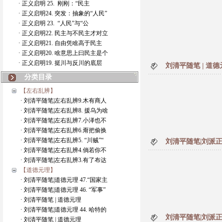
· 正义启明 25. 刚刚：“民主
· 正义启明24. 突发：抽象的“人民”
· 正义启明 23. “人民”与“公
· 正义启明22. 民主与不民主才对立
· 正义启明21. 自由凭啥高于民主
· 正义启明20. 啥意思上曰民主是个
· 正义启明19. 挺川与反川的底层
刘清平随笔 | 道德元
分类目录
【左右乱辨】
· 刘清平随笔|左右乱辨9.木有商人
· 刘清平随笔|左右乱辨8. 援乌为啥
· 刘清平随笔|左右乱辨7.小泽也不
· 刘清平随笔|左右乱辨6.甭把偷换
· 刘清平随笔|左右乱辨5. “川贼”“
刘清平随笔|刘派正
· 刘清平随笔|左右乱辨4.倘若你不
· 刘清平随笔|左右乱辨3.有了布达
【道德元理】
· 刘清平随笔|道德元理 47.“国家主
· 刘清平随笔|道德元理 46. “军事”
· 刘清平随笔 | 道德元理
· 刘清平随笔|道德元理 44. 哈特的
刘清平随笔|刘派正
· 刘清平随笔 | 道德元理