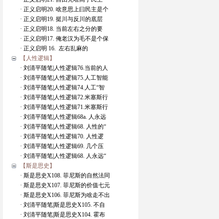
· 正义启明20. 啥意思上曰民主是个
· 正义启明19. 挺川与反川的底层
· 正义启明18. 当前左右之分的要
· 正义启明17. 俺老汉为毛不是个保
· 正义启明 16. 左右乱麻的
【人性逻辑】
· 刘清平随笔|人性逻辑76.当前的人
· 刘清平随笔|人性逻辑75.人工智能
· 刘清平随笔|人性逻辑74.人工“智
· 刘清平随笔|人性逻辑72.米塞斯行
· 刘清平随笔|人性逻辑71.米塞斯行
· 刘清平随笔|人性逻辑68a. 人永远
· 刘清平随笔|人性逻辑68. 人性的“
· 刘清平随笔|人性逻辑70. 人性逻
· 刘清平随笔|人性逻辑69. 几个压
· 刘清平随笔|人性逻辑68. 人永远“
【斯是思史】
· 斯是思史X108. 菲尼斯的自然法同
· 斯是思史X107. 菲尼斯的价值七元
· 斯是思史X106. 菲尼斯为啥走不出
· 刘清平随笔|斯是思史X105. 不自
· 刘清平随笔|斯是思史X104. 霍布