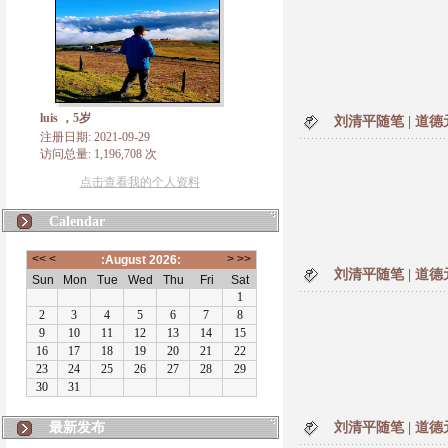
luis ，5岁
刘清平随笔 | 道德
注册日期: 2021-09-29
访问总量: 1,196,708 次
点击查看我的个人资料
Calendar
刘清平随笔 | 道德
最新发布
刘清平随笔 | 道德