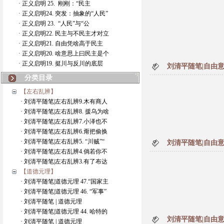
· 正义启明 25. 刚刚：“民主
· 正义启明24. 突发：抽象的“人民”
· 正义启明 23. “人民”与“公
· 正义启明22. 民主与不民主才对立
· 正义启明21. 自由凭啥高于民主
· 正义启明20. 啥意思上曰民主是个
· 正义启明19. 挺川与反川的底层
刘清平随笔|自由意
分类目录
【左右乱辨】
· 刘清平随笔|左右乱辨9.木有商人
· 刘清平随笔|左右乱辨8. 援乌为啥
· 刘清平随笔|左右乱辨7.小泽也不
· 刘清平随笔|左右乱辨6.甭把偷换
· 刘清平随笔|左右乱辨5. “川贼”“
刘清平随笔|自由意
· 刘清平随笔|左右乱辨4.倘若你不
· 刘清平随笔|左右乱辨3.有了布达
【道德元理】
· 刘清平随笔|道德元理 47.“国家主
· 刘清平随笔|道德元理 46. “军事”
· 刘清平随笔 | 道德元理
· 刘清平随笔|道德元理 44. 哈特的
刘清平随笔|自由意
· 刘清平随笔 | 道德元理