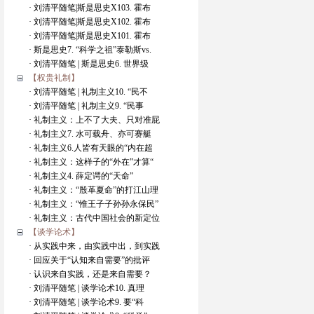
· 刘清平随笔|斯是思史X103. 霍布
· 刘清平随笔|斯是思史X102. 霍布
· 刘清平随笔|斯是思史X101. 霍布
· 斯是思史7. “科学之祖”泰勒斯vs.
· 刘清平随笔 | 斯是思史6. 世界级
【权贵礼制】
· 刘清平随笔 | 礼制主义10. “民不
· 刘清平随笔 | 礼制主义9. “民事
· 礼制主义：上不了大夫、只对准屁
· 礼制主义7. 水可载舟、亦可赛艇
· 礼制主义6.人皆有天眼的“内在超
· 礼制主义：这样子的“外在”才算“
· 礼制主义4. 薛定谔的“天命”
· 礼制主义：“殷革夏命”的打江山理
· 礼制主义：“惟王子子孙孙永保民”
· 礼制主义：古代中国社会的新定位
【谈学论术】
· 从实践中来，由实践中出，到实践
· 回应关于“认知来自需要”的批评
· 认识来自实践，还是来自需要？
· 刘清平随笔 | 谈学论术10. 真理
· 刘清平随笔 | 谈学论术9. 要“科