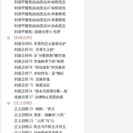
· 刘清平随笔|自由意志48.哈耶克怎
· 刘清平随笔|自由意志47.哈耶克也
· 刘清平随笔|自由意志46.米塞斯笔
· 刘清平随笔|自由意志45.米塞斯笔
· 刘清平随笔|自由意志44.自由意志
· 刘清平随笔 | 道德元理 6. 伦理
【刘派正经】
· 刘派正经82. 本系列怎么提前出炉
· 刘派正经 81. 共资主义的“
· 刘派正经80. 从“分配机制”瞅市场
· 刘派正经79. 市场秩序下的“有用
· 刘派正经78. “劳动成本”对交换价
· 刘派正经77. 水钻悖论：是“物以
· 刘派正经 76. 交换价值
· 刘派正经 75. 制度决定
· 刘派正经74. “指令式按需分配—按
· 道德元理 37. 法律制止邪恶的底
【正义启明】
· 正义启明 25. 刚刚：“民主
· 正义启明24. 突发：抽象的“人民”
· 正义启明 23. “人民”与“公
· 正义启明22. 民主与不民主才对立
· 正义启明21. 自由凭啥高于民主