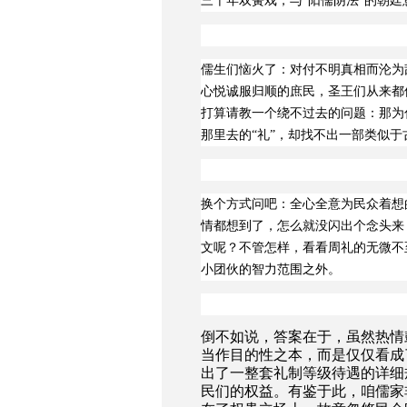
三千年双簧戏，与
“阳儒阴法”的朝
儒生们恼火了：对付不明真相而沦为
心悦诚服归顺的庶民，圣王们从来都
打算请教一个绕不过去的问题：那为
那里去的“礼”，却找不出一部类似于
换个方式问吧：全心全意为民众着想
情都想到了，怎么就没闪出个念头来
文呢？不管怎样，看看周礼的无微不
小团伙的智力范围之外。
倒不如说，答案在于，虽然热情
当作目的性之本，而是仅仅看成
出了一整套礼制等级待遇的详细
民们的权益。有鉴于此，咱儒家