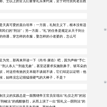
称。士以上的官儿们要拿礼乐来约束，至于对付庶民老百姓
是天真可爱的直白坦率：一方面，礼制主义下，根本没有适
庶民们的“刑治”；另一方面，“礼”的任务是规定从天子到士
的待遇，穿怎样的衣服，娶怎样的小老婆的，怎么可
足为凭，那再来拜读一下《尚书·康诰》吧，因为声称“予仁
“刑人杀人”“刑兹无赦”，甚至还要求实施割鼻子、斩耳朵的
软，对这些有效的文本能不谈就不谈，它们却足以证明：他
候，始终没忘记很猛很硬气的大棒子，不是？
制主义的实践总是一面围绕帝王官员呈现出“礼仪之邦”的冠
刑峻法”的残酷惨烈，从而上演了一出“阳礼义—阴刑法”的