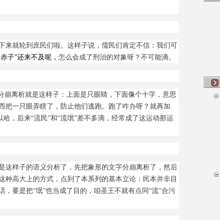
下来就轮到庶民们啦。这样子说，儒民们肯定不信：我们可
保赤子”还来不及呢，
怎么会成了刑治的对象呀？不可能滴。
的分崩离析就是这样子：上面是只眼睛，下面像个十字，意思
西把一只眼弄瞎了，防止他们逃跑。跑了咋办呀？就再加
以哈，后来“流民”和“流氓”差不多滴，经常成了这运动那运
是这样子的语义分析了，先把象形的文字分崩离析了，然后
这种高大上的方式，点到了本系列的基本立论：民本并非目
，要是把“氓”也当成了目的，咱圣王不就有点同“流”合污