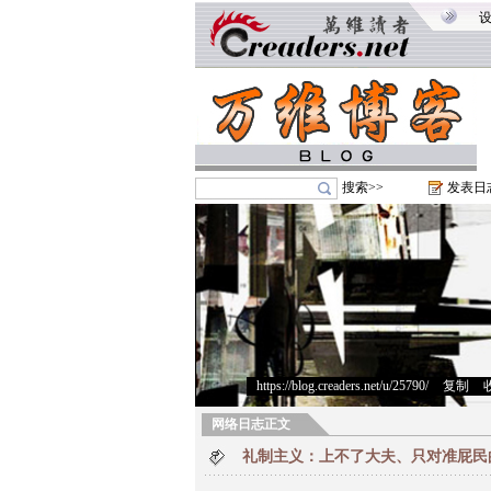
搜索>>
发表日
https://blog.creaders.net/u/25790/
>
复制
>
网络日志正文
礼制主义：上不了大夫、只对准屁民的