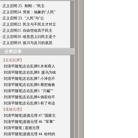
· 正义启明 25. 刚刚：“民主
· 正义启明24. 突发：抽象的“人民”
· 正义启明 23. “人民”与“公
· 正义启明22. 民主与不民主才对立
· 正义启明21. 自由凭啥高于民主
· 正义启明20. 啥意思上曰民主是个
· 正义启明19. 挺川与反川的底层
分类目录
【左右乱辨】
· 刘清平随笔|左右乱辨9.木有商人
· 刘清平随笔|左右乱辨8. 援乌为啥
· 刘清平随笔|左右乱辨7.小泽也不
· 刘清平随笔|左右乱辨6.甭把偷换
· 刘清平随笔|左右乱辨5. “川贼”“
· 刘清平随笔|左右乱辨4.倘若你不
· 刘清平随笔|左右乱辨3.有了布达
【道德元理】
· 刘清平随笔|道德元理 47.“国家主
· 刘清平随笔|道德元理 46. “军事”
· 刘清平随笔 | 道德元理
· 刘清平随笔|道德元理 44. 哈特的