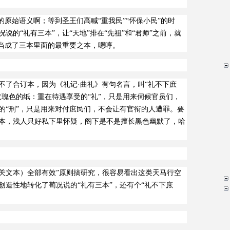
的原始语义啊；等到圣王们高喊“重我民”“怀保小民”的时
的“礼有三本”，让“天地”排在“先祖”和“君师”之前，就
民当成了三本里面的最重要之本，嗯哼。
不了合订本，因为《礼记·曲礼》有句名言，叫“礼不下庶
玫瑰色的纸：重在待遇享受的“礼”，只是用来伺候官员们，
的“刑”，只是用来对付庶民们，不会让有官衔的人遭罪。要
本，浅人只好私下里怀疑，阁下是不是擅长黑色幽默了，哈
相关文本）全部有效”原则搞研究，很容易看出这类天马行空
创造性地转化了荀况说的“礼有三本”，还有个“礼不下庶