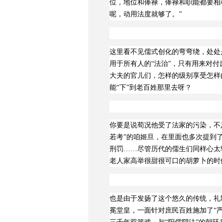
位，地位和俸禄，俸禄和职能都要相
呢，动用法度就够了。”
这里看不见儒式创化的弯弯绕，处处
用于所有人的“法治”，只有用来对付
大夫的官儿们，怎样的级别享受怎样
能“下”到老百姓那里去呀？
你要是说荀况他受了法家的污染，不
若考”的咱姬旦，在里面也多次提到了
刑罚……尽管历代的儒生们同样心太
老人家高举很甜很可口的胡萝卜的时
也是由于发扬了这个悠久的传统，礼
冕堂皇，一面针对庶民百姓施加了“严