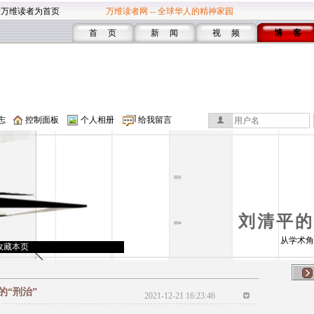
设万维读者为首页
万维读者网 -- 全球华人的精神家园
首 页
新 闻
视 频
博 客
志
控制面板
个人相册
给我留言
刘清平的
从学术角
收藏本页
“刑治”
2021-12-21 16:23:46