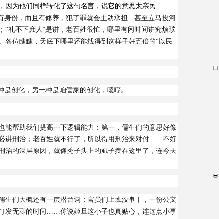
，因为他们同样转化了这句名言，说它的意思太亲民
有身份，而且有修养，犯了罪就会主动承担，甚至立马投河
；“礼不下庶人”是讲，老百姓很忙，哪里有闲时间讲究烦琐
。各位瞧瞧，天底下哪里还能找得到这样子好五倍的“以民
一种是创化，另一种是咱儒家的创化，嗯哼。
也能帮助我们提高一下逻辑能力：第一，儒生们的意思好像
必讲刑治；老百姓就不行了，所以得用刑治来对付
……
不
好
刑治的深层原因，就像秃子头上的虱子摆在这里了，连今天
儒生们大概还有一层潜台词：官员们上班没事干
，
一份公文
打发无聊的时间……你说姬旦这小
子也真贴心，连这点小事