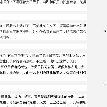
得浑身上下哪哪都疼的天子、
自己和官员们找点麻烦，免得
来？没看出来就对了，不然礼制主义下，逻辑学为什么总是
马扼杀在了摇篮里呢：让你什么
都看出来了，咱儒家还怎么
菜们啊……
张“礼有三本”的时候，把民当成了最重要之本的那家伙，对
儒生们了解得更清楚吧。不过哈，他可是这样子说的
贫富轻重皆有称者也。故天子袾裷衣冕，诸侯玄裷衣冕，大
称禄，禄必称用，由士以上则必以礼乐节之，众庶百姓则必
是指贵贱、长幼、贫富、尊卑统统都有等级上的差别，以及
龙袍，诸侯穿黑色的龙袍，大夫和士巴拉巴拉……品德和地