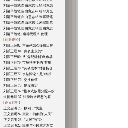
· 刘清平随笔|自由意志48.哈耶克怎
· 刘清平随笔|自由意志47.哈耶克也
· 刘清平随笔|自由意志46.米塞斯笔
· 刘清平随笔|自由意志45.米塞斯笔
· 刘清平随笔|自由意志44.自由意志
· 刘清平随笔 | 道德元理 6. 伦理
【刘派正经】
· 刘派正经82. 本系列怎么提前出炉
· 刘派正经 81. 共资主义的“
· 刘派正经80. 从“分配机制”瞅市场
· 刘派正经79. 市场秩序下的“有用
· 刘派正经78. “劳动成本”对交换价
· 刘派正经77. 水钻悖论：是“物以
· 刘派正经 76. 交换价值
· 刘派正经 75. 制度决定
· 刘派正经74. “指令式按需分配—按
· 道德元理 37. 法律制止邪恶的底
【正义启明】
· 正义启明 25. 刚刚：“民主
· 正义启明24. 突发：抽象的“人民”
· 正义启明 23. “人民”与“公
· 正义启明22. 民主与不民主才对立