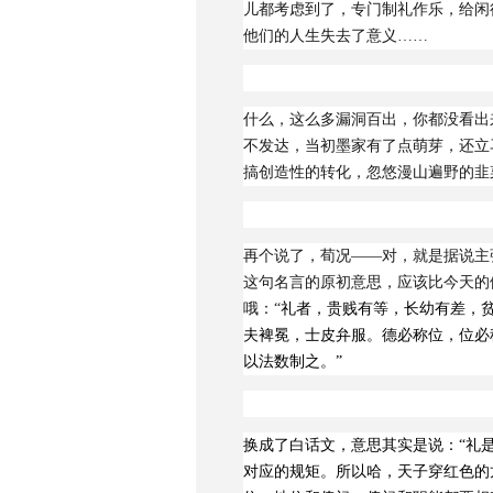
儿都考虑到了，专门制礼作乐，给闲
他们的人生失去了意义……
什么，这么多漏洞百出，你都没看出
不发达，当初墨家有了点萌芽，还立
搞创造性的转化，忽悠漫山遍野的韭
再个说了，荀况——对，就是据说主
这句名言的原初意思，应该比今天的
哦：“
礼者，贵贱有等，长幼有差，
夫裨冕，士皮弁服。德必称位，位必
以法数制之。”
换成了白话文，意思其实是说：“
礼
对应的规矩。所以哈，天子穿红色的