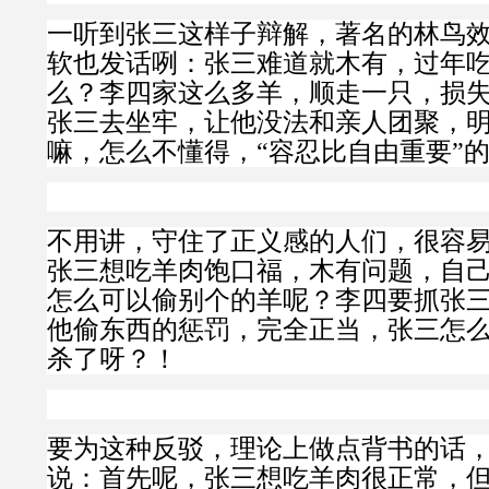
一听到张三这样子辩解，著名的林鸟
软也发话咧：张三难道就木有，过年
么？李四家这么多羊，顺走一只，损
张三去坐牢，让他没法和亲人团聚，
嘛，怎么不懂得，“容忍比自由重要”
不用讲，守住了正义感的人们，很容
张三想吃羊肉饱口福，木有问题，自
怎么可以偷别个的羊呢？李四要抓张
他偷东西的惩罚，完全正当，张三怎
杀了呀？！
要为这种反驳，理论上做点背书的话
说：首先呢，张三想吃羊肉很正常，