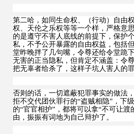
第二哈，如同生命权、（行动）自由
权、天伦之乐权等等一个样，
严格意
的是遵守不害人底线的前提下，保护
私，不予公开暴露的自由权益，
包括
堂昨晚拌了几句嘴，令尊还给令堂跪
无害的正当隐私，但肯定不涵盖：令
把无辜者给杀了，这样子坑人害人的
否则的话，一切遮蔽犯罪事实的做法
拒不交代团伙罪行的“盗贼相隐”，下
的“官官相护”，都将可以拿“不可让渡
由，振振有词地为自己辩护了。