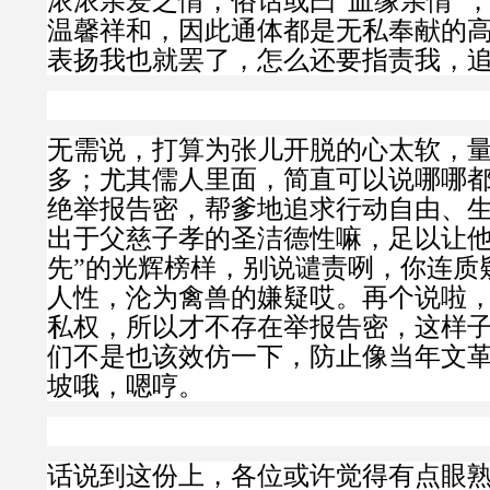
浓浓亲爱之情，俗话或曰“血缘亲情”
温馨祥和，因此通体都是无私奉献的
表扬我也就罢了，怎么还要指责我，
无需说，打算为张儿开脱的心太软，
多；尤其儒人里面，简直可以说哪哪
绝举报告密，帮爹地追求行动自由、
出于父慈子孝的圣洁德性嘛，足以让他
先”的光辉榜样，别说谴责咧，你连质
人性，沦为禽兽的嫌疑哎。再个说啦
私权，所以才不存在举报告密，这样
们不是也该效仿一下，防止像当年文
坡哦，嗯哼。
话说到这份上，各位或许觉得有点眼