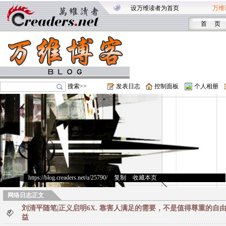
设万维读者为首页
万维
首 页
搜索>>
发表日志
控制面板
个人相册
https://blog.creaders.net/u/25790/
>
复制
>
收藏本页
网络日志正文
刘清平随笔|正义启明6X. 靠害人满足的需要，不是值得尊重的自
益