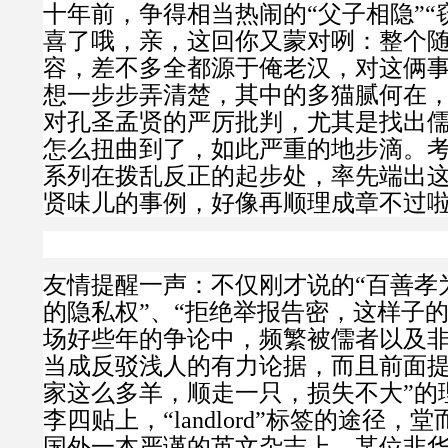
十年前，争得相当热闹的“父子相隐”“
喜了哦，亲，这回你又蒙对咧：整个
容，差不多全都源于俺老汉，对这俩
想一步步弄清楚，其中的多猫腻何在
对孔圣孟贤的严厉批判，尤其是找出
怎么扭曲到了，如此严重的地步滴。
系列在拨乱反正的起步处，率先端出
贤味儿的事例，好像再顺理成章不过
友情提醒一声：不仅刚才说的“百善孝为
的隐私权”、“拒绝举报告密，这样子的
场好些年的争论中，频繁被儒者以及
当成反驳浅人的有力论据，而且前面提
家这么多羊，顺走一只，损失不大”的
李四贴上，“
landlord
”标签的途径，堂
国外一本严谨的英文杂志上，某位非