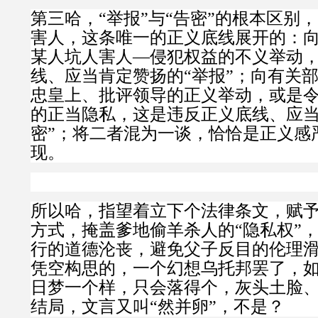
第三哈，
“举报”与“告密”的根本区别
害人，这条唯一的正义底线展开的：
某人坑人害人—侵犯权益的不义举动
线、应当肯定赞扬的“举报”；向有关
忠皇上、批评领导的正义举动，或是
的正当隐私，这是违反正义底线、应当
密”；将二者混为一谈，恰恰是正义感
现。
所以哈，指望着立下个法律条文，赋予
方式，掩盖爹地偷羊杀人的“隐私权”
行的道德沦丧，避免父子反目的伦理
凭空构思的，一个幻想乌托邦罢了，
日梦一个样，只会落得个，灰头土脸
结局，文言又叫“然并卵”，不是？