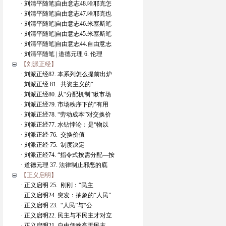
· 刘清平随笔|自由意志48.哈耶克怎
· 刘清平随笔|自由意志47.哈耶克也
· 刘清平随笔|自由意志46.米塞斯笔
· 刘清平随笔|自由意志45.米塞斯笔
· 刘清平随笔|自由意志44.自由意志
· 刘清平随笔 | 道德元理 6. 伦理
【刘派正经】
· 刘派正经82. 本系列怎么提前出炉
· 刘派正经 81. 共资主义的“
· 刘派正经80. 从“分配机制”瞅市场
· 刘派正经79. 市场秩序下的“有用
· 刘派正经78. “劳动成本”对交换价
· 刘派正经77. 水钻悖论：是“物以
· 刘派正经 76. 交换价值
· 刘派正经 75. 制度决定
· 刘派正经74. “指令式按需分配—按
· 道德元理 37. 法律制止邪恶的底
【正义启明】
· 正义启明 25. 刚刚：“民主
· 正义启明24. 突发：抽象的“人民”
· 正义启明 23. “人民”与“公
· 正义启明22. 民主与不民主才对立
· 正义启明21. 自由凭啥高于民主