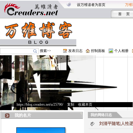
设万维读者为首页
万维
首 页
搜索>>
发表日志
控制面板
个人相册
https://blog.creaders.net/u/25790/
>
复制
>
收藏本页
我的网络日志
我的名片
刘清平随笔|人性逻