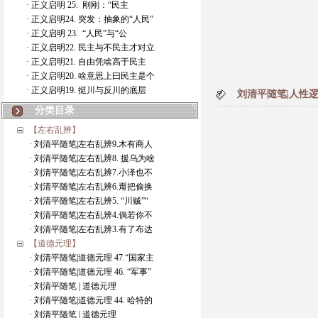
· 正义启明 25. 刚刚：“民主
· 正义启明24. 突发：抽象的“人民”
· 正义启明 23. “人民”与“公
· 正义启明22. 民主与不民主才对立
· 正义启明21. 自由凭啥高于民主
· 正义启明20. 啥意思上曰民主是个
· 正义启明19. 挺川与反川的底层
刘清平随笔|人性逻
分类目录
【左右乱辨】
· 刘清平随笔|左右乱辨9.木有商人
· 刘清平随笔|左右乱辨8. 援乌为啥
· 刘清平随笔|左右乱辨7.小泽也不
· 刘清平随笔|左右乱辨6.甭把偷换
· 刘清平随笔|左右乱辨5. “川贼”“
· 刘清平随笔|左右乱辨4.倘若你不
· 刘清平随笔|左右乱辨3.有了布达
【道德元理】
· 刘清平随笔|道德元理 47.“国家主
· 刘清平随笔|道德元理 46. “军事”
· 刘清平随笔 | 道德元理
· 刘清平随笔|道德元理 44. 哈特的
· 刘清平随笔 | 道德元理