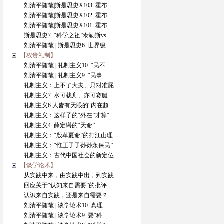
· 刘清平随笔|斯是思史X103. 霍布
· 刘清平随笔|斯是思史X102. 霍布
· 刘清平随笔|斯是思史X101. 霍布
· 斯是思史7. “科学之祖”泰勒斯vs.
· 刘清平随笔 | 斯是思史6. 世界级
【权贵礼制】
· 刘清平随笔 | 礼制主义10. “民不
· 刘清平随笔 | 礼制主义9. “民事
· 礼制主义：上不了大夫、只对准屁
· 礼制主义7. 水可载舟、亦可赛艇
· 礼制主义6.人皆有天眼的“内在超
· 礼制主义：这样子的“外在”才算“
· 礼制主义4. 薛定谔的“天命”
· 礼制主义：“殷革夏命”的打江山理
· 礼制主义：“惟王子子孙孙永保民”
· 礼制主义：古代中国社会的新定位
【谈学论术】
· 从实践中来，由实践中出，到实践
· 回应关于“认知来自需要”的批评
· 认识来自实践，还是来自需要？
· 刘清平随笔 | 谈学论术10. 真理
· 刘清平随笔 | 谈学论术9. 要“科