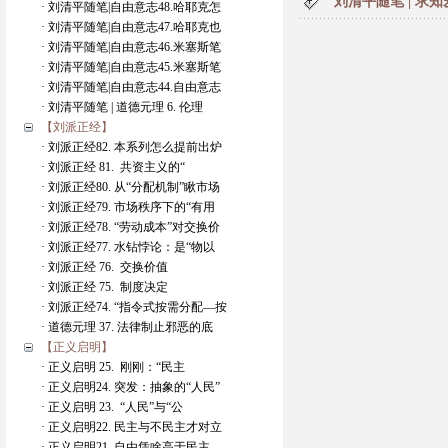
刘清平随笔 | 求知
· 刘清平随笔|自由意志48.哈耶克怎
· 刘清平随笔|自由意志47.哈耶克也
· 刘清平随笔|自由意志46.米塞斯笔
· 刘清平随笔|自由意志45.米塞斯笔
· 刘清平随笔|自由意志44.自由意志
· 刘清平随笔 | 道德元理 6. 伦理
【刘派正经】
· 刘派正经82. 本系列怎么提前出炉
· 刘派正经 81. 共资主义的“
· 刘派正经80. 从“分配机制”瞅市场
· 刘派正经79. 市场秩序下的“有用
· 刘派正经78. “劳动成本”对交换价
· 刘派正经77. 水钻悖论：是“物以
· 刘派正经 76. 交换价值
· 刘派正经 75. 制度决定
· 刘派正经74. “指令式按需分配—按
· 道德元理 37. 法律制止邪恶的底
【正义启明】
· 正义启明 25. 刚刚：“民主
· 正义启明24. 突发：抽象的“人民”
· 正义启明 23. “人民”与“公
· 正义启明22. 民主与不民主才对立
· 正义启明21. 自由凭啥高于民主