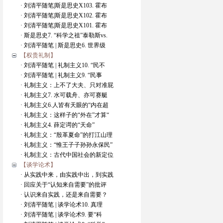
· 刘清平随笔|斯是思史X103. 霍布
· 刘清平随笔|斯是思史X102. 霍布
· 刘清平随笔|斯是思史X101. 霍布
· 斯是思史7. “科学之祖”泰勒斯vs.
· 刘清平随笔 | 斯是思史6. 世界级
【权贵礼制】
· 刘清平随笔 | 礼制主义10. “民不
· 刘清平随笔 | 礼制主义9. “民事
· 礼制主义：上不了大夫、只对准屁
· 礼制主义7. 水可载舟、亦可赛艇
· 礼制主义6.人皆有天眼的“内在超
· 礼制主义：这样子的“外在”才算“
· 礼制主义4. 薛定谔的“天命”
· 礼制主义：“殷革夏命”的打江山理
· 礼制主义：“惟王子子孙孙永保民”
· 礼制主义：古代中国社会的新定位
【谈学论术】
· 从实践中来，由实践中出，到实践
· 回应关于“认知来自需要”的批评
· 认识来自实践，还是来自需要？
· 刘清平随笔 | 谈学论术10. 真理
· 刘清平随笔 | 谈学论术9. 要“科