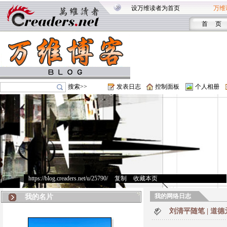
设万维读者为首页
万维
首 页
搜索>>
发表日志
控制面板
个人相册
https://blog.creaders.net/u/25790/
>
复制
>
收藏本页
我的网络日志
我的名片
刘清平随笔 | 道