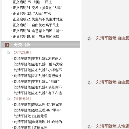
· 正义启明 25. 刚刚：“民主
· 正义启明24. 突发：抽象的“人民”
· 正义启明 23. “人民”与“公
· 正义启明22. 民主与不民主才对立
· 正义启明21. 自由凭啥高于民主
· 正义启明20. 啥意思上曰民主是个
· 正义启明19. 挺川与反川的底层
刘清平随笔|自由
分类目录
【左右乱辨】
· 刘清平随笔|左右乱辨9.木有商人
· 刘清平随笔|左右乱辨8. 援乌为啥
· 刘清平随笔|左右乱辨7.小泽也不
· 刘清平随笔|左右乱辨6.甭把偷换
· 刘清平随笔|左右乱辨5. “川贼”“
刘清平随笔|自由
· 刘清平随笔|左右乱辨4.倘若你不
· 刘清平随笔|左右乱辨3.有了布达
【道德元理】
· 刘清平随笔|道德元理 47.“国家主
· 刘清平随笔|道德元理 46. “军事”
· 刘清平随笔 | 道德元理
· 刘清平随笔|道德元理 44. 哈特的
刘清平随笔|人性逻
· 刘清平随笔 | 道德元理