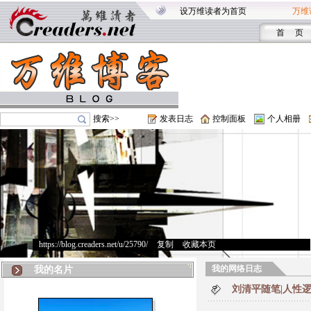
设万维读者为首页
万维
首 页
搜索>>
发表日志
控制面板
个人相册
https://blog.creaders.net/u/25790/
>
复制
>
收藏本页
我的网络日志
我的名片
刘清平随笔|人性逻