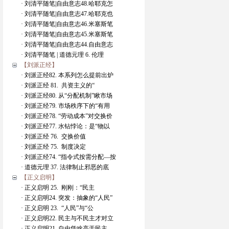
· 刘清平随笔|自由意志48.哈耶克怎
· 刘清平随笔|自由意志47.哈耶克也
· 刘清平随笔|自由意志46.米塞斯笔
· 刘清平随笔|自由意志45.米塞斯笔
· 刘清平随笔|自由意志44.自由意志
· 刘清平随笔 | 道德元理 6. 伦理
【刘派正经】
· 刘派正经82. 本系列怎么提前出炉
· 刘派正经 81. 共资主义的“
· 刘派正经80. 从“分配机制”瞅市场
· 刘派正经79. 市场秩序下的“有用
· 刘派正经78. “劳动成本”对交换价
· 刘派正经77. 水钻悖论：是“物以
· 刘派正经 76. 交换价值
· 刘派正经 75. 制度决定
· 刘派正经74. “指令式按需分配—按
· 道德元理 37. 法律制止邪恶的底
【正义启明】
· 正义启明 25. 刚刚：“民主
· 正义启明24. 突发：抽象的“人民”
· 正义启明 23. “人民”与“公
· 正义启明22. 民主与不民主才对立
· 正义启明21. 自由凭啥高于民主