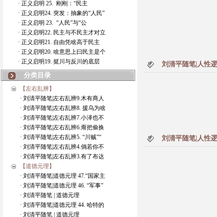
· 正义启明 25. 刚刚：“民主
· 正义启明24. 突发：抽象的“人民”
· 正义启明 23. “人民”与“公
· 正义启明22. 民主与不民主才对立
· 正义启明21. 自由凭啥高于民主
· 正义启明20. 啥意思上曰民主是个
· 正义启明19. 挺川与反川的底层
刘清平随笔|人性逻
分类目录
【左右乱辨】
· 刘清平随笔|左右乱辨9.木有商人
· 刘清平随笔|左右乱辨8. 援乌为啥
· 刘清平随笔|左右乱辨7.小泽也不
· 刘清平随笔|左右乱辨6.甭把偷换
· 刘清平随笔|左右乱辨5. “川贼”“
刘清平随笔|人性逻
· 刘清平随笔|左右乱辨4.倘若你不
· 刘清平随笔|左右乱辨3.有了布达
【道德元理】
· 刘清平随笔|道德元理 47.“国家主
· 刘清平随笔|道德元理 46. “军事”
· 刘清平随笔 | 道德元理
· 刘清平随笔|道德元理 44. 哈特的
· 刘清平随笔 | 道德元理