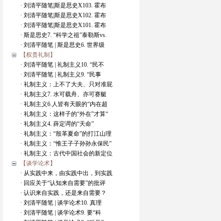
· 刘清平随笔|斯是思史X103. 霍布
· 刘清平随笔|斯是思史X102. 霍布
· 刘清平随笔|斯是思史X101. 霍布
· 斯是思史7. “科学之祖”泰勒斯vs.
· 刘清平随笔 | 斯是思史6. 世界级
【权贵礼制】
· 刘清平随笔 | 礼制主义10. “民不
· 刘清平随笔 | 礼制主义9. “民事
· 礼制主义：上不了大夫、只对准屁
· 礼制主义7. 水可载舟、亦可赛艇
· 礼制主义6.人皆有天眼的“内在超
· 礼制主义：这样子的“外在”才算“
· 礼制主义4. 薛定谔的“天命”
· 礼制主义：“殷革夏命”的打江山理
· 礼制主义：“惟王子子孙孙永保民”
· 礼制主义：古代中国社会的新定位
【谈学论术】
· 从实践中来，由实践中出，到实践
· 回应关于“认知来自需要”的批评
· 认识来自实践，还是来自需要？
· 刘清平随笔 | 谈学论术10. 真理
· 刘清平随笔 | 谈学论术9. 要“科