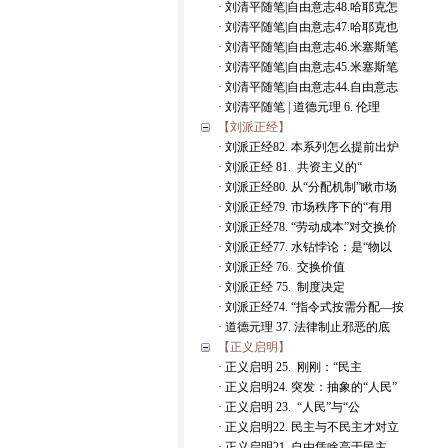
· 刘清平随笔|自由意志48.哈耶克怎
· 刘清平随笔|自由意志47.哈耶克也
· 刘清平随笔|自由意志46.米塞斯笔
· 刘清平随笔|自由意志45.米塞斯笔
· 刘清平随笔|自由意志44.自由意志
· 刘清平随笔 | 道德元理 6. 伦理
【刘派正经】
· 刘派正经82. 本系列怎么提前出炉
· 刘派正经 81. 共资主义的“
· 刘派正经80. 从“分配机制”瞅市场
· 刘派正经79. 市场秩序下的“有用
· 刘派正经78. “劳动成本”对交换价
· 刘派正经77. 水钻悖论：是“物以
· 刘派正经 76. 交换价值
· 刘派正经 75. 制度决定
· 刘派正经74. “指令式按需分配—按
· 道德元理 37. 法律制止邪恶的底
【正义启明】
· 正义启明 25. 刚刚：“民主
· 正义启明24. 突发：抽象的“人民”
· 正义启明 23. “人民”与“公
· 正义启明22. 民主与不民主才对立
· 正义启明21. 自由凭啥高于民主