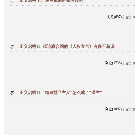
正义启明 16. 左右乱麻的条分缕析
浏览(697)
(0
正义启明15. 试论联合国的《人权宣言》有多不着调
浏览(1736)
(0
正义启明14. “精致益己主义”怎么成了“温右”
浏览(1097)
(0