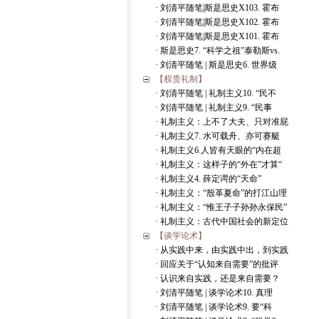
· 刘清平随笔|斯是思史X103. 霍布
· 刘清平随笔|斯是思史X102. 霍布
· 刘清平随笔|斯是思史X101. 霍布
· 斯是思史7. “科学之祖”泰勒斯vs.
· 刘清平随笔 | 斯是思史6. 世界级
【权贵礼制】
· 刘清平随笔 | 礼制主义10. “民不
· 刘清平随笔 | 礼制主义9. “民事
· 礼制主义：上不了大夫、只对准屁
· 礼制主义7. 水可载舟、亦可赛艇
· 礼制主义6.人皆有天眼的“内在超
· 礼制主义：这样子的“外在”才算“
· 礼制主义4. 薛定谔的“天命”
· 礼制主义：“殷革夏命”的打江山理
· 礼制主义：“惟王子子孙孙永保民”
· 礼制主义：古代中国社会的新定位
【谈学论术】
· 从实践中来，由实践中出，到实践
· 回应关于“认知来自需要”的批评
· 认识来自实践，还是来自需要？
· 刘清平随笔 | 谈学论术10. 真理
· 刘清平随笔 | 谈学论术9. 要“科