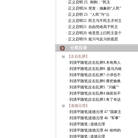
· 正义启明 25. 刚刚：“民主
· 正义启明24. 突发：抽象的“人民”
· 正义启明 23. “人民”与“公
· 正义启明22. 民主与不民主才对立
· 正义启明21. 自由凭啥高于民主
· 正义启明20. 啥意思上曰民主是个
· 正义启明19. 挺川与反川的底层
分类目录
【左右乱辨】
· 刘清平随笔|左右乱辨9.木有商人
· 刘清平随笔|左右乱辨8. 援乌为啥
· 刘清平随笔|左右乱辨7.小泽也不
· 刘清平随笔|左右乱辨6.甭把偷换
· 刘清平随笔|左右乱辨5. “川贼”“
· 刘清平随笔|左右乱辨4.倘若你不
· 刘清平随笔|左右乱辨3.有了布达
【道德元理】
· 刘清平随笔|道德元理 47.“国家主
· 刘清平随笔|道德元理 46. “军事”
· 刘清平随笔 | 道德元理
· 刘清平随笔|道德元理 44. 哈特的
· 刘清平随笔 | 道德元理