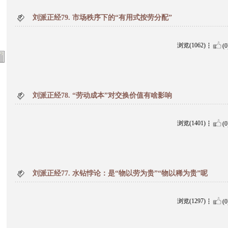
刘派正经79. 市场秩序下的“有用式按劳分配”
浏览(1062)
(0
刘派正经78. “劳动成本”对交换价值有啥影响
浏览(1401)
(0
刘派正经77. 水钻悖论：是“物以劳为贵”“物以稀为贵”呢
浏览(1297)
(0