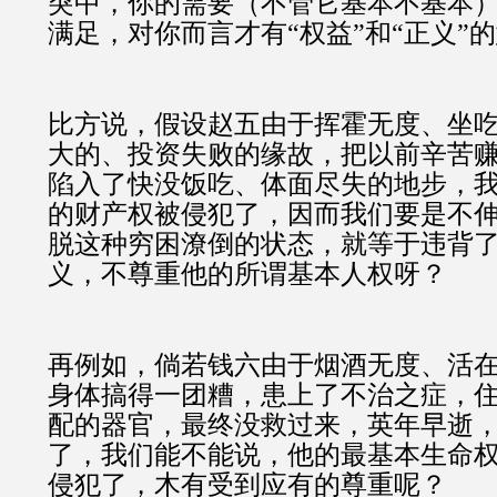
突中，你的需要（不管它基本不基本
满足，对你而言才有“权益”和“正义”
比方说，
假设赵五由于挥霍无度、坐
大的、投资失败的缘故，把以前辛苦
陷入了快没饭吃、体面尽失的地步，
的财产权被侵犯了，因而我们要是不
脱这种穷困潦倒的状态，就等于违背
义，不尊重他的所谓基本人权呀？
再例如，倘若钱六由于烟酒无度、活
身体搞得一团糟，患上了不治之症，
配的器官，最终没救过来，英年早逝
了，我们能不能说，他的最基本生命
侵犯了，木有受到应有的尊重呢？