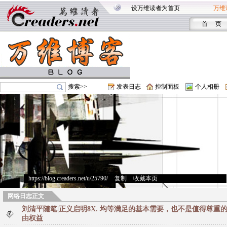
设万维读者为首页
万维
首 页
搜索>>
发表日志
控制面板
个人相册
https://blog.creaders.net/u/25790/
>
复制
>
收藏本页
网络日志正文
刘清平随笔|正义启明8X. 均等满足的基本需要，也不是值得尊重
由权益