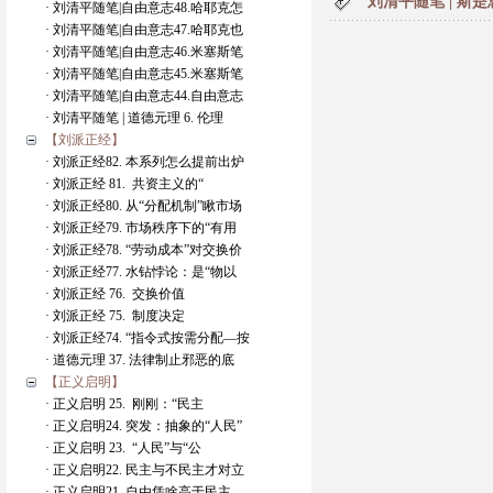
刘清平随笔 | 斯
· 刘清平随笔|自由意志48.哈耶克怎
· 刘清平随笔|自由意志47.哈耶克也
· 刘清平随笔|自由意志46.米塞斯笔
· 刘清平随笔|自由意志45.米塞斯笔
· 刘清平随笔|自由意志44.自由意志
· 刘清平随笔 | 道德元理 6. 伦理
【刘派正经】
· 刘派正经82. 本系列怎么提前出炉
· 刘派正经 81. 共资主义的“
· 刘派正经80. 从“分配机制”瞅市场
· 刘派正经79. 市场秩序下的“有用
· 刘派正经78. “劳动成本”对交换价
· 刘派正经77. 水钻悖论：是“物以
· 刘派正经 76. 交换价值
· 刘派正经 75. 制度决定
· 刘派正经74. “指令式按需分配—按
· 道德元理 37. 法律制止邪恶的底
【正义启明】
· 正义启明 25. 刚刚：“民主
· 正义启明24. 突发：抽象的“人民”
· 正义启明 23. “人民”与“公
· 正义启明22. 民主与不民主才对立
· 正义启明21. 自由凭啥高于民主