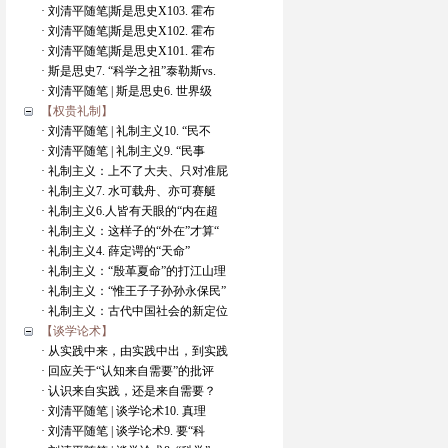
· 刘清平随笔|斯是思史X103. 霍布
· 刘清平随笔|斯是思史X102. 霍布
· 刘清平随笔|斯是思史X101. 霍布
· 斯是思史7. “科学之祖”泰勒斯vs.
· 刘清平随笔 | 斯是思史6. 世界级
【权贵礼制】
· 刘清平随笔 | 礼制主义10. “民不
· 刘清平随笔 | 礼制主义9. “民事
· 礼制主义：上不了大夫、只对准屁
· 礼制主义7. 水可载舟、亦可赛艇
· 礼制主义6.人皆有天眼的“内在超
· 礼制主义：这样子的“外在”才算“
· 礼制主义4. 薛定谔的“天命”
· 礼制主义：“殷革夏命”的打江山理
· 礼制主义：“惟王子子孙孙永保民”
· 礼制主义：古代中国社会的新定位
【谈学论术】
· 从实践中来，由实践中出，到实践
· 回应关于“认知来自需要”的批评
· 认识来自实践，还是来自需要？
· 刘清平随笔 | 谈学论术10. 真理
· 刘清平随笔 | 谈学论术9. 要“科