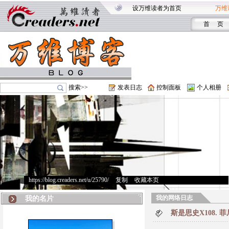
设万维读者为首页
万维
首 页
搜索>>
发表日志
控制面板
个人相册
https://blog.creaders.net/u/25790/
>
复制
>
收藏本页
我的网络日志
我的名片
斯是思史X108.