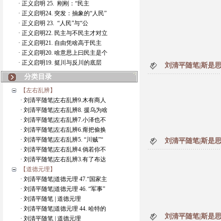
· 正义启明 25. 刚刚：“民主
· 正义启明24. 突发：抽象的“人民”
· 正义启明 23. “人民”与“公
· 正义启明22. 民主与不民主才对立
· 正义启明21. 自由凭啥高于民主
· 正义启明20. 啥意思上曰民主是个
· 正义启明19. 挺川与反川的底层
刘清平随笔|斯是思
分类目录
【左右乱辨】
· 刘清平随笔|左右乱辨9.木有商人
· 刘清平随笔|左右乱辨8. 援乌为啥
· 刘清平随笔|左右乱辨7.小泽也不
· 刘清平随笔|左右乱辨6.甭把偷换
· 刘清平随笔|左右乱辨5. “川贼”“
刘清平随笔|斯是思
· 刘清平随笔|左右乱辨4.倘若你不
· 刘清平随笔|左右乱辨3.有了布达
【道德元理】
· 刘清平随笔|道德元理 47.“国家主
· 刘清平随笔|道德元理 46. “军事”
· 刘清平随笔 | 道德元理
· 刘清平随笔|道德元理 44. 哈特的
刘清平随笔|斯是思
· 刘清平随笔 | 道德元理