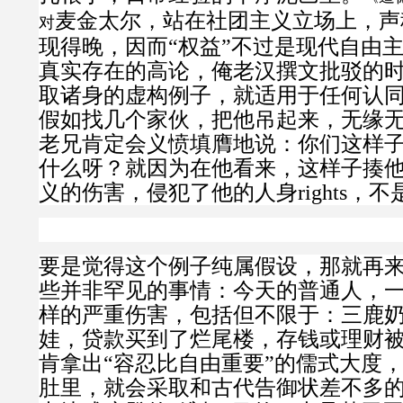
麦金太尔，站在社团主义立场上，声
对
现得晚，因而“权益”不过是现代自由
真实存在的高论，
俺老汉撰文批驳的
取诸身的虚构例子，就适用于任何认
假如找几个家伙，把他吊起来，无缘
老兄肯定会义愤填膺地说：你们这样
什么呀？就因为在他看来，这样子揍
义的伤害，侵犯了他的人身
rights
，不
要是觉得这个例子纯属假设，那就再
些并非罕见的事情：今天的普通人，
样的严重伤害，包括但不限于：三鹿
娃，贷款买到了烂尾楼，存钱或理财
肯拿出“容忍比自由重要”的儒式大度
肚里，就会采取和古代告御状差不多的