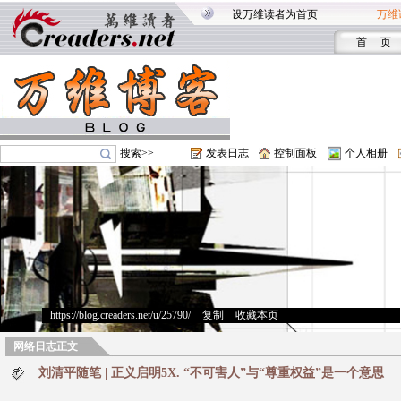
设万维读者为首页
万维
首 页
搜索>>
发表日志
控制面板
个人相册
https://blog.creaders.net/u/25790/
>
复制
>
收藏本页
网络日志正文
刘清平随笔 | 正义启明5X. “不可害人”与“尊重权益”是一个意思