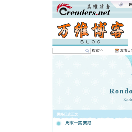
搜索>>
发表日
Ron
Ron
网络日志正文
周末一笑 鹦鹉