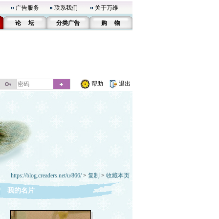
广告服务
联系我们
关于万维
论 坛
分类广告
购 物
帮助
退出
https://blog.creaders.net/u/866/
>
复制
>
收藏本页
我的名片