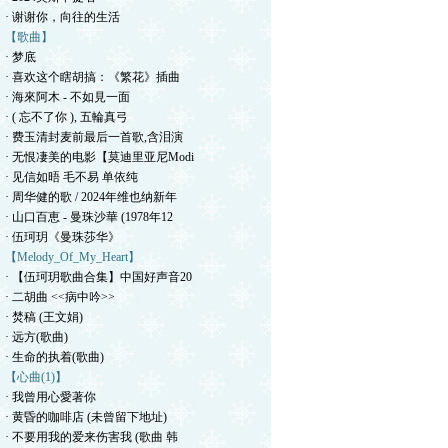
· 谢谢你，向往的生活
【歌曲】
· 梦底
· 喜欢这个瞎胡搞：《繁花》插曲
· 海來阿木 - 不如見一面
· ( 忘不了你 ), 五輪真弓
· 费玉清封麦前最后一首歌,含泪演
· 无恨凄美的电影【莫迪里亚尼Modi
· 见信如晤 毛不易 单依纯
· 周华健的歌 / 2024年维也纳新年
· 山口百恵 - 曼珠沙華 (1978年12
· 伍珂玥《曼珠莎华》
【Melody_Of_My_Heart】
· 【伍珂玥歌曲合集】中国好声音20
· 二胡曲 <<病中吟>>
· 焚稿 (王文娟)
· 远方(歌曲)
· 生命的执着(歌曲)
【心曲(1)】
· 我曾用心愛著你
· 黄昏的咖啡店 (未曾留下地址)
· 不要用我的爱来伤害我 (歌曲 韩