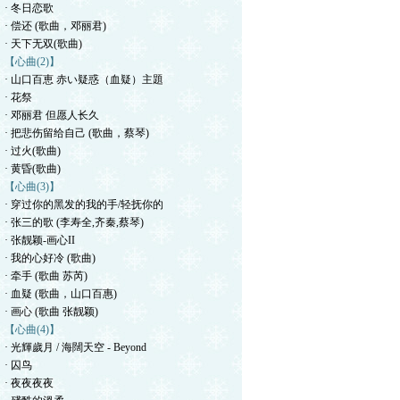
· 冬日恋歌
· 偿还 (歌曲，邓丽君)
· 天下无双(歌曲)
【心曲(2)】
· 山口百恵 赤い疑惑（血疑）主題
· 花祭
· 邓丽君 但愿人长久
· 把悲伤留给自己 (歌曲，蔡琴)
· 过火(歌曲)
· 黄昏(歌曲)
【心曲(3)】
· 穿过你的黑发的我的手/轻抚你的
· 张三的歌 (李寿全,齐秦,蔡琴)
· 张靓颖-画心II
· 我的心好冷 (歌曲)
· 牵手 (歌曲 苏芮)
· 血疑 (歌曲，山口百惠)
· 画心 (歌曲 张靓颖)
【心曲(4)】
· 光輝歲月 / 海闊天空 - Beyond
· 囚鸟
· 夜夜夜夜