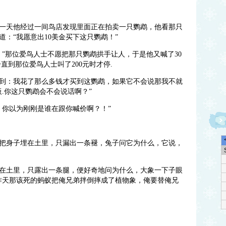
一天他经过一间鸟店发现里面正在拍卖一只鹦鹉，他看那只
：“我愿意出10美金买下这只鹦鹉！”
！”那位爱鸟人士不愿把那只鹦鹉拱手让人，于是他又喊了30
直到那位爱鸟人士叫了200元时才停.
到：我花了那么多钱才买到这鹦鹉，如果它不会说那我不就
.你这只鹦鹉会不会说话啊？”
！你以为刚刚是谁在跟你喊价啊？！”
把身子埋在土里，只漏出一条褪，兔子问它为什么，它说，
在土里，只露出一条腿，便好奇地问为什么，大象一下子眼
昨天那该死的蚂蚁把俺兄弟拌倒摔成了植物象，俺要替俺兄