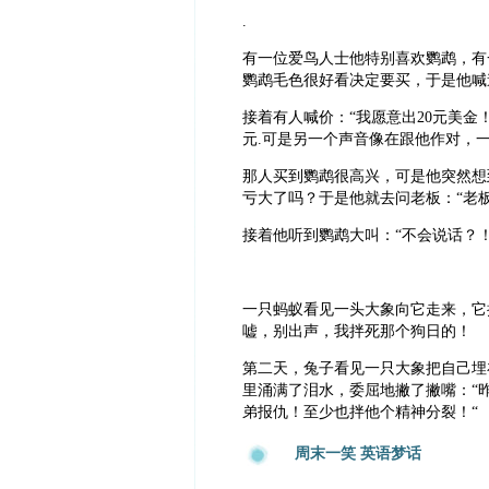
.
有一位爱鸟人士他特别喜欢
鹦鹉，有
鹦鹉毛色很好看决定要买，于是他喊道
接着有人喊价：“我愿意出20元美金
元.可是另一个声音像在跟他作对，一
那人买到鹦鹉很高兴，可是他突然想
亏大了吗？于是他就去问老板：“老板
接着他听到鹦鹉大叫：“不会说话？
一只蚂蚁看见一头大象向它走来，它
嘘，别出声，我拌死那个狗日的！
第二天，兔子看见一只大象把自己埋
里涌满了泪水，委屈地撇了撇嘴：“
弟报仇！至少也拌他个精神分裂！“
周末一笑 英语梦话