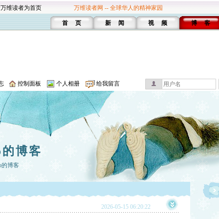
设万维读者为首页
万维读者网 -- 全球华人的精神家园
首 页
新 闻
视 频
博 客
志
控制面板
个人相册
给我留言
do的博客
do的博客
2026-05-15 06:20:22