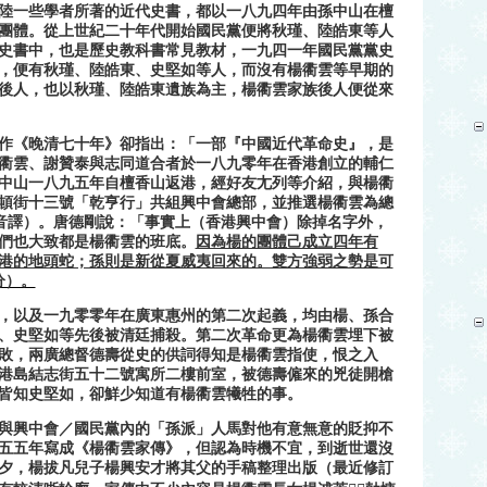
陸一些學者所著的近代史書，都以一八九四年由孫中山在檀
團體。從上世紀二十年代開始國民黨便將秋瑾、陸皓東等人
史書中，也是歷史教科書常見教材，一九四一年國民黨黨史
，便有秋瑾、陸皓東、史堅如等人，而沒有楊衢雲等早期的
後人，也以秋瑾、陸皓東遺族為主，楊衢雲家族後人便從來
作《晚清七十年》卻指出：「一部『中國近代革命史』，是
衢雲、謝贊泰與志同道合者於一八九零年在香港創立的輔仁
中山一八九五年自檀香山返港，經好友尢列等介紹，與楊衢
頓街十三號「乾亨行」共組興中會總部，並推選楊衢雲為總
音譯）。唐德剛說：「事實上（香港興中會）除掉名字外，
們也大致都是楊衢雲的班底。
因為楊的團體己成立四年有
港的地頭蛇；孫則是新從夏威夷回來的。雙方強弱之勢是可
分）。
，以及一九零零年在廣東惠州的第二次起義，均由楊、孫合
、史堅如等先後被清廷捕殺。第二次革命更為楊衢雲埋下被
敗，兩廣總督德壽從史的供詞得知是楊衢雲指使，恨之入
港島結志街五十二號寓所二樓前室，被德壽僱來的兇徒開槍
皆知史堅如，卻鮮少知道有楊衢雲犧牲的事。
與興中會／國民黨內的「孫派」人馬對他有意無意的貶抑不
五五年寫成《楊衢雲家傳》，但認為時機不宜，到逝世還沒
夕，楊拔凡兒子楊興安才將其父的手稿整理出版（最近修訂