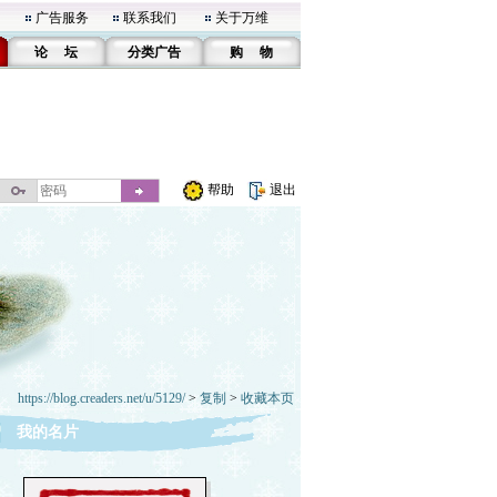
广告服务
联系我们
关于万维
论 坛
分类广告
购 物
帮助
退出
https://blog.creaders.net/u/5129/
>
复制
>
收藏本页
我的名片