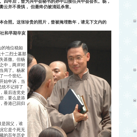
。四年后，曾为兴中会秘书的孙中山接任兴中会会长。杨，
衢云并不畏惧，
但最终仍被清廷杀害。
本合照。这张珍贵的照片，曾被掩埋数年，请见下文内的
社和早期辛亥
山的地位稳如
七十二烈士墓那
失甚微。但杨
之中，两岸对
当局了。杨家
了一个世纪。
开始申诉，当
总统不记得了
，最后连党史
些，要么是添
，香港已回归
谁是国父，谁
况它是个死无
藏的百年历史