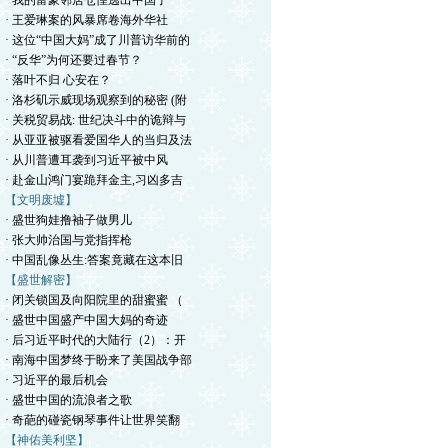
· 我的富豪邻居仓惶逃出中国了
· 王爱琳案的风暴席卷海外华社
· 这位“中国大妈”成了川普访华前的
· “反华”为何还要过春节？
· 落叶不归 心安在？
· 洛杉矶示威现场观察到的秘密 (附
· 关税贸易战: 世纪决斗中的诡辩与
· 从亚亚被驱看爱国华人的当归及法
· 从川普遭耳袭到习近平被中风
· 赴金山鸿门宴跪拜金主,习凶多吉
【文明废墟】
· 盛世狗娃撸袖子做男儿
· 张大帅治国与党指挥枪
· 中国乱像丛生:答案竟藏在这本旧
【盛世解密】
· 闭关锁国及向阳院里的甜蜜蜜 （
· 盛世中国盛产中国大妈的奇迹
· 后习近平时代的大陆行（2）：开
· 南海中国梦终于盼来了美国战争部
· 习近平的最后机会
· 盛世中国的流浪者之歌
· 奇葩的碰瓷钢琴事件让世界笑翻
【神佑美利坚】