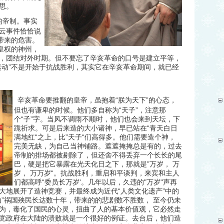
思。
的帝制。事实
云事件恰恰说
带来的危害。
皇权的神州，
，团结对外时期。但不要忘了辛亥革命的口号是建立平等，
”
运动
不是开始于抗战胜利，其实它在辛亥革命期间，就已经
“
”
辛亥革命要推翻的皇帝，虽抱着
朕为天下
的心态，
“
”
但也有谦卑的时候。他们多自称为
天子
，注意那
“
”
个
子
字。当风不调雨不顺时，他们也会来到天坛，下
“
跪祈求。可是后来造的大小诸神，早已站在
青天白日
“
”
“
满地红
之上，比
天子
们高得多。他们需要造个神，
完美无缺，为自己当神铺路。遮遮掩掩总是有的，过去
帝制的排场都被剔除了，但还舍不得丢弃一个长长的尾
”
巴，硬是把它暴露在光天化日之下，那就是
万岁，
万
“
岁，
万万岁
。抗战胜利，重启和平谈判，来宾和主人
“
'
"
"
们都高呼
委员长万岁
。几年以后，久违的
万岁
声再
“
”
大地展开了造神竞赛，并最终成为近代
人类文化遗产
中的
”
动
祸国殃民长达数十年，带来的的悲剧数不胜数，
至今仍未
为，毒化了国民的心灵，扭曲了人的基本价值观，它必然走
党政府在大陆的溃败就是一个很好的例证。去台后，他们造