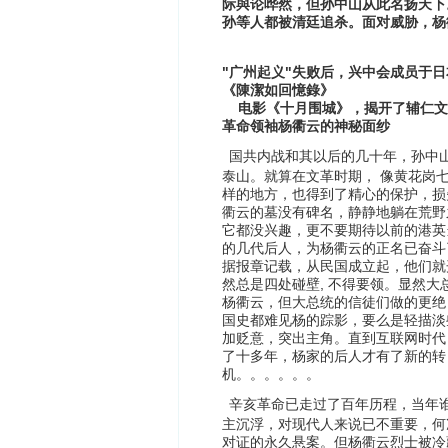
际與论哗然，但孙中山从此名扬天下
孙等人都被清廷追杀。面对威胁，
杨
"
"
广州起义
失败后，兴中会成员于日
《陳潔如回憶錄》
电影《十月围城》，揭开了辅仁文
革命领袖杨衢云的神秘面纱
国共内战和其以后的几十年，孙中
泰山。就算在文革时期，
像黄花岗
样的地方，也得到了精心的保护，损
衢云的墓没有碑名，静静地躺在荒野
它都没兴趣，更不要期待以前的港英
的几代后人，为杨衢云的正名已奋斗
据报章记载，从民国成立起，他们就
,
然总是四处碰壁
不得要领。显然大
杨衢云，但大总统的信徒们做的更绝
国史都难见杨的踪影，要么是轻描淡
加贬意，突出主角。直到互联网时代
了十多年，杨家的后人才有了新的转
机。。。。。。
辛亥革命已走过了百年历程，当年
主沉浮，对现代人来说已不重要，何
对证的永久悬案。但杨衢云烈士被冷