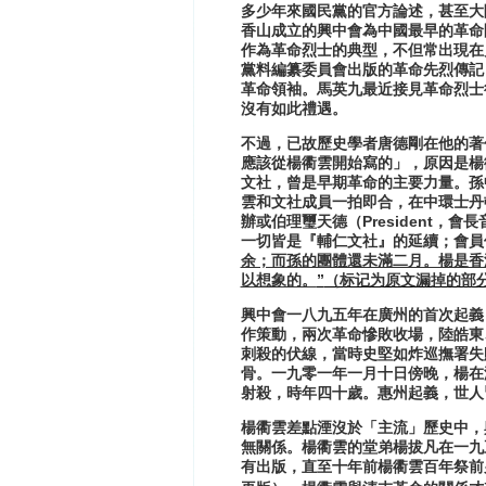
多少年來國民黨的官方論述，甚至大
香山成立的興中會為中國最早的革命
作為革命烈士的典型，不但常出現在
黨料編纂委員會出版的革命先烈傳記
革命領袖。馬英九最近接見革命烈士
沒有如此禮遇。
不過，已故歷史學者唐德剛在他的著
應該從楊衢雲開始寫的」，原因是楊
文社，曾是早期革命的主要力量。孫
雲和文社成員一拍即合，在中環士丹
President
辦或伯理璽天德（
，會長
一切皆是『輔仁文社』的延續；會員
余；而孫的團體還未滿二月。楊是香
”
以想象的。
（标记为原文漏掉的部
興中會一八九五年在廣州的首次起義
作策動，兩次革命慘敗收場，陸皓東
刺殺的伏線，當時史堅如炸巡撫署失
骨。一九零一年一月十日傍晚，楊在
射殺，時年四十歲。惠州起義，世人
楊衢雲差點湮沒於「主流」歷史中，
無關係。楊衢雲的堂弟楊拔凡在一九
有出版，直至十年前楊衢雲百年祭前