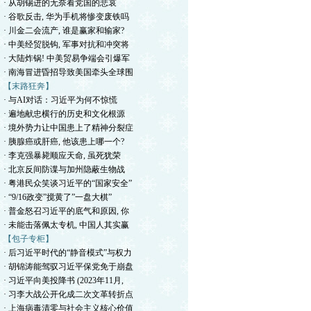
· 从胡锡进的无奈看党国的悲哀
· 谷歌反击, 华为手机将惨变废铁吗
· 川金二会流产, 谁是赢家和输家?
· 中美经贸脱钩, 军事对抗和冲突将
· 大陆炸锅! 中美贸易争端会引爆军
· 南海冒进昏招导致美国牵头全球围
【末路狂奔】
· 与AI对话：习近平为何不惊慌
· 遍地献忠横行的历史和文化根源
· 境外势力让中国患上了精神分裂症
· 胰腺癌或肝癌, 他该患上哪一个?
· 李克强暴毙顺应天命, 虽死犹荣
· 北京反间防谍与加州隐蔽生物战
· 粤港民众笑谈习近平的“国家安全”
· “9/16政变”搅黄了”一盘大棋”
· 普金怒召习近平的底气和原因, 你
· 未能击落佩太专机, 中国人其实赢
【包子专柜】
· 后习近平时代的“静音模式”与权力
· 胡锦涛能驾驭习近平保党免于崩盘
· 习近平向美投降书 (2023年11月,
· 习李大战公开化成二次文革转折点
· 上海病毒清零与社会主义核心价值