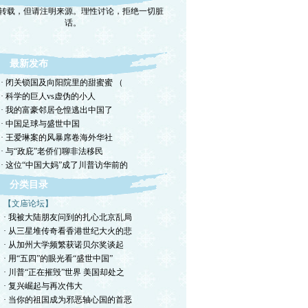
话。
最新发布
· 闭关锁国及向阳院里的甜蜜蜜 （
· 科学的巨人vs虚伪的小人
· 我的富豪邻居仓惶逃出中国了
· 中国足球与盛世中国
· 王爱琳案的风暴席卷海外华社
· 与“政庇”老侨们聊非法移民
· 这位“中国大妈”成了川普访华前的
分类目录
【文庙论坛】
· 我被大陆朋友问到的扎心北京乱局
· 从三星堆传奇看香港世纪大火的悲
· 从加州大学频繁获诺贝尔奖谈起
· 用“五四”的眼光看“盛世中国”
· 川普“正在摧毁”世界 美国却处之
· 复兴崛起与再次伟大
· 当你的祖国成为邪恶轴心国的首恶