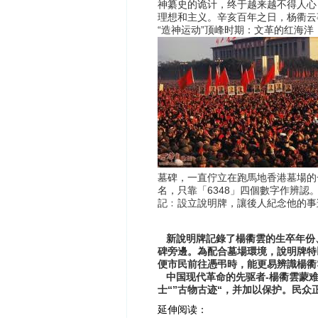
神纂史的诡计，终于越来越不得人心
理想和主义。辛亥百年之日，杨衢云
“
”
造神运动
顶峰时期：文革的红海洋
墓碑，一直佇立在跑馬地香港墓場的
6348
名，只靠「
」四個數字作辨認
記﹕設立說明牌，讓後人紀念他的事
新說明牌記錄了楊衢雲的生卒年份
碑旁邊。為配合墓場環境，說明牌特
便市民前往憑弔時，能更易辨識楊衢
-
中国现代革命的先驱者
楊衢雲蒙
“”
“
士
古物古迹
，并加以保护。民众
延伸阅读：