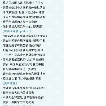
· 重访里根图书馆 回顾逝去的再次
· 川普当选对中共国和海外粉红的影
· 冷战或热战? 世界大势已不可逆转
· 决定2021年病毒大战胜负的秘诀和
· 庚子年揭示的人类十大奇葩
· 限制党员入境及华人的川黑现象
【中共病毒 (Ccp Virus)】
· mRNA疫苗研究者获诺奖到底打痛了
· 普金陷困境必用病毒真相绑架习和
· 陈薇泄露早有疫苗的目的何在?
· 刻骨铭心的16张新冠身世彩图 张
· 《自然》杂志泄密新冠病毒的发源
· 新冠病毒最高机密: 北京早有解药
· 突发: 中国政府紧急呼吁在美中国
· 新冠病毒神秘来源 （转载）
· 让党心碎的新病毒制造和泄露演义
· 疫区逃亡记 (3): 冲破封锁 (多图
【美中摊牌】
· 大陆疯传多条恐怖的“美国斩杀线”
· 预测南海大战的关键因素
· 中共向全球宣战 世界在南海应战!
· 突发：美国军方南海亮剑