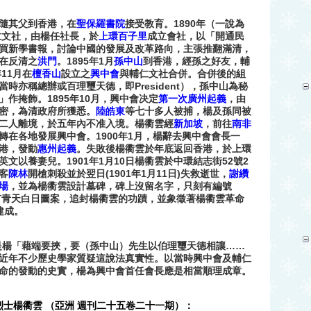
1890
隨其父到香港，在
聖保羅書院
接受教育。
年（一說為
仁文社，由楊任社長，於
上環
百子里
成立會社，以「開通民
買新學書報，討論中國的發展及改革路向，主張推翻滿清，
1895
1
在反清之
洪門
。
年
月
孫中山
到香港，經孫之好友，輔
11
年
月在
檀香山
設立之
興中會
與輔仁文社合併。合併後的組
President
當時亦稱總辦或百理璽天德，即
），孫中山為秘
1895
10
」作掩飾。
年
月，興中會决定
第一次廣州起義
，由
密，為清政府所獲悉。
陸皓東
等七十多人被捕，楊及孫同被
二人離境，於五年內不准入境。楊衢雲經
新加坡
，前往
南非
1900
1
轉在各地發展興中會。
年
月，楊辭去興中會會長一
港，發動
惠州起義
。失敗後楊衢雲於年底返回香港，於上環
1901
1
10
52
2
英文以養妻兒。
年
月
日楊衢雲於中環結志街
號
(1901
1
11
)
客
陳林
開槍刺殺並於翌日
年
月
日
失救逝世，
謝纘
場
，並為楊衢雲設計墓碑，碑上沒留名字，只刻有編號
有青天白日圖案，追封楊衢雲的功蹟，並象徵著楊衢雲革命
建成。
……
是楊「藉端要挾，要（孫中山）先生以伯理璽天德相讓
近年不少歷史學家質疑這說法真實性。以當時興中會及輔仁
命的發動的史實，楊為興中會首任會長應是相當順理成章。
士楊衢雲 （亞洲 週刊二十五卷二十一期
）：