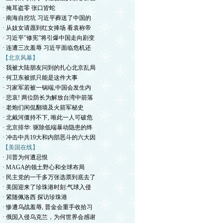
· 掩耳盗零 张口皆蛇
· 南海自挖坑 习近平葬送了中国的
· 从妓女请愿到红女捧场 看袁称帝
· 习近平”修宪”将引爆中国走向剧变
· 连遭三次羞辱 习近平面临危机还
【北京风暴】
· 我被大陆朋友问到的扎心北京乱局
· 何卫东被抓只能是这件大事
· 习家军若被一锅端,中国会发生内
· 悲哀! 两位防长为解放台湾中箭落
· 老炮们闲侃翻墙及火箭军秘史
· 北戴河僵持不下, 唯此一人可破危
· 北京排华: 驱除低端暴动隐患的终
· 冲击中共19大和内部恶斗的六大因
【美国在线】
· 川普为何遭忌恨
· MAGA的领土野心和全球布局
· 民主党的一千多万张选票到底去了
· 美国迎来了珍珠港时刻:气球入侵
· 紧随佩洛西 探访珍珠港
· 惨遭乌战羞辱, 普金会重手收拾习
· 俄国入侵乌克兰，为何世界会感谢