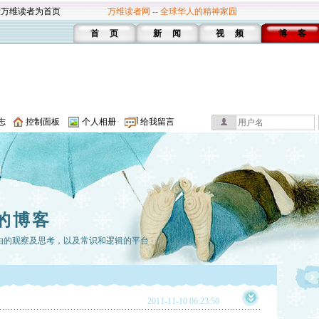
设万维读者为首页
万维读者网 -- 全球华人的精神家园
首 页
新 闻
视 频
博 客
志
控制面板
个人相册
给我留言
的博客
由的观察及思考，以及常识和逻辑的平台
2011-11-10 06:23:50