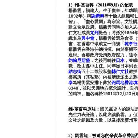
1）维-基百科（2011年9月) 的记载
楊衢雲，福建人。生于廣東，年幼即
1892
年）與
謝纘泰
等十餘人組織輔
智」、「盡心愛國」為宗旨。文社購
建立合眾政府。楊衢雲同時亦加入志
1894
仁文社成員
尢列
撮合；將孫於
織名為
興中會
，楊衢雲被選為會長（
書，在香港中環成立一商號「
乾亨行
楊衢雲在香港任總指揮。由於事機不
通緝。香港政府受清政府壓力，迫令
約翰尼斯堡
，之後再轉往
日本
，並輾
職，改由孫中山任。同年從日本到香
結志街
五十二號設私塾
輔仁文社
教授
樓寓所（其私塾）內被清廷派出之刺
泰
為楊衢雲安排下葬於
跑馬地
香港墳
6348
，並以天圓地方概念設計，刻
1901
12
23
的精神。無名碑於
年
月
日
维-基百科原注：
國民黨史內的說法
先生力表謙讓，以此席讓衢雲。」但
文社之組織及力量，以及後來廣州革
2）
劉雲龍：被遺忘的辛亥革命香港烈