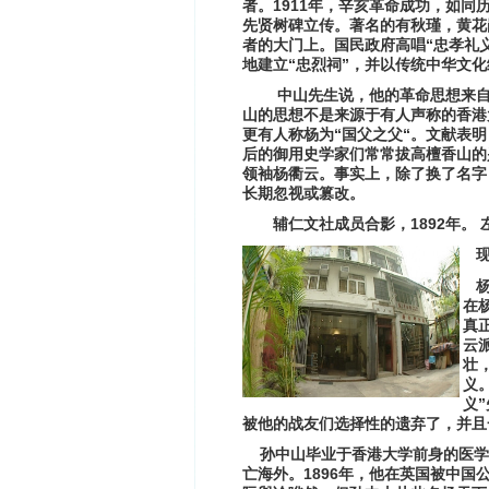
1911
者。
年，辛亥革命成功，如同
先贤树碑立传。著名的有秋瑾，黄花
“
者的大门上。国民政府高唱
忠孝礼
“
”
地建立
忠烈祠
，并以传统中华文化
中山先生说，他的革命思想来
山的思想不是来源于有人声称的香港
“
“
更有人称杨为
国父之父
。文献表明
后的御用史学家们常常拔高檀香山的
领袖杨衢云。事实上，除了换了名字
长期忽视或篡改。
1892
辅仁文社成员合影，
年。
现
杨
在
真
云
壮
义
”
义
被他的战友们选择性的遗弃了，并且
孙中山毕业于香港大学前身的医学
1896
亡海外。
年，他在英国被中国