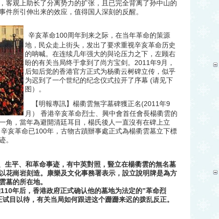
，客观上助长了分离势力的扩张，且已完全背离了孙中山的
事件所引伸出来的效应，值得国人深刻的反醒。
100
辛亥革命
周年到来之际，在当年革命的策源
地，民众走上街头，发出了要求重视辛亥革命历史
的呐喊。在连续几年强大的與论压力之下，左顾右
2011
9
盼的有关当局终于拿到了尚方宝剑。
年
月，
后知后觉的香港官方正式为杨衢云树碑立传，似乎
(
为迟到了一个世纪的纪念仪式拉开了序幕
请见下
图）。
(2011
9
【明報專訊】楊衢雲無字墓碑獲正名
年
月）
香港辛亥革命烈士、興中會首任會長楊衢雲的
一角，當年為避開清廷耳目，楊氏後人一直沒有在碑上立
100
。辛亥革命已
年，古物古蹟辦事處正式為楊衢雲墓立下標
迹。
、生平、和革命事迹，有中英對照，豎立在楊衢雲的無名墓
以花崗岩刻造。康樂及文化事務署表示，設立說明牌是為方
雲墓的所在地。
110
”
难
年后，香港政府正式确认他的墓地为法定的
革命烈
正试目以待，有关当局如何跟进这个跚跚来迟的拨乱反正。