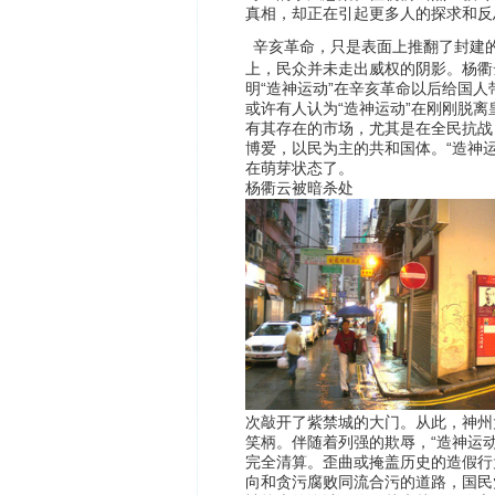
真相，却正在引起更多人的探求和反
辛亥革命，只是表面上推翻了封建
上，民众并未走出威权的阴影。杨衢
“
”
明
造神运动
在辛亥革命以后给国人
“
”
或许有人认为
造神运动
在刚刚脱离
有其存在的市场，尤其是在全民抗战
“
博爱，以民为主的共和国体。
造神
在萌芽状态了。
杨衢云被暗杀处
次敲开了紫禁城的大门。从此，神州
“
笑柄。伴随着列强的欺辱，
造神运
完全清算。歪曲或掩盖历史的造假行
向和贪污腐败同流合污的道路，国民