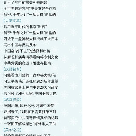
· 别不了的司徒雷登和特朗普
· 全世界最难忘的“中美友好合作故
· 解密: 千年之计“一盘大棋”崩盘的
【大陆文革】
· 后习近平时代的北京“谣言”
· 解密: 千年之计“一盘大棋”崩盘的
· 习近平一盘神秘大棋成就了大日本
· 润出中国与反共反华
· 中国会“好下去”的选择和出路
· 从麻雀和病毒清零看纳粹专制文化
· 中共党员的命运（附生存指南）
【庆封包帝】
· 习能看懂川普的一盘神秘大棋吗?
· 习近平借毛尸还魂的2024新年展望
· 美国核武器上膛与中共20大习政变
· 若习抄了邓和江家, 中国不伟大也
【武汉肺炎】
· 应阳尽阳, 应死尽死-习贼中国梦
· 证据来了, 我现在不需要打第三针
· 首部探究中共病毒疫情真相的紀錄
· 一张图了解或感恩”海外华人互助
【美华论坛】