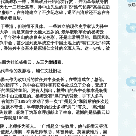
历代新政权一样，国民政府开始论功行赏，
并为革命献身的
“
”
岗七十二烈士墓等
。孙中山先生的手书
浩气长存
高挂在后
”
义廉耻
，在各地建立了不少纪念碑，退至台湾后还不忘在各
继承者自居。
自于香港，但说得不具体。
一些独立的现代史学家认为孙中
,
大学，而是来自于比他大五岁的
最早鼓吹革命的杨衢云，
，早年孙中山的改良主义色彩，还是非常明显的。民国和以
“
”
兴中会，甚少提到更早成立于中国土地上的
辅仁文社
和其
，香港兴中会基本是原辅仁文社的全班人马。这一史实，被
左四为社长杨衢云，左三为
謝纘泰
。
代革命的发源地，
辅仁文社旧址
衢云作为改组后的首任兴中会会长，在香港成立了总部。
杨的指挥下，兴中会在南洋和其它各处成立了分会，变成了
正的国际性组织。更有人指出，檀香山的兴中会根本是杨衢
”
“
派孙中山去组建的。杨衢云有
洪门
的背景，手下人多马
1895
“
“
，有能力于
年发动了第一次
广州起义
和随后的多次起
”
“
“
。这就不奇怪，早年献身的烈士多和
洪门
有关。
惠州起
失败后，杨终于为革命理想献出了生命。遗憾的是杨衢云却
100
一弃就是
年。
“
”
院，老师多为英人。
广州起义
失败后，他与杨衢云等流
公使派人绑架，幸得恩师帮助，终被释放。英国蒙难后，国